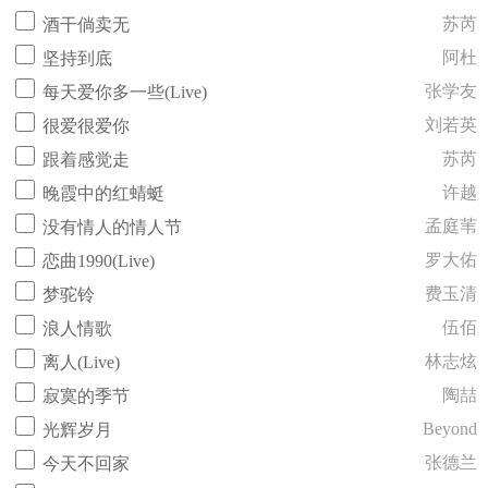
苏芮
酒干倘卖无
阿杜
坚持到底
张学友
每天爱你多一些(Live)
刘若英
很爱很爱你
苏芮
跟着感觉走
许越
晚霞中的红蜻蜓
孟庭苇
没有情人的情人节
罗大佑
恋曲1990(Live)
费玉清
梦驼铃
伍佰
浪人情歌
林志炫
离人(Live)
陶喆
寂寞的季节
Beyond
光辉岁月
张德兰
今天不回家