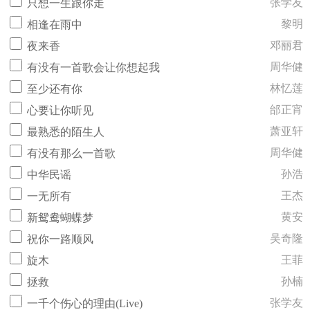
张学友
只想一生跟你走
黎明
相逢在雨中
邓丽君
夜来香
周华健
有没有一首歌会让你想起我
林忆莲
至少还有你
邰正宵
心要让你听见
萧亚轩
最熟悉的陌生人
周华健
有没有那么一首歌
孙浩
中华民谣
王杰
一无所有
黄安
新鸳鸯蝴蝶梦
吴奇隆
祝你一路顺风
王菲
旋木
孙楠
拯救
张学友
一千个伤心的理由(Live)