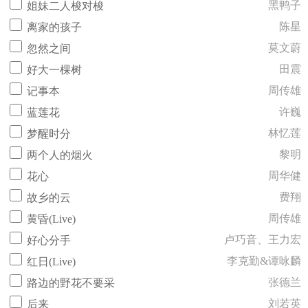
黑鸭子
姐妹二人梭对梭
陈星
离家的孩子
莫文蔚
忽然之间
田震
好大一棵树
周传雄
记事本
许巍
蓝莲花
林忆莲
梦醒时分
黎明
两个人的烟火
周华健
花心
费翔
故乡的云
周传雄
黄昏(Live)
卢巧音、王力宏
好心分手
李克勤&谭咏麟
红日(Live)
张德兰
路边的野花不要采
刘若英
后来