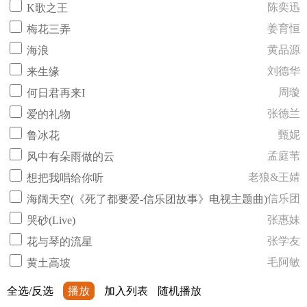
陈奕迅
K歌之王
姜育恒
梅花三弄
黄品源
海浪
刘德华
来生缘
周璇
何日君再来I
张德兰
爱的礼物
甄妮
鲁冰花
孟庭苇
风中有朵雨做的云
老狼&王婧
想把我唱给你听
信乐团
海阔天空(《死了都要爱-信乐团故事》电视主题曲)
张惠妹
哭砂(Live)
张学友
花与琴的流星
毛阿敏
黄土高坡
全选/反选
播放
加入列表
随机播放