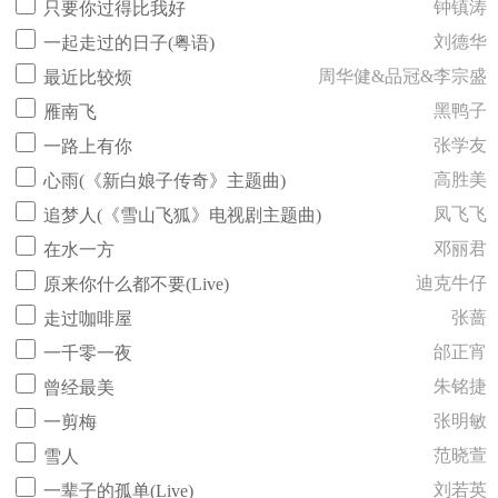
钟镇涛
只要你过得比我好
刘德华
一起走过的日子(粤语)
周华健&品冠&李宗盛
最近比较烦
黑鸭子
雁南飞
张学友
一路上有你
高胜美
心雨(《新白娘子传奇》主题曲)
凤飞飞
追梦人(《雪山飞狐》电视剧主题曲)
邓丽君
在水一方
迪克牛仔
原来你什么都不要(Live)
张蔷
走过咖啡屋
邰正宵
一千零一夜
朱铭捷
曾经最美
张明敏
一剪梅
范晓萱
雪人
刘若英
一辈子的孤单(Live)