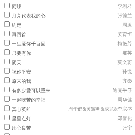
李翊君
雨蝶
张德兰
月亮代表我的心
周蕙
约定
姜育恒
再回首
梅艳芳
一生爱你千百回
那英
只要有你
莫文蔚
阴天
孙悦
祝你平安
齐秦
原来的我
迪克牛仔
有多少爱可以重来
周华健
一起吃苦的幸福
周华健&黄耀明&成龙&李宗盛
真心英雄
郑智化
星星点灯
张宇
用心良苦