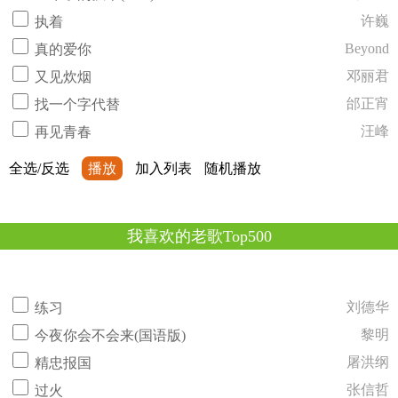
许巍
执着
Beyond
真的爱你
邓丽君
又见炊烟
邰正宵
找一个字代替
汪峰
再见青春
全选/反选
播放
加入列表
随机播放
我喜欢的老歌Top500
刘德华
练习
黎明
今夜你会不会来(国语版)
屠洪纲
精忠报国
张信哲
过火