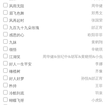
周华健
风雨无阻
郑秀文
眉飞色舞
张国荣
风再起时
邰正宵
九百九十九朵玫瑰
欧阳菲菲
感恩的心
黄鹤翔
九妹
辛晓琪
领悟
周华健&张纪中&胡军&黄晓明&小虫
江湖笑
李娜
好人一生平安
齐豫
橄榄树
孙悦&邰正宵
好人好梦
王菲
矜持
羽泉
冷酷到底
小虎队
蝴蝶飞呀