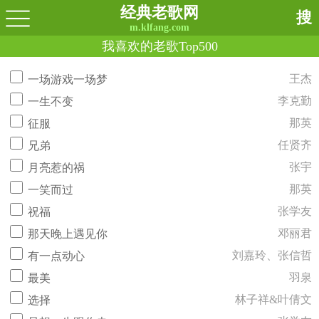
经典老歌网
搜
m.klfang.com
我喜欢的老歌Top500
王杰
一场游戏一场梦
李克勤
一生不变
那英
征服
任贤齐
兄弟
张宇
月亮惹的祸
那英
一笑而过
张学友
祝福
邓丽君
那天晚上遇见你
刘嘉玲、张信哲
有一点动心
羽泉
最美
林子祥&叶倩文
选择