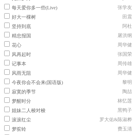
张学友
每天爱你多一些(Live)
田震
好大一棵树
阿杜
坚持到底
屠洪纲
精忠报国
周华健
花心
张国荣
风再起时
周传雄
记事本
周华健
风雨无阻
黎明
今夜你会不会来(国语版)
陶喆
寂寞的季节
林忆莲
梦醒时分
黑鸭子
姐妹二人梭对梭
罗大佑&陈淑桦
滚滚红尘
费玉清
梦驼铃