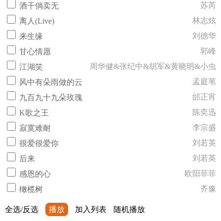
苏芮
酒干倘卖无
林志炫
离人(Live)
刘德华
来生缘
郭峰
甘心情愿
周华健&张纪中&胡军&黄晓明&小虫
江湖笑
孟庭苇
风中有朵雨做的云
邰正宵
九百九十九朵玫瑰
陈奕迅
K歌之王
李宗盛
寂寞难耐
刘若英
很爱很爱你
刘若英
后来
欧阳菲菲
感恩的心
齐豫
橄榄树
全选/反选
播放
加入列表
随机播放