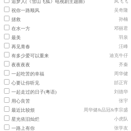
凤飞飞
追梦人(《雪山飞狐》电视剧主题曲)
吴奇隆
祝你一路顺风
孙楠
拯救
邓丽君
在水一方
羽泉
最美
汪峰
再见青春
迪克牛仔
有多少爱可以重来
齐秦
夜夜夜夜
周华健
一起吃苦的幸福
邰正宵
心要让你听见
刘德华
一起走过的日子(粤语)
张宇
用心良苦
周华健&品冠&李宗盛
最近比较烦
小虎队
星光依旧灿烂
张学友
一路上有你