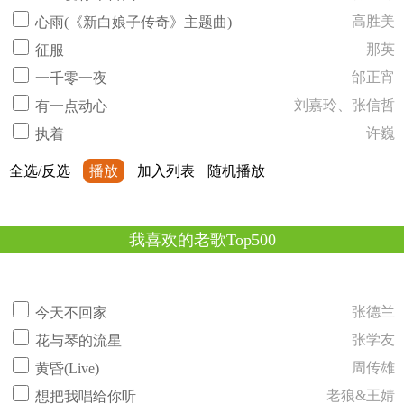
高胜美
心雨(《新白娘子传奇》主题曲)
那英
征服
邰正宵
一千零一夜
刘嘉玲、张信哲
有一点动心
许巍
执着
全选/反选
播放
加入列表
随机播放
我喜欢的老歌Top500
张德兰
今天不回家
张学友
花与琴的流星
周传雄
黄昏(Live)
老狼&王婧
想把我唱给你听