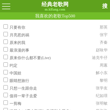
经典老歌网
搜
m.klfang.com
我喜欢的老歌Top500
那英
只要有你
张宇
月亮惹的祸
齐秦
原来的我
赵咏华
最浪漫的事
迪克牛仔
原来你什么都不要(Live)
周蕙
约定
解小东
中国娃
黎明
眼睛想旅行
张学友
只想一生跟你走
纪如璟
值得一辈子去爱
张明敏
一剪梅