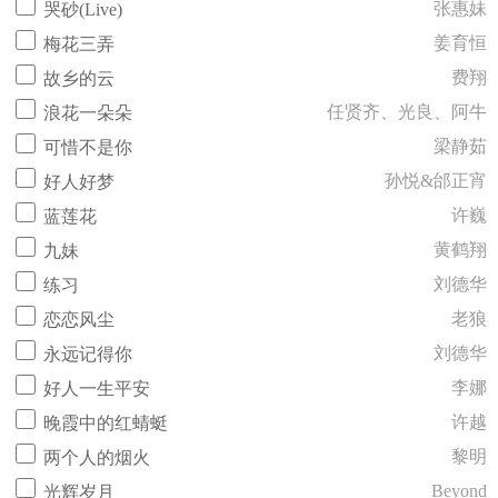
张惠妹
哭砂(Live)
姜育恒
梅花三弄
费翔
故乡的云
任贤齐、光良、阿牛
浪花一朵朵
梁静茹
可惜不是你
孙悦&邰正宵
好人好梦
许巍
蓝莲花
黄鹤翔
九妹
刘德华
练习
老狼
恋恋风尘
刘德华
永远记得你
李娜
好人一生平安
许越
晚霞中的红蜻蜓
黎明
两个人的烟火
Beyond
光辉岁月