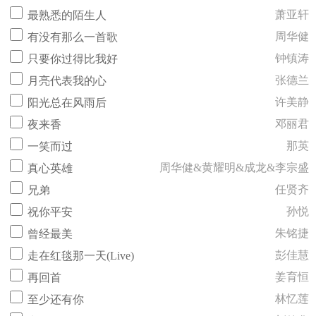
萧亚轩
最熟悉的陌生人
周华健
有没有那么一首歌
钟镇涛
只要你过得比我好
张德兰
月亮代表我的心
许美静
阳光总在风雨后
邓丽君
夜来香
那英
一笑而过
周华健&黄耀明&成龙&李宗盛
真心英雄
任贤齐
兄弟
孙悦
祝你平安
朱铭捷
曾经最美
彭佳慧
走在红毯那一天(Live)
姜育恒
再回首
林忆莲
至少还有你