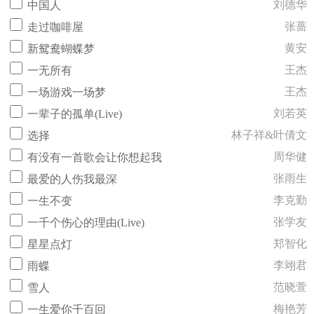
刘德华
中国人
张蔷
走过咖啡屋
黄安
新鸳鸯蝴蝶梦
王杰
一无所有
王杰
一场游戏一场梦
刘若英
一辈子的孤单(Live)
林子祥&叶倩文
选择
周华健
有没有一首歌会让你想起我
张雨生
最爱的人伤我最深
李克勤
一生不变
张学友
一千个伤心的理由(Live)
郑智化
星星点灯
李翊君
雨蝶
范晓萱
雪人
梅艳芳
一生爱你千百回