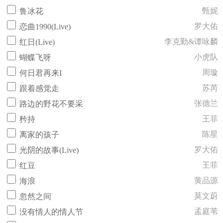
甄妮
鲁冰花
罗大佑
恋曲1990(Live)
李克勤&谭咏麟
红日(Live)
小虎队
蝴蝶飞呀
周璇
何日君再来I
苏芮
跟着感觉走
张德兰
路边的野花不要采
王菲
矜持
陈星
离家的孩子
罗大佑
光阴的故事(Live)
王菲
红豆
黄品源
海浪
莫文蔚
忽然之间
孟庭苇
没有情人的情人节