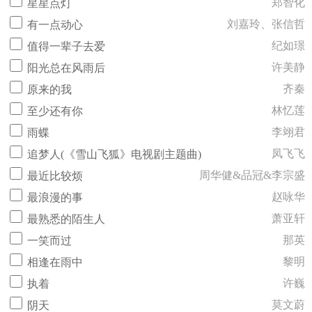
郑智化
星星点灯
刘嘉玲、张信哲
有一点动心
纪如璟
值得一辈子去爱
许美静
阳光总在风雨后
齐秦
原来的我
林忆莲
至少还有你
李翊君
雨蝶
凤飞飞
追梦人(《雪山飞狐》电视剧主题曲)
周华健&品冠&李宗盛
最近比较烦
赵咏华
最浪漫的事
萧亚轩
最熟悉的陌生人
那英
一笑而过
黎明
相逢在雨中
许巍
执着
莫文蔚
阴天