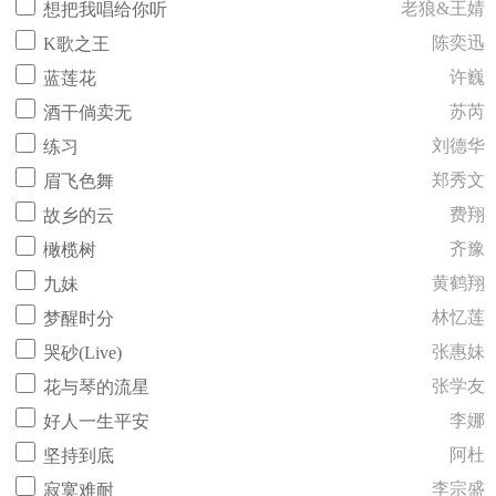
老狼&王婧
想把我唱给你听
陈奕迅
K歌之王
许巍
蓝莲花
苏芮
酒干倘卖无
刘德华
练习
郑秀文
眉飞色舞
费翔
故乡的云
齐豫
橄榄树
黄鹤翔
九妹
林忆莲
梦醒时分
张惠妹
哭砂(Live)
张学友
花与琴的流星
李娜
好人一生平安
阿杜
坚持到底
李宗盛
寂寞难耐