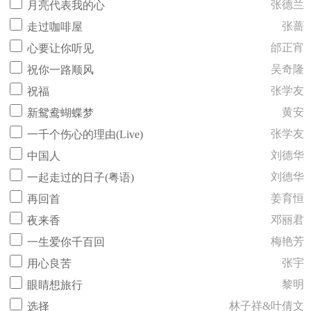
张德兰
月亮代表我的心
张蔷
走过咖啡屋
邰正宵
心要让你听见
吴奇隆
祝你一路顺风
张学友
祝福
黄安
新鸳鸯蝴蝶梦
张学友
一千个伤心的理由(Live)
刘德华
中国人
刘德华
一起走过的日子(粤语)
姜育恒
再回首
邓丽君
夜来香
梅艳芳
一生爱你千百回
张宇
用心良苦
黎明
眼睛想旅行
林子祥&叶倩文
选择