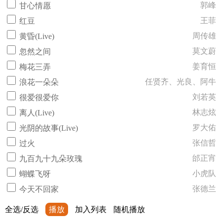
郭峰
甘心情愿
王菲
红豆
周传雄
黄昏(Live)
莫文蔚
忽然之间
姜育恒
梅花三弄
任贤齐、光良、阿牛
浪花一朵朵
刘若英
很爱很爱你
林志炫
离人(Live)
罗大佑
光阴的故事(Live)
张信哲
过火
邰正宵
九百九十九朵玫瑰
小虎队
蝴蝶飞呀
张德兰
今天不回家
全选/反选
播放
加入列表
随机播放