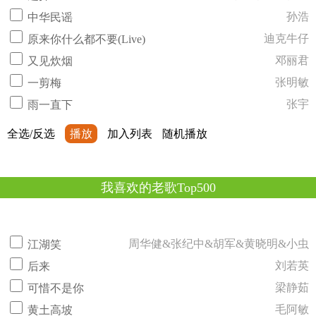
孙浩
中华民谣
迪克牛仔
原来你什么都不要(Live)
邓丽君
又见炊烟
张明敏
一剪梅
张宇
雨一直下
全选/反选
播放
加入列表
随机播放
我喜欢的老歌Top500
周华健&张纪中&胡军&黄晓明&小虫
江湖笑
刘若英
后来
梁静茹
可惜不是你
毛阿敏
黄土高坡