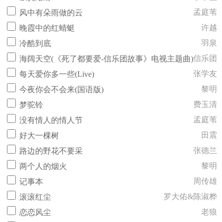
孟庭苇
风中有朵雨做的云
许越
晚霞中的红蜻蜓
羽泉
冷酷到底
信乐团
海阔天空(《死了都要爱-信乐团故事》电视主题曲)
张学友
每天爱你多一些(Live)
黎明
今夜你会不会来(国语版)
费玉清
梦驼铃
孟庭苇
没有情人的情人节
田震
好大一棵树
张德兰
路边的野花不要采
黎明
两个人的烟火
周传雄
记事本
罗大佑&陈淑桦
滚滚红尘
老狼
恋恋风尘