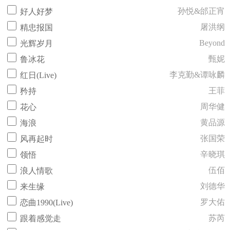
孙悦&邰正宵
好人好梦
屠洪纲
精忠报国
Beyond
光辉岁月
甄妮
鲁冰花
李克勤&谭咏麟
红日(Live)
王菲
矜持
周华健
花心
黄品源
海浪
张国荣
风再起时
辛晓琪
领悟
伍佰
浪人情歌
刘德华
来生缘
罗大佑
恋曲1990(Live)
苏芮
跟着感觉走