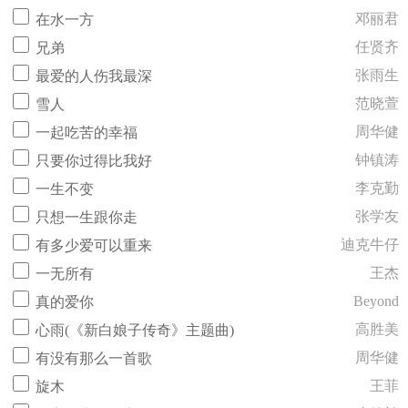
邓丽君
在水一方
任贤齐
兄弟
张雨生
最爱的人伤我最深
范晓萱
雪人
周华健
一起吃苦的幸福
钟镇涛
只要你过得比我好
李克勤
一生不变
张学友
只想一生跟你走
迪克牛仔
有多少爱可以重来
王杰
一无所有
Beyond
真的爱你
高胜美
心雨(《新白娘子传奇》主题曲)
周华健
有没有那么一首歌
王菲
旋木