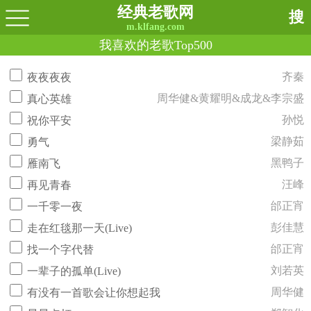
经典老歌网
搜
m.klfang.com
我喜欢的老歌Top500
齐秦
夜夜夜夜
周华健&黄耀明&成龙&李宗盛
真心英雄
孙悦
祝你平安
梁静茹
勇气
黑鸭子
雁南飞
汪峰
再见青春
邰正宵
一千零一夜
彭佳慧
走在红毯那一天(Live)
邰正宵
找一个字代替
刘若英
一辈子的孤单(Live)
周华健
有没有一首歌会让你想起我