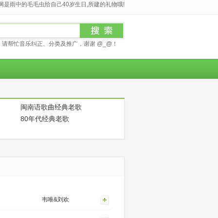
是雨中的毛毛虫给自己40岁生日,所建的礼物哦!
请帮忙音乐纠正、分类及推广，谢谢 @_@！
闽南语歌曲经典老歌
80年代经典老歌
韦唯&刘欢