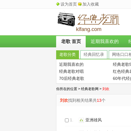
设为首页
加入收藏
klfang.com
老歌 首页
近期我喜欢的
老歌分类
经典回忆录
网络口口
近期我喜欢的
经典老歌5
经典老歌对唱
红色经典
70后经典老歌
60年代
你所在的位置 >
经典老歌网
>
刘欢
刘欢
找到相关结果共
13
个
1.
亚洲雄风