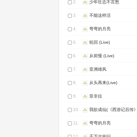
2.
少年壮志不言愁
3.
不能这样活
4.
弯弯的月亮
5.
轮回 (Live)
6.
从前慢 (Live)
7.
亚洲雄风
8.
从头再来(Live)
9.
亚非拉
10.
我欲成仙(《西游记后传》
11.
弯弯的月亮
12.
千万次的问