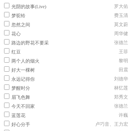
罗大佑
光阴的故事(Live)
费玉清
梦驼铃
莫文蔚
忽然之间
周华健
花心
张德兰
路边的野花不要采
王菲
红豆
黎明
两个人的烟火
田震
好大一棵树
刘德华
永远记得你
林忆莲
梦醒时分
郑秀文
眉飞色舞
张德兰
今天不回家
许巍
蓝莲花
卢巧音、王力宏
好心分手