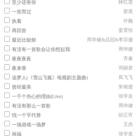
林忆莲
至少还有你
那英
一笑而过
许巍
执着
姜育恒
再回首
周华健&品冠&李宗盛
最近比较烦
周华健
有没有一首歌会让你想起我
齐秦
夜夜夜夜
邓丽君
夜来香
凤飞飞
追梦人(《雪山飞狐》电视剧主题曲)
朱铭捷
曾经最美
张学友
一千个伤心的理由(Live)
周华健
有没有那么一首歌
邰正宵
找一个字代替
王杰
一场游戏一场梦
张学友
祝福