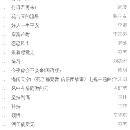
周璇
何日君再来I
张学友
花与琴的流星
李娜
好人一生平安
李宗盛
寂寞难耐
老狼
恋恋风尘
苏芮
跟着感觉走
刘德华
练习
黎明
今夜你会不会来(国语版)
信乐团
海阔天空(《死了都要爱-信乐团故事》电视主题曲)
孟庭苇
风中有朵雨做的云
阿杜
坚持到底
王菲
矜持
辛晓琪
领悟
苏芮
酒干倘卖无