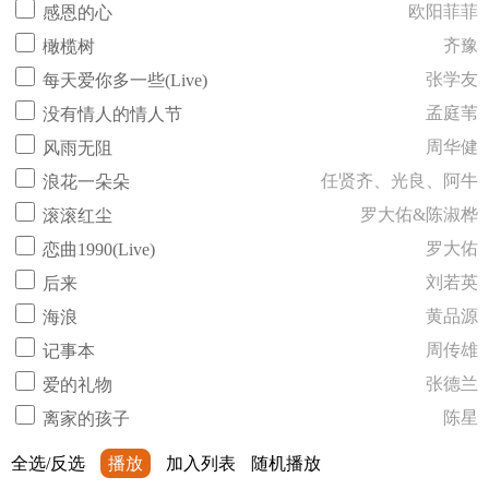
欧阳菲菲
感恩的心
齐豫
橄榄树
张学友
每天爱你多一些(Live)
孟庭苇
没有情人的情人节
周华健
风雨无阻
任贤齐、光良、阿牛
浪花一朵朵
罗大佑&陈淑桦
滚滚红尘
罗大佑
恋曲1990(Live)
刘若英
后来
黄品源
海浪
周传雄
记事本
张德兰
爱的礼物
陈星
离家的孩子
全选/反选
播放
加入列表
随机播放