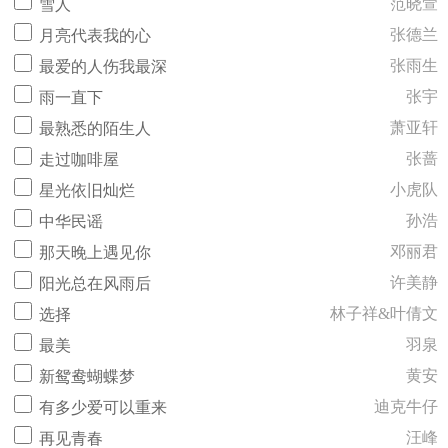
范晓萱
雪人
张德兰
月亮代表我的心
张雨生
最爱的人伤我最深
张宇
雨一直下
萧亚轩
最熟悉的陌生人
张蔷
走过咖啡屋
小虎队
星光依旧灿烂
孙浩
中华民谣
邓丽君
那天晚上遇见你
许美静
阳光总在风雨后
林子祥&叶倩文
选择
羽泉
最美
黄安
新鸳鸯蝴蝶梦
迪克牛仔
有多少爱可以重来
汪峰
再见青春