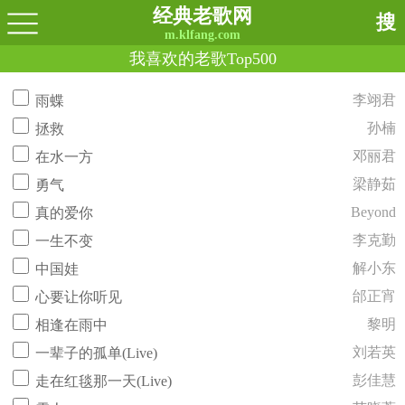
经典老歌网
搜
m.klfang.com
我喜欢的老歌Top500
李翊君
雨蝶
孙楠
拯救
邓丽君
在水一方
梁静茹
勇气
Beyond
真的爱你
李克勤
一生不变
解小东
中国娃
邰正宵
心要让你听见
黎明
相逢在雨中
刘若英
一辈子的孤单(Live)
彭佳慧
走在红毯那一天(Live)