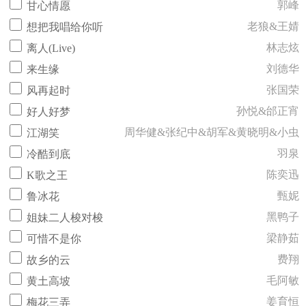
郭峰
甘心情愿
老狼&王婧
想把我唱给你听
林志炫
离人(Live)
刘德华
来生缘
张国荣
风再起时
孙悦&邰正宵
好人好梦
周华健&张纪中&胡军&黄晓明&小虫
江湖笑
羽泉
冷酷到底
陈奕迅
K歌之王
甄妮
鲁冰花
黑鸭子
姐妹二人梭对梭
梁静茹
可惜不是你
费翔
故乡的云
毛阿敏
黄土高坡
姜育恒
梅花三弄