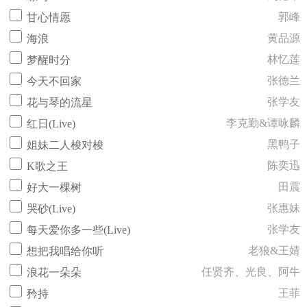
郭峰
甘心情愿
黄品源
海浪
林忆莲
梦醒时分
张德兰
今天不回家
张学友
花与琴的流星
李克勤&谭咏麟
红日(Live)
黑鸭子
姐妹二人梭对梭
陈奕迅
K歌之王
田震
好大一棵树
张惠妹
哭砂(Live)
张学友
每天爱你多一些(Live)
老狼&王婧
想把我唱给你听
任贤齐、光良、阿牛
浪花一朵朵
王菲
矜持