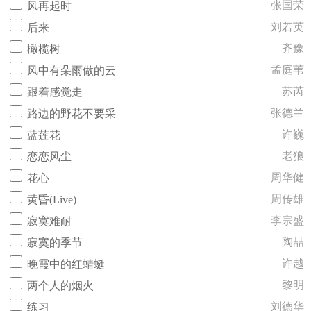
张国荣
风再起时
刘若英
后来
齐豫
橄榄树
孟庭苇
风中有朵雨做的云
苏芮
跟着感觉走
张德兰
路边的野花不要采
许巍
蓝莲花
老狼
恋恋风尘
周华健
花心
周传雄
黄昏(Live)
李宗盛
寂寞难耐
陶喆
寂寞的季节
许越
晚霞中的红蜻蜓
黎明
两个人的烟火
刘德华
练习