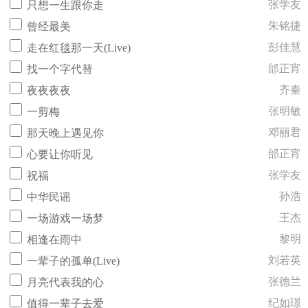
张学友
只想一生跟你走
朱铭捷
曾经最美
彭佳慧
走在红毯那一天(Live)
邰正宵
找一个字代替
齐秦
夜夜夜夜
张明敏
一剪梅
邓丽君
那天晚上遇见你
邰正宵
心要让你听见
张学友
祝福
孙浩
中华民谣
王杰
一场游戏一场梦
黎明
相逢在雨中
刘若英
一辈子的孤单(Live)
张德兰
月亮代表我的心
纪如璟
值得一辈子去爱