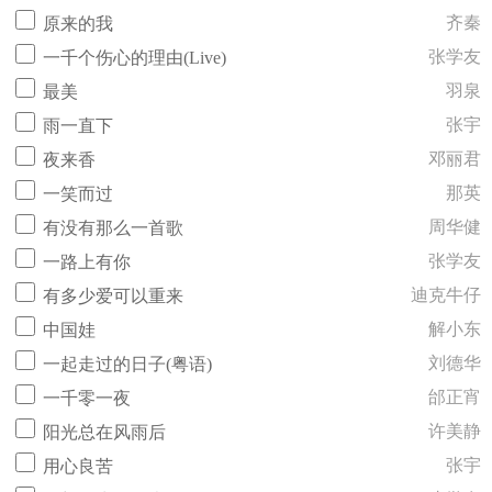
齐秦
原来的我
张学友
一千个伤心的理由(Live)
羽泉
最美
张宇
雨一直下
邓丽君
夜来香
那英
一笑而过
周华健
有没有那么一首歌
张学友
一路上有你
迪克牛仔
有多少爱可以重来
解小东
中国娃
刘德华
一起走过的日子(粤语)
邰正宵
一千零一夜
许美静
阳光总在风雨后
张宇
用心良苦