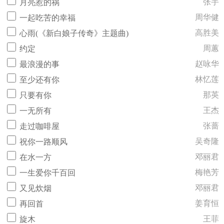
张宇
月亮惹的祸
周华健
一起吃苦的幸福
高胜美
心雨(《新白娘子传奇》主题曲)
周蕙
约定
赵咏华
最浪漫的事
林忆莲
至少还有你
那英
只要有你
王杰
一无所有
张蔷
走过咖啡屋
吴奇隆
祝你一路顺风
邓丽君
在水一方
梅艳芳
一生爱你千百回
邓丽君
又见炊烟
姜育恒
再回首
王菲
旋木