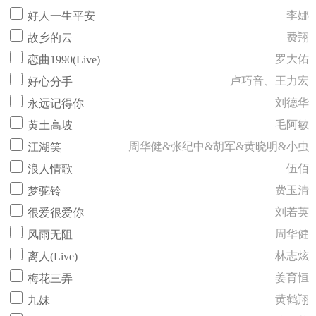
李娜
好人一生平安
费翔
故乡的云
罗大佑
恋曲1990(Live)
卢巧音、王力宏
好心分手
刘德华
永远记得你
毛阿敏
黄土高坡
周华健&张纪中&胡军&黄晓明&小虫
江湖笑
伍佰
浪人情歌
费玉清
梦驼铃
刘若英
很爱很爱你
周华健
风雨无阻
林志炫
离人(Live)
姜育恒
梅花三弄
黄鹤翔
九妹