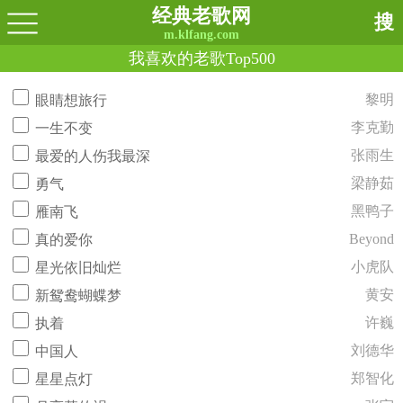
经典老歌网
搜
m.klfang.com
我喜欢的老歌Top500
黎明
眼睛想旅行
李克勤
一生不变
张雨生
最爱的人伤我最深
梁静茹
勇气
黑鸭子
雁南飞
Beyond
真的爱你
小虎队
星光依旧灿烂
黄安
新鸳鸯蝴蝶梦
许巍
执着
刘德华
中国人
郑智化
星星点灯