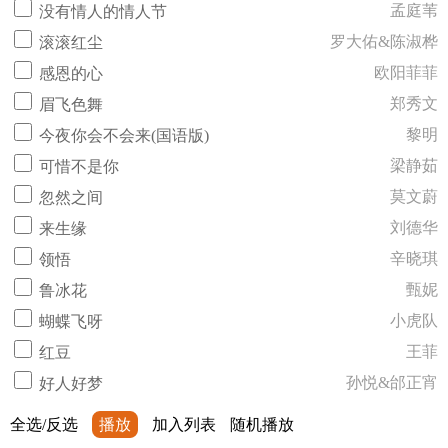
孟庭苇
没有情人的情人节
罗大佑&陈淑桦
滚滚红尘
欧阳菲菲
感恩的心
郑秀文
眉飞色舞
黎明
今夜你会不会来(国语版)
梁静茹
可惜不是你
莫文蔚
忽然之间
刘德华
来生缘
辛晓琪
领悟
甄妮
鲁冰花
小虎队
蝴蝶飞呀
王菲
红豆
孙悦&邰正宵
好人好梦
全选/反选
播放
加入列表
随机播放