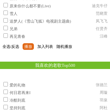
迪克牛仔
原来你什么都不要(Live)
范晓萱
雪人
凤飞飞
追梦人(《雪山飞狐》电视剧主题曲)
任贤齐
兄弟
汪峰
再见青春
全选/反选
播放
加入列表
随机播放
我喜欢的老歌Top500
张德兰
爱的礼物
周璇
何日君再来I
羽泉
冷酷到底
阿杜
坚持到底