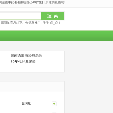
是雨中的毛毛虫给自己40岁生日,所建的礼物哦!
请帮忙音乐纠正、分类及推广，谢谢 @_@！
闽南语歌曲经典老歌
80年代经典老歌
张明敏