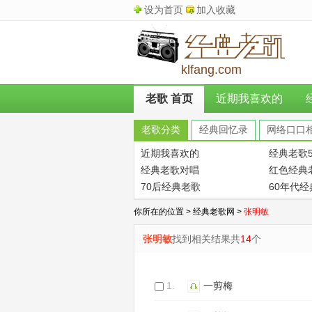
设为首页
加入收藏
klfang.com
老歌 首页
近期我喜欢的
老歌分类
经典回忆录
网络口口
近期我喜欢的
经典老歌5
经典老歌对唱
红色经典
70后经典老歌
60年代
你所在的位置 >
经典老歌网
>
张明敏
张明敏
找到相关结果共
14
个
1.
一剪梅