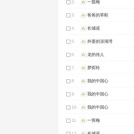
2.
一翦梅
3.
爸爸的草鞋
4.
长城谣
5.
外婆的澎湖湾
6.
龙的传人
7.
梦驼铃
8.
我的中国心
9.
我的中国心
10.
我的中国心
11.
一剪梅
12.
长城谣