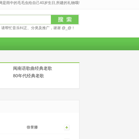
是雨中的毛毛虫给自己40岁生日,所建的礼物哦!
请帮忙音乐纠正、分类及推广，谢谢 @_@！
闽南语歌曲经典老歌
80年代经典老歌
徐誉滕