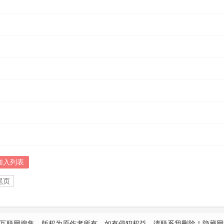
加入列表
尾页
互联网搜集，版权为原作者所有，如有侵犯权益，请联系我删除！
隐藏网