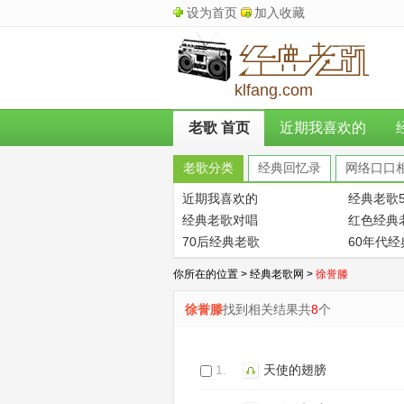
设为首页
加入收藏
klfang.com
老歌 首页
近期我喜欢的
老歌分类
经典回忆录
网络口口
近期我喜欢的
经典老歌5
经典老歌对唱
红色经典
70后经典老歌
60年代
你所在的位置 >
经典老歌网
>
徐誉滕
徐誉滕
找到相关结果共
8
个
1.
天使的翅膀