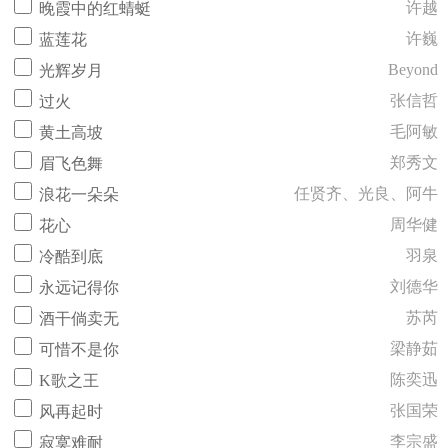
许越
晚霞中的红蜻蜓
许巍
蓝莲花
Beyond
光辉岁月
张信哲
过火
毛阿敏
黄土高坡
郑秀文
眉飞色舞
任贤齐、光良、阿牛
浪花一朵朵
周华健
花心
羽泉
冷酷到底
刘德华
永远记得你
苏芮
酒干倘卖无
梁静茹
可惜不是你
陈奕迅
K歌之王
张国荣
风再起时
李宗盛
寂寞难耐