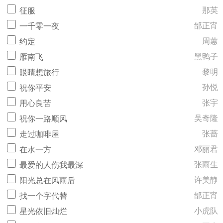
那英
征服
邰正宵
一千零一夜
周蕙
约定
黑鸭子
雁南飞
黎明
眼睛想旅行
孙悦
祝你平安
张宇
用心良苦
吴奇隆
祝你一路顺风
张蔷
走过咖啡屋
邓丽君
在水一方
张雨生
最爱的人伤我最深
许美静
阳光总在风雨后
邰正宵
找一个字代替
小虎队
星光依旧灿烂