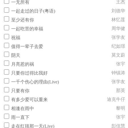
王杰
一无所有
刘德华
一起走过的日子(粤语)
林忆莲
至少还有你
周华健
一起吃苦的幸福
张学友
祝福
纪如璟
值得一辈子去爱
莫文蔚
阴天
张宇
月亮惹的祸
钟镇涛
只要你过得比我好
张学友
一千个伤心的理由(Live)
那英
只要有你
迪克牛仔
有多少爱可以重来
黎明
相逢在雨中
张宇
雨一直下
彭佳慧
走在红毯那一天(Live)