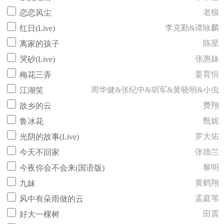
老狼
恋恋风尘
李克勤&谭咏麟
红日(Live)
陈星
离家的孩子
张惠妹
哭砂(Live)
姜育恒
梅花三弄
周华健&张纪中&胡军&黄晓明&小虫
江湖笑
费翔
故乡的云
甄妮
鲁冰花
罗大佑
光阴的故事(Live)
张德兰
今天不回家
黎明
今夜你会不会来(国语版)
黄鹤翔
九妹
孟庭苇
风中有朵雨做的云
田震
好大一棵树