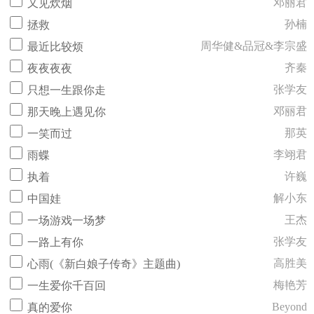
邓丽君
又见炊烟
孙楠
拯救
周华健&品冠&李宗盛
最近比较烦
齐秦
夜夜夜夜
张学友
只想一生跟你走
邓丽君
那天晚上遇见你
那英
一笑而过
李翊君
雨蝶
许巍
执着
解小东
中国娃
王杰
一场游戏一场梦
张学友
一路上有你
高胜美
心雨(《新白娘子传奇》主题曲)
梅艳芳
一生爱你千百回
Beyond
真的爱你