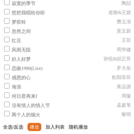
陶喆
寂寞的季节
老狼&王婧
想把我唱给你听
费玉清
梦驼铃
莫文蔚
忽然之间
王菲
红豆
周华健
风雨无阻
孙悦&邰正宵
好人好梦
罗大佑
恋曲1990(Live)
欧阳菲菲
感恩的心
黄品源
海浪
周璇
何日君再来I
孟庭苇
没有情人的情人节
黎明
两个人的烟火
全选/反选
播放
加入列表
随机播放