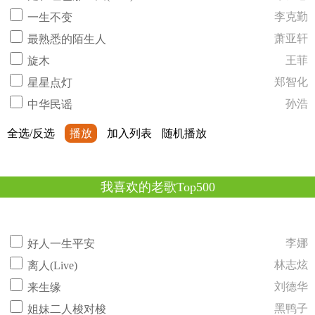
李克勤
一生不变
萧亚轩
最熟悉的陌生人
王菲
旋木
郑智化
星星点灯
孙浩
中华民谣
全选/反选
播放
加入列表
随机播放
我喜欢的老歌Top500
李娜
好人一生平安
林志炫
离人(Live)
刘德华
来生缘
黑鸭子
姐妹二人梭对梭