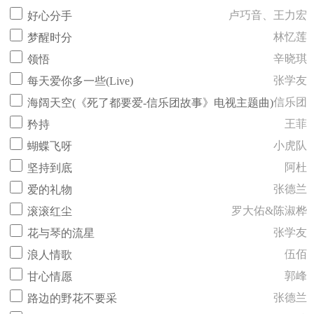
卢巧音、王力宏
好心分手
林忆莲
梦醒时分
辛晓琪
领悟
张学友
每天爱你多一些(Live)
信乐团
海阔天空(《死了都要爱-信乐团故事》电视主题曲)
王菲
矜持
小虎队
蝴蝶飞呀
阿杜
坚持到底
张德兰
爱的礼物
罗大佑&陈淑桦
滚滚红尘
张学友
花与琴的流星
伍佰
浪人情歌
郭峰
甘心情愿
张德兰
路边的野花不要采