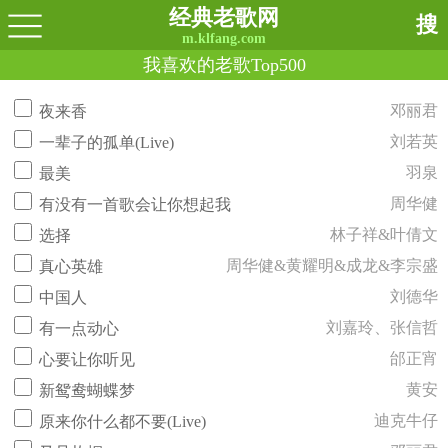
经典老歌网
搜
m.klfang.com
我喜欢的老歌Top500
邓丽君
夜来香
刘若英
一辈子的孤单(Live)
羽泉
最美
周华健
有没有一首歌会让你想起我
林子祥&叶倩文
选择
周华健&黄耀明&成龙&李宗盛
真心英雄
刘德华
中国人
刘嘉玲、张信哲
有一点动心
邰正宵
心要让你听见
黄安
新鸳鸯蝴蝶梦
迪克牛仔
原来你什么都不要(Live)