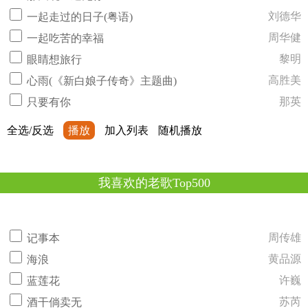
刘德华
一起走过的日子(粤语)
周华健
一起吃苦的幸福
黎明
眼睛想旅行
高胜美
心雨(《新白娘子传奇》主题曲)
那英
只要有你
全选/反选
播放
加入列表
随机播放
我喜欢的老歌Top500
周传雄
记事本
黄品源
海浪
许巍
蓝莲花
苏芮
酒干倘卖无