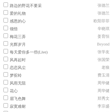
张德兰
路边的野花不要采
张德兰
爱的礼物
欧阳菲菲
感恩的心
辛晓琪
领悟
姜育恒
梅花三弄
Beyond
光辉岁月
张学友
每天爱你多一些(Live)
张国荣
风再起时
老狼
恋恋风尘
费玉清
梦驼铃
周华健
风雨无阻
周华健
花心
郑秀文
眉飞色舞
李宗盛
寂寞难耐