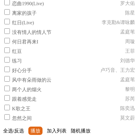
罗大佑
恋曲1990(Live)
陈星
离家的孩子
李克勤&谭咏麟
红日(Live)
孟庭苇
没有情人的情人节
周璇
何日君再来I
王菲
红豆
刘德华
练习
卢巧音、王力宏
好心分手
孟庭苇
风中有朵雨做的云
黎明
两个人的烟火
苏芮
跟着感觉走
陈奕迅
K歌之王
莫文蔚
忽然之间
全选/反选
播放
加入列表
随机播放