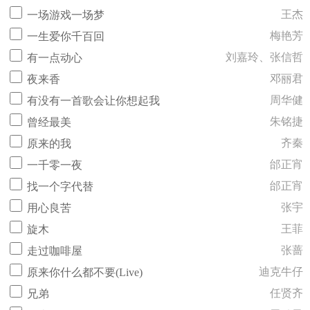
王杰
一场游戏一场梦
梅艳芳
一生爱你千百回
刘嘉玲、张信哲
有一点动心
邓丽君
夜来香
周华健
有没有一首歌会让你想起我
朱铭捷
曾经最美
齐秦
原来的我
邰正宵
一千零一夜
邰正宵
找一个字代替
张宇
用心良苦
王菲
旋木
张蔷
走过咖啡屋
迪克牛仔
原来你什么都不要(Live)
任贤齐
兄弟