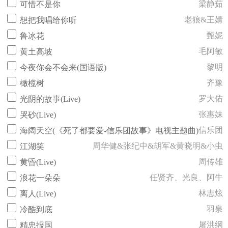
梁静茹
可惜不是你
老狼&王婧
想把我唱给你听
甄妮
鲁冰花
毛阿敏
黄土高坡
黎明
今夜你会不会来(国语版)
齐豫
橄榄树
罗大佑
光阴的故事(Live)
张惠妹
哭砂(Live)
信乐团
海阔天空(《死了都要爱-信乐团故事》电视主题曲)
周华健&张纪中&胡军&黄晓明&小虫
江湖笑
周传雄
黄昏(Live)
任贤齐、光良、阿牛
浪花一朵朵
林志炫
离人(Live)
羽泉
冷酷到底
屠洪纲
精忠报国