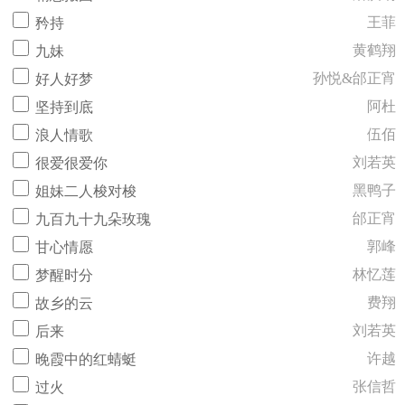
王菲
矜持
黄鹤翔
九妹
孙悦&邰正宵
好人好梦
阿杜
坚持到底
伍佰
浪人情歌
刘若英
很爱很爱你
黑鸭子
姐妹二人梭对梭
邰正宵
九百九十九朵玫瑰
郭峰
甘心情愿
林忆莲
梦醒时分
费翔
故乡的云
刘若英
后来
许越
晚霞中的红蜻蜓
张信哲
过火