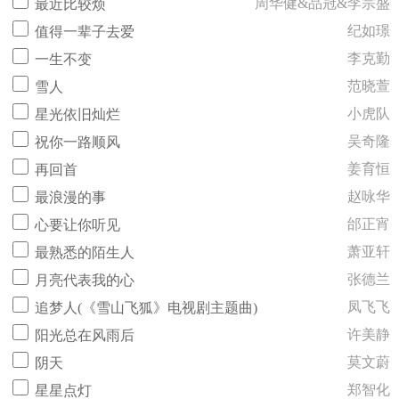
周华健&品冠&李宗盛
最近比较烦
纪如璟
值得一辈子去爱
李克勤
一生不变
范晓萱
雪人
小虎队
星光依旧灿烂
吴奇隆
祝你一路顺风
姜育恒
再回首
赵咏华
最浪漫的事
邰正宵
心要让你听见
萧亚轩
最熟悉的陌生人
张德兰
月亮代表我的心
凤飞飞
追梦人(《雪山飞狐》电视剧主题曲)
许美静
阳光总在风雨后
莫文蔚
阴天
郑智化
星星点灯