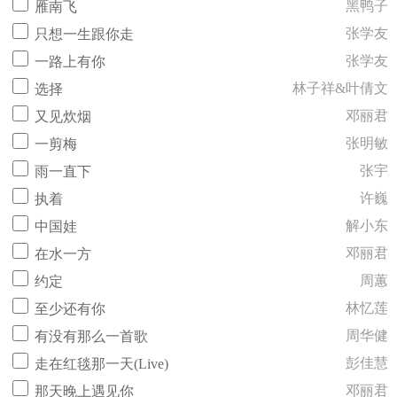
黑鸭子
雁南飞
张学友
只想一生跟你走
张学友
一路上有你
林子祥&叶倩文
选择
邓丽君
又见炊烟
张明敏
一剪梅
张宇
雨一直下
许巍
执着
解小东
中国娃
邓丽君
在水一方
周蕙
约定
林忆莲
至少还有你
周华健
有没有那么一首歌
彭佳慧
走在红毯那一天(Live)
邓丽君
那天晚上遇见你