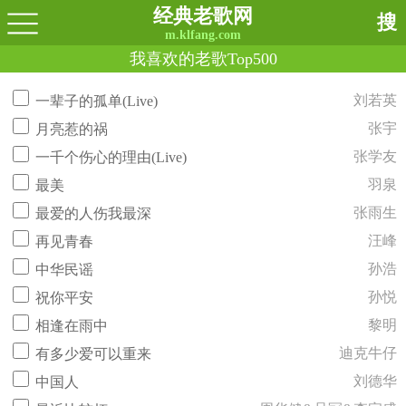
经典老歌网
搜
m.klfang.com
我喜欢的老歌Top500
刘若英
一辈子的孤单(Live)
张宇
月亮惹的祸
张学友
一千个伤心的理由(Live)
羽泉
最美
张雨生
最爱的人伤我最深
汪峰
再见青春
孙浩
中华民谣
孙悦
祝你平安
黎明
相逢在雨中
迪克牛仔
有多少爱可以重来
刘德华
中国人