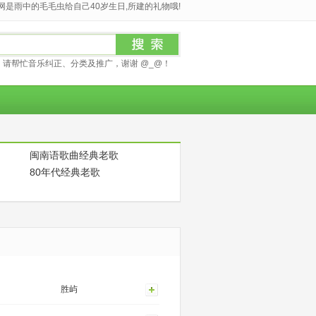
是雨中的毛毛虫给自己40岁生日,所建的礼物哦!
请帮忙音乐纠正、分类及推广，谢谢 @_@！
闽南语歌曲经典老歌
80年代经典老歌
胜屿