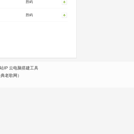
胜屿
胜屿
站IP
云电脑搭建工具
经典老歌网）