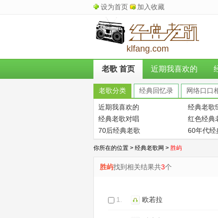
设为首页
加入收藏
klfang.com
老歌 首页
近期我喜欢的
老歌分类
经典回忆录
网络口口
近期我喜欢的
经典老歌5
经典老歌对唱
红色经典
70后经典老歌
60年代
你所在的位置 >
经典老歌网
>
胜屿
胜屿
找到相关结果共
3
个
1.
欧若拉