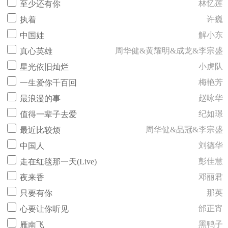
林忆莲
至少还有你
许巍
执着
解小东
中国娃
周华健&黄耀明&成龙&李宗盛
真心英雄
小虎队
星光依旧灿烂
梅艳芳
一生爱你千百回
赵咏华
最浪漫的事
纪如璟
值得一辈子去爱
周华健&品冠&李宗盛
最近比较烦
刘德华
中国人
彭佳慧
走在红毯那一天(Live)
邓丽君
夜来香
那英
只要有你
邰正宵
心要让你听见
黑鸭子
雁南飞