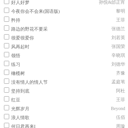
孙悦&邰正宵
好人好梦
黎明
今夜你会不会来(国语版)
王菲
矜持
张德兰
路边的野花不要采
刘若英
很爱很爱你
张国荣
风再起时
辛晓琪
领悟
刘德华
练习
齐豫
橄榄树
孟庭苇
没有情人的情人节
阿杜
坚持到底
王菲
红豆
Beyond
光辉岁月
伍佰
浪人情歌
周璇
何日君再来I