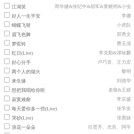
周华健&张纪中&胡军&黄晓明&小虫
江湖笑
李娜
好人一生平安
小虎队
蝴蝶飞呀
郑秀文
眉飞色舞
费玉清
梦驼铃
李克勤&谭咏麟
红日(Live)
卢巧音、王力宏
好心分手
黎明
两个人的烟火
刘德华
来生缘
老狼&王婧
想把我唱给你听
李宗盛
寂寞难耐
张学友
每天爱你多一些(Live)
张惠妹
哭砂(Live)
任贤齐、光良、阿牛
浪花一朵朵