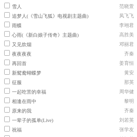
范晓萱
雪人
凤飞飞
追梦人(《雪山飞狐》电视剧主题曲)
李翊君
雨蝶
高胜美
心雨(《新白娘子传奇》主题曲)
邓丽君
又见炊烟
齐秦
夜夜夜夜
姜育恒
再回首
黄安
新鸳鸯蝴蝶梦
那英
征服
周华健
一起吃苦的幸福
黎明
相逢在雨中
齐秦
原来的我
刘若英
一辈子的孤单(Live)
张学友
祝福