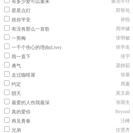
迪克牛仔
有多少爱可以重来
郑智化
星星点灯
孙悦
祝你平安
周华健
有没有那么一首歌
张明敏
一剪梅
张学友
一千个伤心的理由(Live)
张宇
雨一直下
梁静茹
勇气
张蔷
走过咖啡屋
周蕙
约定
莫文蔚
阴天
张雨生
最爱的人伤我最深
Beyond
真的爱你
汪峰
再见青春
任贤齐
兄弟