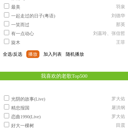
羽泉
最美
刘德华
一起走过的日子(粤语)
那英
一笑而过
刘嘉玲、张信哲
有一点动心
王菲
旋木
全选/反选
播放
加入列表
随机播放
我喜欢的老歌Top500
罗大佑
光阴的故事(Live)
屠洪纲
精忠报国
罗大佑
恋曲1990(Live)
田震
好大一棵树