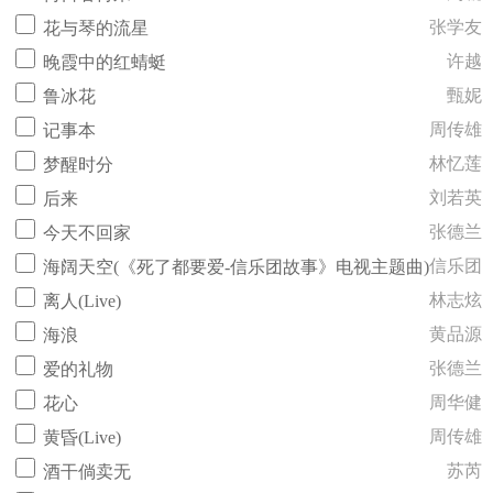
张学友
花与琴的流星
许越
晚霞中的红蜻蜓
甄妮
鲁冰花
周传雄
记事本
林忆莲
梦醒时分
刘若英
后来
张德兰
今天不回家
信乐团
海阔天空(《死了都要爱-信乐团故事》电视主题曲)
林志炫
离人(Live)
黄品源
海浪
张德兰
爱的礼物
周华健
花心
周传雄
黄昏(Live)
苏芮
酒干倘卖无