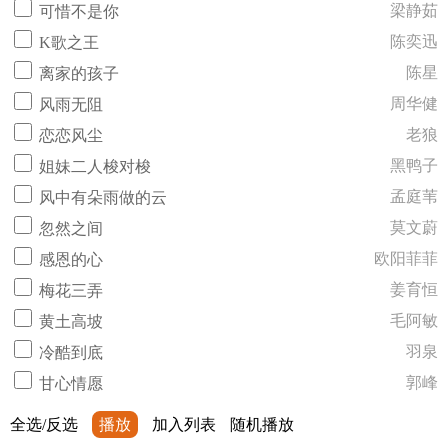
梁静茹
可惜不是你
陈奕迅
K歌之王
陈星
离家的孩子
周华健
风雨无阻
老狼
恋恋风尘
黑鸭子
姐妹二人梭对梭
孟庭苇
风中有朵雨做的云
莫文蔚
忽然之间
欧阳菲菲
感恩的心
姜育恒
梅花三弄
毛阿敏
黄土高坡
羽泉
冷酷到底
郭峰
甘心情愿
全选/反选
播放
加入列表
随机播放