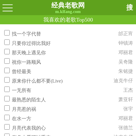
经典老歌网
搜
m.klfang.com
我喜欢的老歌Top500
邰正宵
找一个字代替
钟镇涛
只要你过得比我好
邓丽君
那天晚上遇见你
吴奇隆
祝你一路顺风
朱铭捷
曾经最美
迪克牛仔
原来你什么都不要(Live)
王杰
一无所有
萧亚轩
最熟悉的陌生人
张宇
月亮惹的祸
邓丽君
在水一方
张德兰
月亮代表我的心