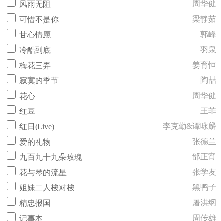
周华健
风雨无阻
梁静茹
可惜不是你
郭峰
甘心情愿
羽泉
冷酷到底
姜育恒
梅花三弄
陶喆
寂寞的季节
周华健
花心
王菲
红豆
李克勤&谭咏麟
红日(Live)
张德兰
爱的礼物
邰正宵
九百九十九朵玫瑰
张学友
花与琴的流星
黑鸭子
姐妹二人梭对梭
屠洪纲
精忠报国
周传雄
记事本