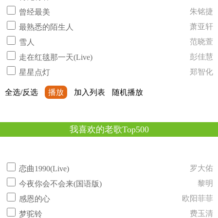
朱铭捷
曾经最美
萧亚轩
最熟悉的陌生人
范晓萱
雪人
彭佳慧
走在红毯那一天(Live)
郑智化
星星点灯
全选/反选
播放
加入列表
随机播放
我喜欢的老歌Top500
罗大佑
恋曲1990(Live)
黎明
今夜你会不会来(国语版)
欧阳菲菲
感恩的心
费玉清
梦驼铃