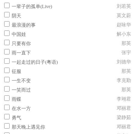
刘若英
一辈子的孤单(Live)
莫文蔚
阴天
赵咏华
最浪漫的事
解小东
中国娃
那英
只要有你
张宇
雨一直下
刘德华
一起走过的日子(粤语)
那英
征服
李克勤
一生不变
那英
一笑而过
李翊君
雨蝶
邓丽君
在水一方
梁静茹
勇气
邓丽君
那天晚上遇见你