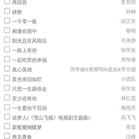
姜育恒
再回首
孙楠
拯救
邰正宵
一千零一夜
黎明
相逢在雨中
许美静
阳光总在风雨后
张学友
一路上有你
周华健
一起吃苦的幸福
周华健&黄耀明&成龙&李宗盛
真心英雄
小虎队
星光依旧灿烂
张学友
只想一生跟你走
林忆莲
至少还有你
梅艳芳
一生爱你千百回
凤飞飞
追梦人(《雪山飞狐》电视剧主题曲)
黄安
新鸳鸯蝴蝶梦
汪峰
再见青春