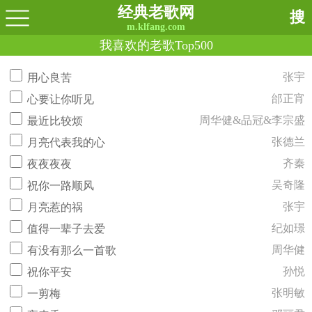
经典老歌网
搜
m.klfang.com
我喜欢的老歌Top500
张宇
用心良苦
邰正宵
心要让你听见
周华健&品冠&李宗盛
最近比较烦
张德兰
月亮代表我的心
齐秦
夜夜夜夜
吴奇隆
祝你一路顺风
张宇
月亮惹的祸
纪如璟
值得一辈子去爱
周华健
有没有那么一首歌
孙悦
祝你平安
张明敏
一剪梅