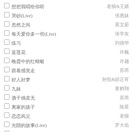
老狼&王婧
想把我唱给你听
张惠妹
哭砂(Live)
莫文蔚
忽然之间
张学友
每天爱你多一些(Live)
刘德华
练习
许巍
蓝莲花
许越
晚霞中的红蜻蜓
苏芮
跟着感觉走
孙悦&邰正宵
好人好梦
黄鹤翔
九妹
苏芮
酒干倘卖无
陈星
离家的孩子
老狼
恋恋风尘
罗大佑
光阴的故事(Live)