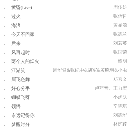
周传雄
黄昏(Live)
张信哲
过火
黄品源
海浪
张德兰
今天不回家
刘若英
后来
张国荣
风再起时
黎明
两个人的烟火
周华健&张纪中&胡军&黄晓明&小虫
江湖笑
郑秀文
眉飞色舞
卢巧音、王力宏
好心分手
小虎队
蝴蝶飞呀
辛晓琪
领悟
刘德华
永远记得你
林忆莲
梦醒时分