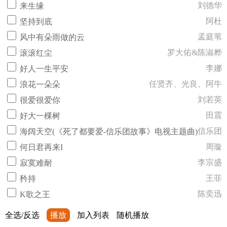
刘德华
来生缘
阿杜
坚持到底
孟庭苇
风中有朵雨做的云
罗大佑&陈淑桦
滚滚红尘
李娜
好人一生平安
任贤齐、光良、阿牛
浪花一朵朵
刘若英
很爱很爱你
田震
好大一棵树
信乐团
海阔天空(《死了都要爱-信乐团故事》电视主题曲)
周璇
何日君再来I
李宗盛
寂寞难耐
王菲
矜持
陈奕迅
K歌之王
全选/反选
播放
加入列表
随机播放