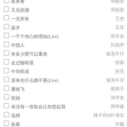
邓丽君
夜来香
邓丽君
又见炊烟
王杰
一无所有
王菲
旋木
张学友
一千个伤心的理由(Live)
刘德华
中国人
迪克牛仔
有多少爱可以重来
张蔷
走过咖啡屋
孙浩
中华民谣
迪克牛仔
原来你什么都不要(Live)
黑鸭子
雁南飞
张学友
祝福
周华健
有没有一首歌会让你想起我
林子祥&叶倩文
选择
许巍
执着