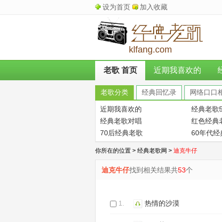
设为首页
加入收藏
klfang.com
老歌 首页
近期我喜欢的
老歌分类
经典回忆录
网络口口
近期我喜欢的
经典老歌5
经典老歌对唱
红色经典
70后经典老歌
60年代
你所在的位置 >
经典老歌网
>
迪克牛仔
迪克牛仔
找到相关结果共
53
个
1.
热情的沙漠