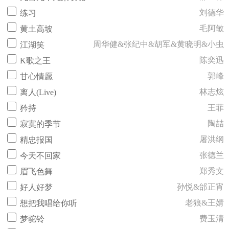
刘德华
练习
毛阿敏
黄土高坡
周华健&张纪中&胡军&黄晓明&小虫
江湖笑
陈奕迅
K歌之王
郭峰
甘心情愿
林志炫
离人(Live)
王菲
矜持
陶喆
寂寞的季节
屠洪纲
精忠报国
张德兰
今天不回家
郑秀文
眉飞色舞
孙悦&邰正宵
好人好梦
老狼&王婧
想把我唱给你听
费玉清
梦驼铃