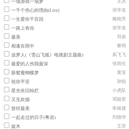
王杰
一场游戏一场梦
张学友
一千个伤心的理由(Live)
梅艳芳
一生爱你千百回
张学友
一路上有你
羽泉
最美
黎明
相逢在雨中
凤飞飞
追梦人(《雪山飞狐》电视剧主题曲)
张雨生
最爱的人伤我最深
黄安
新鸳鸯蝴蝶梦
孙悦
祝你平安
小虎队
星光依旧灿烂
邓丽君
又见炊烟
朱铭捷
曾经最美
刘德华
一起走过的日子(粤语)
王菲
旋木