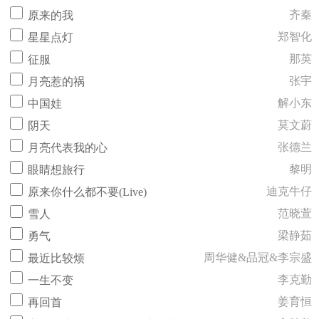
齐秦
原来的我
郑智化
星星点灯
那英
征服
张宇
月亮惹的祸
解小东
中国娃
莫文蔚
阴天
张德兰
月亮代表我的心
黎明
眼睛想旅行
迪克牛仔
原来你什么都不要(Live)
范晓萱
雪人
梁静茹
勇气
周华健&品冠&李宗盛
最近比较烦
李克勤
一生不变
姜育恒
再回首