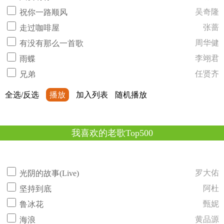
吴奇隆
祝你一路顺风
张蔷
走过咖啡屋
周华健
有没有那么一首歌
李翊君
雨蝶
任贤齐
兄弟
全选/反选
播放
加入列表
随机播放
我喜欢的老歌Top500
罗大佑
光阴的故事(Live)
阿杜
坚持到底
甄妮
鲁冰花
黄品源
海浪