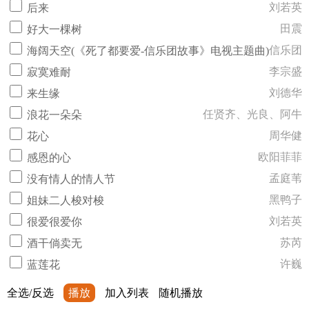
刘若英
后来
田震
好大一棵树
信乐团
海阔天空(《死了都要爱-信乐团故事》电视主题曲)
李宗盛
寂寞难耐
刘德华
来生缘
任贤齐、光良、阿牛
浪花一朵朵
周华健
花心
欧阳菲菲
感恩的心
孟庭苇
没有情人的情人节
黑鸭子
姐妹二人梭对梭
刘若英
很爱很爱你
苏芮
酒干倘卖无
许巍
蓝莲花
全选/反选
播放
加入列表
随机播放