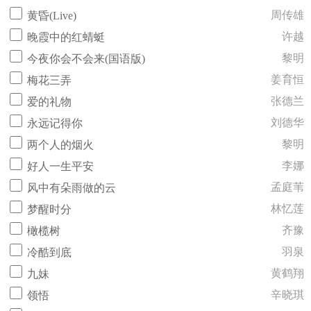
周传雄
黄昏(Live)
许越
晚霞中的红蜻蜓
黎明
今夜你会不会来(国语版)
姜育恒
梅花三弄
张德兰
爱的礼物
刘德华
永远记得你
黎明
两个人的烟火
李娜
好人一生平安
孟庭苇
风中有朵雨做的云
林忆莲
梦醒时分
齐豫
橄榄树
羽泉
冷酷到底
黄鹤翔
九妹
辛晓琪
领悟