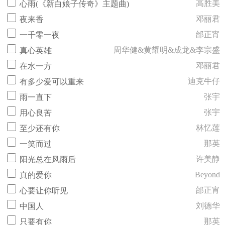
高胜美
心雨(《新白娘子传奇》主题曲)
邓丽君
夜来香
邰正宵
一千零一夜
周华健&黄耀明&成龙&李宗盛
真心英雄
邓丽君
在水一方
迪克牛仔
有多少爱可以重来
张宇
雨一直下
张宇
用心良苦
林忆莲
至少还有你
那英
一笑而过
许美静
阳光总在风雨后
Beyond
真的爱你
邰正宵
心要让你听见
刘德华
中国人
那英
只要有你