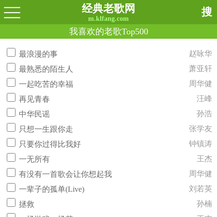
经典老歌网
搜
m.klfang.com
我喜欢的老歌Top500
赵咏华
最浪漫的事
萧亚轩
最熟悉的陌生人
周华健
一起吃苦的幸福
汪峰
再见青春
孙浩
中华民谣
张学友
只想一生跟你走
钟镇涛
只要你过得比我好
王杰
一无所有
周华健
有没有一首歌会让你想起我
刘若英
一辈子的孤单(Live)
孙楠
拯救