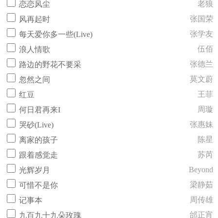
老狼
恋恋风尘
张国荣
风再起时
张学友
每天爱你多一些(Live)
伍佰
浪人情歌
张德兰
路边的野花不要采
莫文蔚
忽然之间
王菲
红豆
周璇
何日君再来I
张惠妹
哭砂(Live)
陈星
离家的孩子
苏芮
跟着感觉走
Beyond
光辉岁月
梁静茹
可惜不是你
周传雄
记事本
邰正宵
九百九十九朵玫瑰