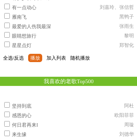
刘嘉玲、张信哲
有一点动心
黑鸭子
雁南飞
张雨生
最爱的人伤我最深
黎明
眼睛想旅行
郑智化
星星点灯
全选/反选
播放
加入列表
随机播放
我喜欢的老歌Top500
阿杜
坚持到底
欧阳菲菲
感恩的心
周璇
何日君再来I
刘德华
来生缘