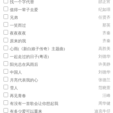
邰正宵
找一个字代替
纪如璟
值得一辈子去爱
任贤齐
兄弟
那英
一笑而过
齐秦
夜夜夜夜
齐秦
原来的我
高胜美
心雨(《新白娘子传奇》主题曲)
刘德华
一起走过的日子(粤语)
许美静
阳光总在风雨后
刘德华
中国人
张德兰
月亮代表我的心
范晓萱
雪人
汪峰
再见青春
周华健
有没有一首歌会让你想起我
迪克牛仔
有多少爱可以重来