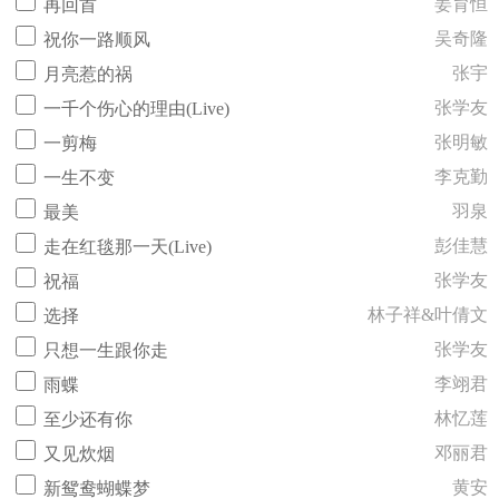
姜育恒
再回首
吴奇隆
祝你一路顺风
张宇
月亮惹的祸
张学友
一千个伤心的理由(Live)
张明敏
一剪梅
李克勤
一生不变
羽泉
最美
彭佳慧
走在红毯那一天(Live)
张学友
祝福
林子祥&叶倩文
选择
张学友
只想一生跟你走
李翊君
雨蝶
林忆莲
至少还有你
邓丽君
又见炊烟
黄安
新鸳鸯蝴蝶梦