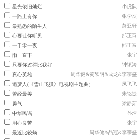
小虎队
星光依旧灿烂
张学友
一路上有你
萧亚轩
最熟悉的陌生人
邰正宵
心要让你听见
邰正宵
一千零一夜
张宇
雨一直下
钟镇涛
只要你过得比我好
周华健&黄耀明&成龙&李宗盛
真心英雄
凤飞飞
追梦人(《雪山飞狐》电视剧主题曲)
朱铭捷
曾经最美
梁静茹
勇气
孙浩
中华民谣
张宇
用心良苦
周华健&品冠&李宗盛
最近比较烦