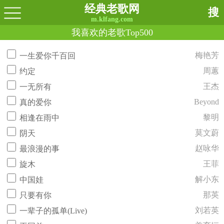
经典老歌网
搜
m.klfang.com
我喜欢的老歌Top500
梅艳芳
一生爱你千百回
周蕙
约定
王杰
一无所有
Beyond
真的爱你
黎明
相逢在雨中
莫文蔚
阴天
赵咏华
最浪漫的事
王菲
旋木
解小东
中国娃
那英
只要有你
刘若英
一辈子的孤单(Live)