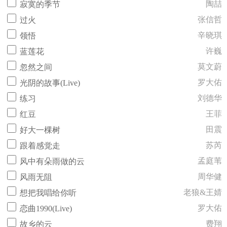
陶喆
寂寞的季节
张信哲
过火
辛晓琪
领悟
许巍
蓝莲花
莫文蔚
忽然之间
罗大佑
光阴的故事(Live)
刘德华
练习
王菲
红豆
田震
好大一棵树
苏芮
跟着感觉走
孟庭苇
风中有朵雨做的云
周华健
风雨无阻
老狼&王婧
想把我唱给你听
罗大佑
恋曲1990(Live)
费翔
故乡的云