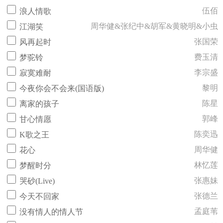
伍佰
浪人情歌
周华健&张纪中&胡军&黄晓明&小虫
江湖笑
张国荣
风再起时
费玉清
梦驼铃
李宗盛
寂寞难耐
黎明
今夜你会不会来(国语版)
陈星
离家的孩子
郭峰
甘心情愿
陈奕迅
K歌之王
周华健
花心
林忆莲
梦醒时分
张惠妹
哭砂(Live)
张德兰
今天不回家
孟庭苇
没有情人的情人节