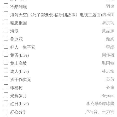
羽泉
冷酷到底
信乐团
海阔天空(《死了都要爱-信乐团故事》电视主题曲)
屠洪纲
精忠报国
黄品源
海浪
甄妮
鲁冰花
李娜
好人一生平安
周传雄
黄昏(Live)
毛阿敏
黄土高坡
林志炫
离人(Live)
苏芮
酒干倘卖无
齐豫
橄榄树
Beyond
光辉岁月
李克勤&谭咏麟
红日(Live)
卢巧音、王力宏
好心分手