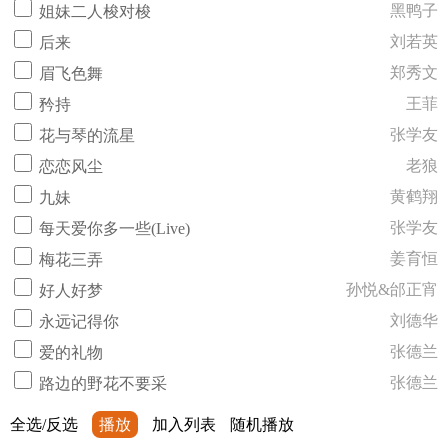
黑鸭子
姐妹二人梭对梭
刘若英
后来
郑秀文
眉飞色舞
王菲
矜持
张学友
花与琴的流星
老狼
恋恋风尘
黄鹤翔
九妹
张学友
每天爱你多一些(Live)
姜育恒
梅花三弄
孙悦&邰正宵
好人好梦
刘德华
永远记得你
张德兰
爱的礼物
张德兰
路边的野花不要采
全选/反选
播放
加入列表
随机播放