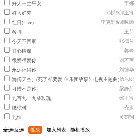
李娜
好人一生平安
孙悦&邰正宵
好人好梦
李克勤&谭咏麟
红日(Live)
王菲
矜持
张德兰
今天不回家
郭峰
甘心情愿
刘若英
很爱很爱你
刘德华
永远记得你
信乐团
海阔天空(《死了都要爱-信乐团故事》电视主题曲)
梁静茹
可惜不是你
邰正宵
九百九十九朵玫瑰
齐豫
橄榄树
黄鹤翔
九妹
全选/反选
播放
加入列表
随机播放