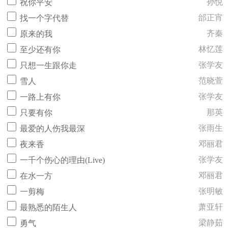
孙悦
祝你平安
邰正宵
找一个字代替
齐秦
原来的我
林忆莲
至少还有你
张学友
只想一生跟你走
范晓萱
雪人
张学友
一路上有你
那英
只要有你
张雨生
最爱的人伤我最深
邓丽君
夜来香
张学友
一千个伤心的理由(Live)
邓丽君
在水一方
张明敏
一剪梅
萧亚轩
最熟悉的陌生人
梁静茹
勇气