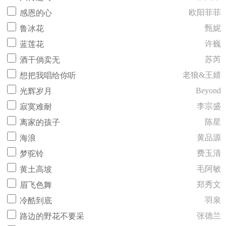
欧阳菲菲
感恩的心
甄妮
鲁冰花
许巍
蓝莲花
苏芮
酒干倘卖无
老狼&王婧
想把我唱给你听
Beyond
光辉岁月
李宗盛
寂寞难耐
陈星
离家的孩子
黄品源
海浪
费玉清
梦驼铃
毛阿敏
黄土高坡
郑秀文
眉飞色舞
羽泉
冷酷到底
张德兰
路边的野花不要采