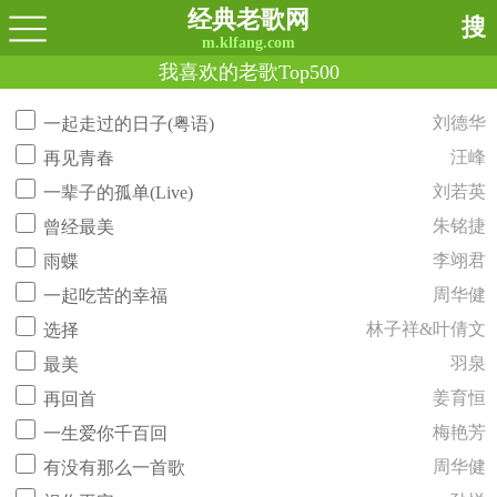
经典老歌网
搜
m.klfang.com
我喜欢的老歌Top500
刘德华
一起走过的日子(粤语)
汪峰
再见青春
刘若英
一辈子的孤单(Live)
朱铭捷
曾经最美
李翊君
雨蝶
周华健
一起吃苦的幸福
林子祥&叶倩文
选择
羽泉
最美
姜育恒
再回首
梅艳芳
一生爱你千百回
周华健
有没有那么一首歌