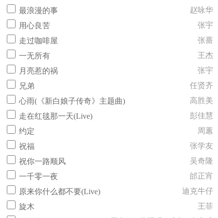
赵咏华
最浪漫的事
张宇
用心良苦
张蔷
走过咖啡屋
王杰
一无所有
张宇
月亮惹的祸
任贤齐
兄弟
高胜美
心雨(《新白娘子传奇》主题曲)
彭佳慧
走在红毯那一天(Live)
周蕙
约定
张学友
祝福
吴奇隆
祝你一路顺风
邰正宵
一千零一夜
迪克牛仔
原来你什么都不要(Live)
王菲
旋木