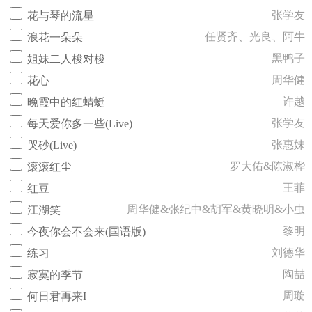
张学友
花与琴的流星
任贤齐、光良、阿牛
浪花一朵朵
黑鸭子
姐妹二人梭对梭
周华健
花心
许越
晚霞中的红蜻蜓
张学友
每天爱你多一些(Live)
张惠妹
哭砂(Live)
罗大佑&陈淑桦
滚滚红尘
王菲
红豆
周华健&张纪中&胡军&黄晓明&小虫
江湖笑
黎明
今夜你会不会来(国语版)
刘德华
练习
陶喆
寂寞的季节
周璇
何日君再来I