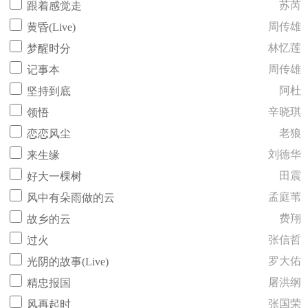
苏芮
跟着感觉走
周传雄
黄昏(Live)
林忆莲
梦醒时分
周传雄
记事本
阿杜
坚持到底
辛晓琪
领悟
老狼
恋恋风尘
刘德华
来生缘
田震
好大一棵树
孟庭苇
风中有朵雨做的云
费翔
故乡的云
张信哲
过火
罗大佑
光阴的故事(Live)
屠洪纲
精忠报国
张国荣
风再起时