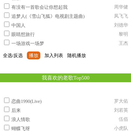
周华健
有没有一首歌会让你想起我
凤飞飞
追梦人(《雪山飞狐》电视剧主题曲)
刘德华
中国人
黎明
眼睛想旅行
王杰
一场游戏一场梦
全选/反选
播放
加入列表
随机播放
我喜欢的老歌Top500
罗大佑
恋曲1990(Live)
刘若英
后来
伍佰
浪人情歌
小虎队
蝴蝶飞呀