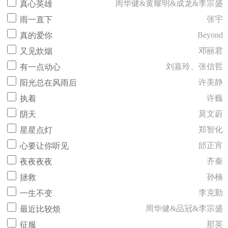
周华健&黄耀明&成龙&李宗盛
真心英雄
张宇
雨一直下
Beyond
真的爱你
邓丽君
又见炊烟
刘嘉玲、张信哲
有一点动心
许美静
阳光总在风雨后
许巍
执着
莫文蔚
阴天
郑智化
星星点灯
邰正宵
心要让你听见
齐秦
夜夜夜夜
孙楠
拯救
李克勤
一生不变
周华健&品冠&李宗盛
最近比较烦
那英
征服