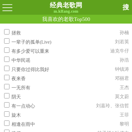
经典老歌网
搜
m.klfang.com
我喜欢的老歌Top500
孙楠
拯救
刘若英
一辈子的孤单(Live)
迪克牛仔
有多少爱可以重来
孙浩
中华民谣
钟镇涛
只要你过得比我好
邓丽君
夜来香
王杰
一无所有
莫文蔚
阴天
刘嘉玲、张信哲
有一点动心
王菲
旋木
黎明
相逢在雨中