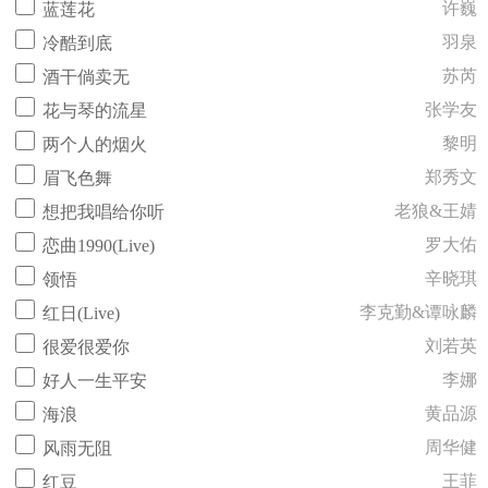
许巍
蓝莲花
羽泉
冷酷到底
苏芮
酒干倘卖无
张学友
花与琴的流星
黎明
两个人的烟火
郑秀文
眉飞色舞
老狼&王婧
想把我唱给你听
罗大佑
恋曲1990(Live)
辛晓琪
领悟
李克勤&谭咏麟
红日(Live)
刘若英
很爱很爱你
李娜
好人一生平安
黄品源
海浪
周华健
风雨无阻
王菲
红豆