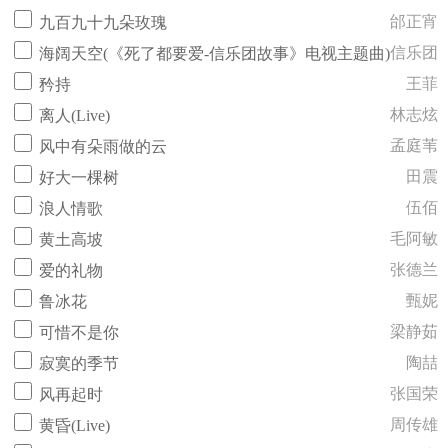
邰正宵
九百九十九朵玫瑰
信乐团
海阔天空(《死了都要爱-信乐团故事》电视主题曲)
王菲
矜持
林志炫
离人(Live)
孟庭苇
风中有朵雨做的云
田震
好大一棵树
伍佰
浪人情歌
毛阿敏
黄土高坡
张德兰
爱的礼物
甄妮
鲁冰花
梁静茹
可惜不是你
陶喆
寂寞的季节
张国荣
风再起时
周传雄
黄昏(Live)