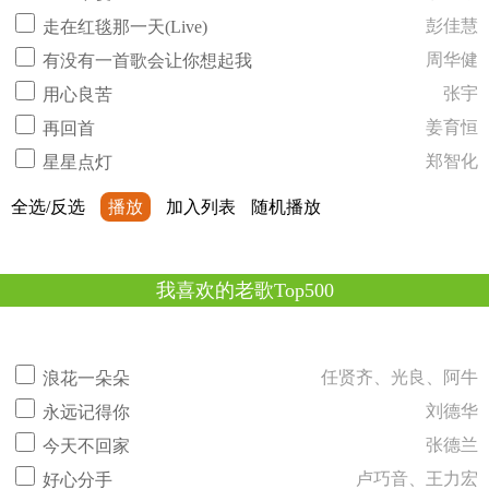
彭佳慧
走在红毯那一天(Live)
周华健
有没有一首歌会让你想起我
张宇
用心良苦
姜育恒
再回首
郑智化
星星点灯
全选/反选
播放
加入列表
随机播放
我喜欢的老歌Top500
任贤齐、光良、阿牛
浪花一朵朵
刘德华
永远记得你
张德兰
今天不回家
卢巧音、王力宏
好心分手