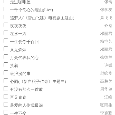
张蔷
走过咖啡屋
张学友
一千个伤心的理由(Live)
凤飞飞
追梦人(《雪山飞狐》电视剧主题曲)
齐秦
夜夜夜夜
邓丽君
在水一方
梅艳芳
一生爱你千百回
邓丽君
又见炊烟
张德兰
月亮代表我的心
许巍
执着
赵咏华
最浪漫的事
高胜美
心雨(《新白娘子传奇》主题曲)
周华健
有没有那么一首歌
汪峰
再见青春
张雨生
最爱的人伤我最深
李克勤
一生不变