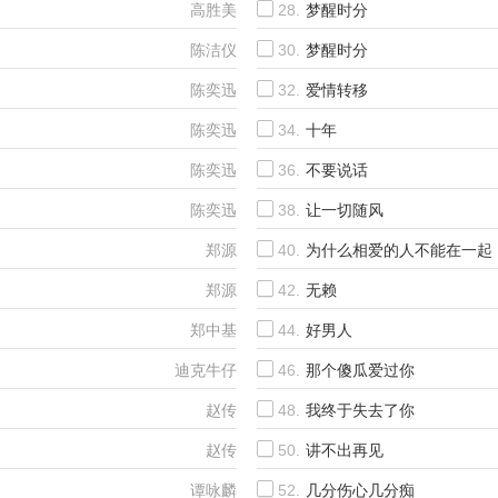
高胜美
28.
梦醒时分
陈洁仪
30.
梦醒时分
陈奕迅
32.
爱情转移
陈奕迅
34.
十年
陈奕迅
36.
不要说话
陈奕迅
38.
让一切随风
郑源
40.
为什么相爱的人不能在一起
郑源
42.
无赖
郑中基
44.
好男人
迪克牛仔
46.
那个傻瓜爱过你
赵传
48.
我终于失去了你
赵传
50.
讲不出再见
谭咏麟
52.
几分伤心几分痴