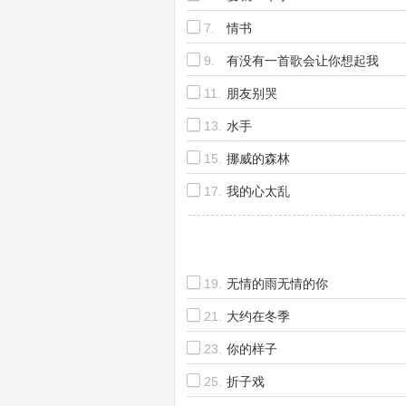
7.
情书
9.
有没有一首歌会让你想起我
11.
朋友别哭
13.
水手
15.
挪威的森林
17.
我的心太乱
19.
无情的雨无情的你
21.
大约在冬季
23.
你的样子
25.
折子戏