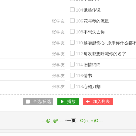
张学友、许慧欣
104.
饿狼传说
张学友、汤宝如
张学友
106.
花与琴的流星
张学友
108.
不想失去你
张学友
110.
越吻越伤心+原来你什么都
张学友
112.
每次都想呼喊你的名字
张学友
114.
旧情绵绵
张学友
116.
情书
张学友
118.
心如刀割
全选/反选
播放
加入列表
1页
---@_@!---
上一页
---O(∩_∩)O---