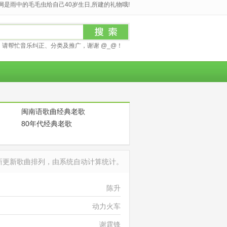
是雨中的毛毛虫给自己40岁生日,所建的礼物哦!
请帮忙音乐纠正、分类及推广，谢谢 @_@！
闽南语歌曲经典老歌
80年代经典老歌
最新更新歌曲排列，由系统自动计算统计。
陈升
动力火车
谢霆锋