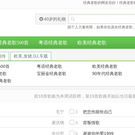
经典老歌的网友你好！经典老歌网
40岁的礼物
因个人力量有限，如果你也喜欢经典老歌。
经典老歌500首
粤语经典老歌
欧美经典老歌
相传
欧美,发烧,DJ,车载
00首
粤语经典老歌
欧美经典老歌
老歌
宝丽金经典老歌
90年代经典老歌
经典老歌
前18首歌曲为本周试听榜，第19首歌曲开始以当日
毛宁
2.
把悲伤留给自己
屠洪纲
4.
背叛情歌
张信哲
6.
谢谢你的爱1999