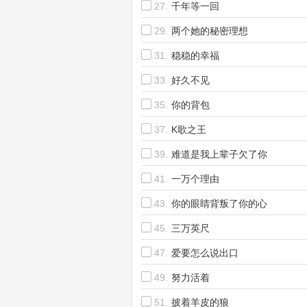
27.
千年等一回
29.
两个她的秘密理想
31.
稳稳的幸福
33.
好久不见
35.
你的背包
37.
K歌之王
39.
难道是我上辈子欠了你
41.
一万个理由
43.
你的眼睛背叛了你的心
45.
三万英尺
47.
爱要怎么说出口
49.
努力活着
51.
披着羊皮的狼