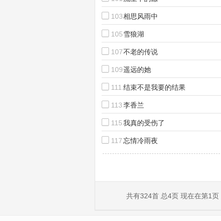
103.
相思风雨中
105.
雪狼湖
107.
不老的传说
109.
遥远的她
111.
结束不是我要的结果
113.
李香兰
115.
我真的受伤了
117.
忘情冷雨夜
共有324首 总4页 现在在第