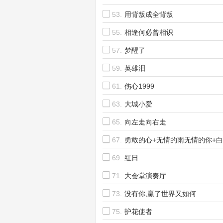
53.
用背叛成全背叛
55.
相逢何必曾相识
57.
梦醒了
59.
英雄泪
61.
伤心1999
63.
大城小爱
65.
向左走向右走
67.
勇敢的心+无情的雨无情的你+
以代表我的心
69.
红日
71.
大会堂演奏厅
73.
没有你,赢了世界又如何
75.
护花使者