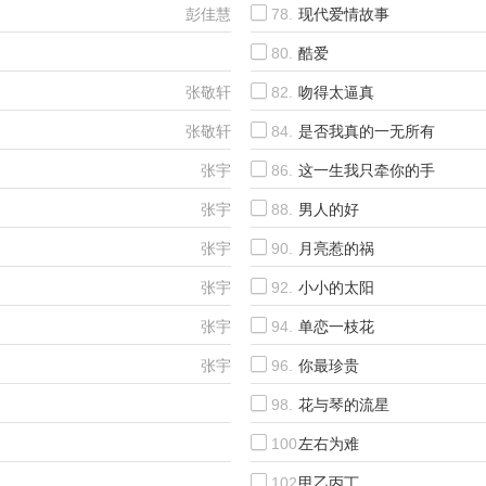
彭佳慧
78.
现代爱情故事
80.
酷爱
张敬轩、谢安琪
张敬轩
82.
吻得太逼真
张敬轩
84.
是否我真的一无所有
张宇
86.
这一生我只牵你的手
张宇
88.
男人的好
张宇
90.
月亮惹的祸
张宇
92.
小小的太阳
张宇
94.
单恋一枝花
张宇
96.
你最珍贵
98.
花与琴的流星
张学友、陈洁仪
100.
左右为难
张学友、陈嘉露
102.
甲乙丙丁