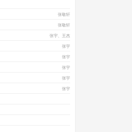
张智霖、许秋怡
张敬轩
张敬轩
张宇、王杰
张宇
张宇
张宇
张宇
张宇
张学友、高慧君
张学友、陈慧娴
张学友、郑中基