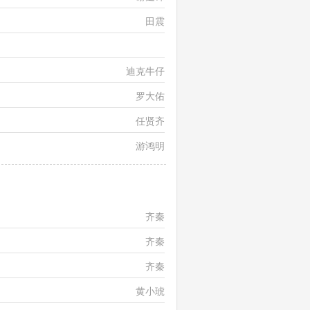
田震
卢巧音、王力宏
迪克牛仔
罗大佑
任贤齐
游鸿明
齐秦
齐秦
齐秦
黄小琥