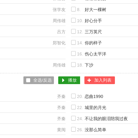
张学友
8.
好大一棵树
周传雄
10.
好心分手
吕方
12.
三万英尺
郑智化
14.
你的样子
16.
伤心太平洋
伍佰 And China Blue
周传雄
18.
下沙
全选/反选
播放
加入列表
齐秦
20.
恋曲1990
齐秦
22.
城里的月光
齐秦
24.
不让我的眼泪陪我过夜
黄阅
26.
没那么简单