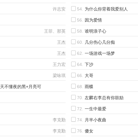
许志安
54.
为什么你背着我爱别人
56.
因为爱情
蒋志光、韦绮姗
王菲、那英
58.
谁明浪子心
王杰
60.
几分伤心几分痴
王杰
62.
一场游戏一场梦
王力宏
64.
下沙
梁咏琪
66.
大哥
白天不懂夜的黑+月亮可
68.
雨蝶
杨坤、汪峰、那英、齐秦
70.
左麟右李总有你鼓励
李克勤、谭咏麟
72.
一生中最爱
李克勤、谭咏麟
李克勤
74.
月半小夜曲
李克勤
76.
傻女