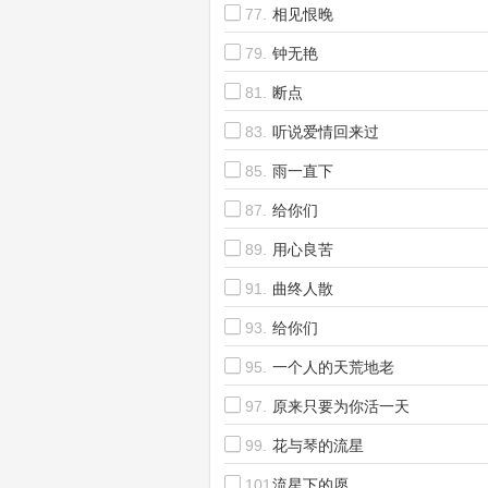
77.
相见恨晚
79.
钟无艳
81.
断点
83.
听说爱情回来过
85.
雨一直下
87.
给你们
89.
用心良苦
91.
曲终人散
93.
给你们
95.
一个人的天荒地老
97.
原来只要为你活一天
99.
花与琴的流星
101.
流星下的愿