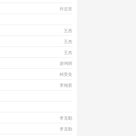
许志安
王菲、陈奕迅
王杰
王杰
王杰
游鸿明
柯受良
李翊君
李克勤、谭咏麟
李克勤、谭咏麟
李克勤
李克勤