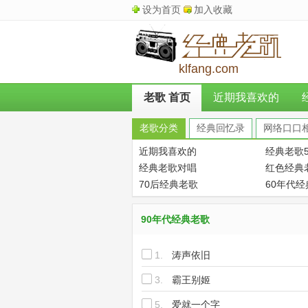
设为首页
加入收藏
klfang.com
老歌 首页
近期我喜欢的
老歌分类
经典回忆录
网络口口
近期我喜欢的
经典老歌5
经典老歌对唱
红色经典
70后经典老歌
60年代
90年代经典老歌
1.
涛声依旧
3.
霸王别姬
5.
爱就一个字