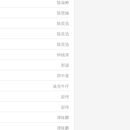
陈淑桦
陈慧娴
陈奕迅
陈奕迅
陈奕迅
钟镇涛
郑源
郑中基
迪克牛仔
赵传
赵传
谭咏麟
谭咏麟