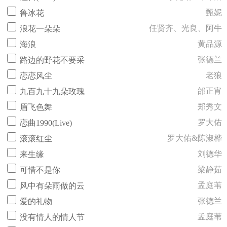
甄妮
鲁冰花
任贤齐、光良、阿牛
浪花一朵朵
黄品源
海浪
张德兰
路边的野花不要采
老狼
恋恋风尘
邰正宵
九百九十九朵玫瑰
郑秀文
眉飞色舞
罗大佑
恋曲1990(Live)
罗大佑&陈淑桦
滚滚红尘
刘德华
来生缘
梁静茹
可惜不是你
孟庭苇
风中有朵雨做的云
张德兰
爱的礼物
孟庭苇
没有情人的情人节