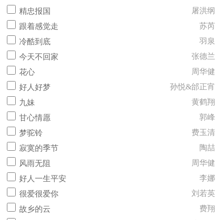
屠洪纲
精忠报国
苏芮
跟着感觉走
羽泉
冷酷到底
张德兰
今天不回家
周华健
花心
孙悦&邰正宵
好人好梦
黄鹤翔
九妹
郭峰
甘心情愿
费玉清
梦驼铃
陶喆
寂寞的季节
周华健
风雨无阻
李娜
好人一生平安
刘若英
很爱很爱你
费翔
故乡的云