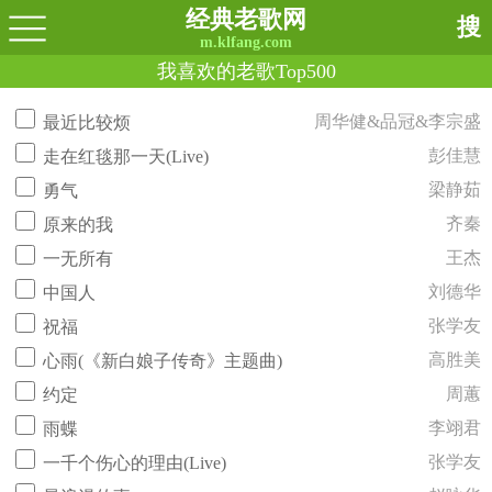
经典老歌网
搜
m.klfang.com
我喜欢的老歌Top500
周华健&品冠&李宗盛
最近比较烦
彭佳慧
走在红毯那一天(Live)
梁静茹
勇气
齐秦
原来的我
王杰
一无所有
刘德华
中国人
张学友
祝福
高胜美
心雨(《新白娘子传奇》主题曲)
周蕙
约定
李翊君
雨蝶
张学友
一千个伤心的理由(Live)