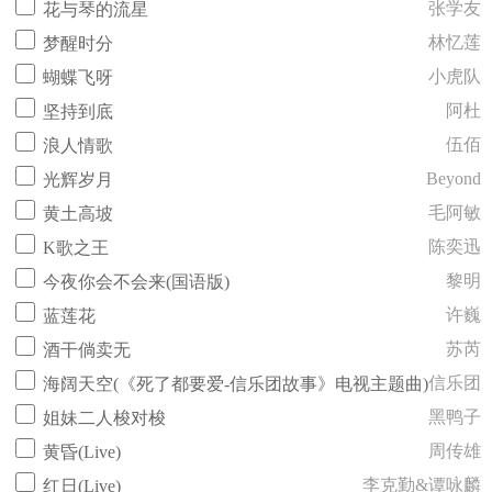
张学友
花与琴的流星
林忆莲
梦醒时分
小虎队
蝴蝶飞呀
阿杜
坚持到底
伍佰
浪人情歌
Beyond
光辉岁月
毛阿敏
黄土高坡
陈奕迅
K歌之王
黎明
今夜你会不会来(国语版)
许巍
蓝莲花
苏芮
酒干倘卖无
信乐团
海阔天空(《死了都要爱-信乐团故事》电视主题曲)
黑鸭子
姐妹二人梭对梭
周传雄
黄昏(Live)
李克勤&谭咏麟
红日(Live)