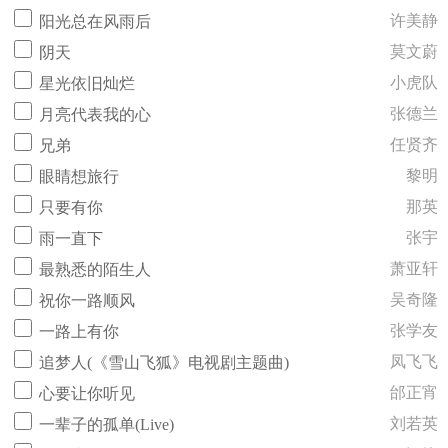
许美静
阳光总在风雨后
莫文蔚
阴天
小虎队
星光依旧灿烂
张德兰
月亮代表我的心
任贤齐
兄弟
黎明
眼睛想旅行
那英
只要有你
张宇
雨一直下
萧亚轩
最熟悉的陌生人
吴奇隆
祝你一路顺风
张学友
一路上有你
凤飞飞
追梦人(《雪山飞狐》电视剧主题曲)
邰正宵
心要让你听见
刘若英
一辈子的孤单(Live)