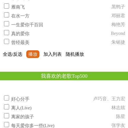
黑鸭子
雁南飞
邓丽君
在水一方
梅艳芳
一生爱你千百回
Beyond
真的爱你
朱铭捷
曾经最美
全选/反选
播放
加入列表
随机播放
我喜欢的老歌Top500
卢巧音、王力宏
好心分手
林志炫
离人(Live)
陈星
离家的孩子
张学友
每天爱你多一些(Live)