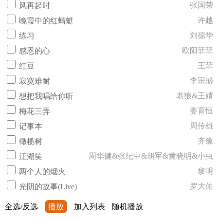
张国荣
风再起时
许越
晚霞中的红蜻蜓
刘德华
练习
欧阳菲菲
感恩的心
王菲
红豆
李宗盛
寂寞难耐
老狼&王婧
想把我唱给你听
姜育恒
梅花三弄
周传雄
记事本
齐豫
橄榄树
周华健&张纪中&胡军&黄晓明&小虫
江湖笑
黎明
两个人的烟火
罗大佑
光阴的故事(Live)
全选/反选
播放
加入列表
随机播放