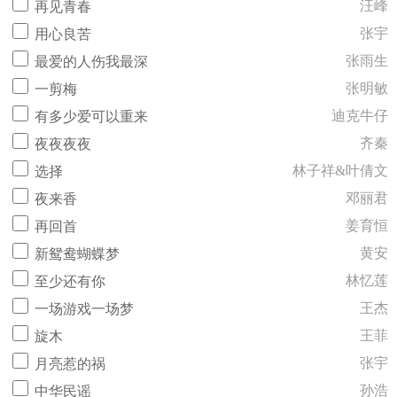
汪峰
再见青春
张宇
用心良苦
张雨生
最爱的人伤我最深
张明敏
一剪梅
迪克牛仔
有多少爱可以重来
齐秦
夜夜夜夜
林子祥&叶倩文
选择
邓丽君
夜来香
姜育恒
再回首
黄安
新鸳鸯蝴蝶梦
林忆莲
至少还有你
王杰
一场游戏一场梦
王菲
旋木
张宇
月亮惹的祸
孙浩
中华民谣