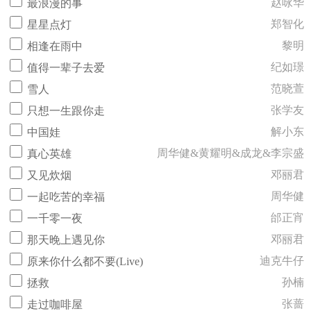
赵咏华
最浪漫的事
郑智化
星星点灯
黎明
相逢在雨中
纪如璟
值得一辈子去爱
范晓萱
雪人
张学友
只想一生跟你走
解小东
中国娃
周华健&黄耀明&成龙&李宗盛
真心英雄
邓丽君
又见炊烟
周华健
一起吃苦的幸福
邰正宵
一千零一夜
邓丽君
那天晚上遇见你
迪克牛仔
原来你什么都不要(Live)
孙楠
拯救
张蔷
走过咖啡屋