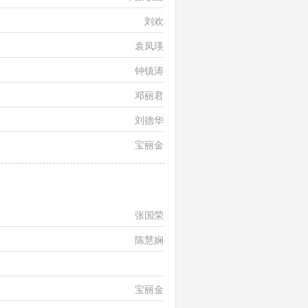
刘欢
袁凤瑛
钟镇涛
邓丽君
刘德华
宝丽金
张国荣
陈慧娴
黄凯芹、梁雁翎
宝丽金