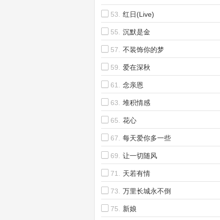
(Live)
53.
红日(Live)
55.
沉默是金
57.
不装饰你的梦
59.
爱在深秋
61.
念亲恩
63.
堆积情感
65.
花心
67.
每天爱你多一些
69.
让一切随风
71.
天若有情
73.
万里长城永不倒
75.
新娘