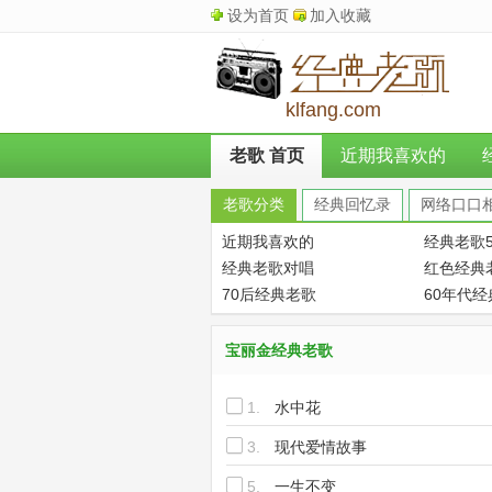
设为首页
加入收藏
klfang.com
老歌 首页
近期我喜欢的
老歌分类
经典回忆录
网络口口
近期我喜欢的
经典老歌5
经典老歌对唱
红色经典
70后经典老歌
60年代
宝丽金经典老歌
1.
水中花
3.
现代爱情故事
5.
一生不变