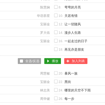
陈慧娴
8.
弯弯的月亮
华语群星
10.
天若有情
宝丽金
12.
让一切随风
罗大佑
14.
漫步人生路
宝丽金
16.
一起走过的日子
18.
再见亦是朋友
李克勤&谭咏麟
全选/反选
播放
加入列表
周慧敏
20.
暴风一族
宝丽金
22.
黑街
林志美
24.
哪里的天空不下雨
周华健
26.
每一步