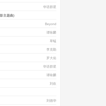
华语群星
影主题曲)
黄霑&罗大佑&徐克
Beyond
谭咏麟
草蜢
李克勤
罗大佑
华语群星
谭咏麟
刘欢
张智霖&许秋怡
刘德华