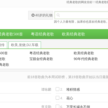
经典老歌的网友你好！经典老歌网
40岁的礼物
因个人力量有限，如果你也喜欢经典老歌。
经典老歌500首
粤语经典老歌
欧美经典老歌
相传
欧美,发烧,DJ,车载
00首
粤语经典老歌
欧美经典老歌
老歌
宝丽金经典老歌
90年代经典老歌
经典老歌
前18首歌曲为本周试听榜，第19首歌曲开始以当日
谭咏麟
2.
堆积情感
4.
花心
张智霖&许秋怡
李克勤
6.
万里长城永不倒