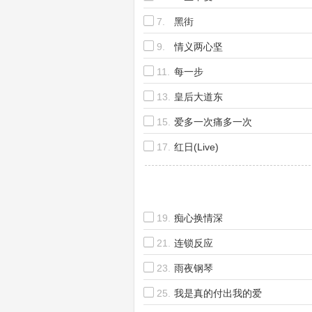
7.
黑街
9.
情义两心坚
11.
每一步
13.
皇后大道东
15.
爱多一次痛多一次
17.
红日(Live)
19.
痴心换情深
21.
连锁反应
23.
雨夜钢琴
25.
我是真的付出我的爱