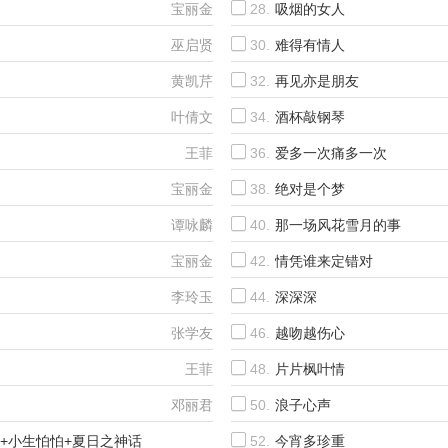
宝丽金
28.
吸烟的女人
巫启贤
30.
难得有情人
黄凯芹
32.
再见亦是朋友
叶倩文
34.
酒杯敲钢琴
王菲
36.
爱多一次痛多一次
宝丽金
38.
绝对是个梦
谭咏麟
40.
那一场风花雪月的事
宝丽金
42.
情凭谁来定错对
李玲玉
44.
深深深
张学友
46.
越吻越伤心
王菲
48.
片片枫叶情
邓丽君
50.
浪子心声
+小生怕怕+夏日之神话
52.
今宵多珍重