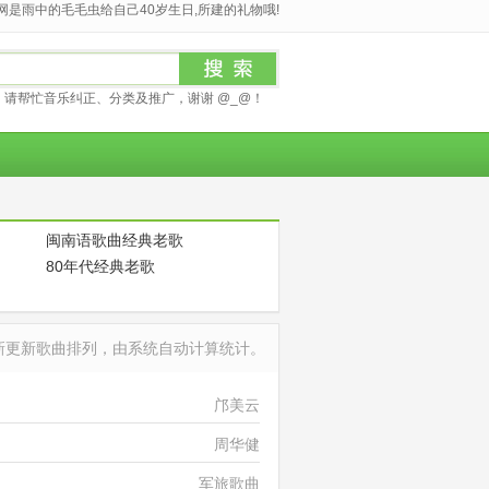
是雨中的毛毛虫给自己40岁生日,所建的礼物哦!
请帮忙音乐纠正、分类及推广，谢谢 @_@！
闽南语歌曲经典老歌
80年代经典老歌
最新更新歌曲排列，由系统自动计算统计。
邝美云
周华健
军旅歌曲