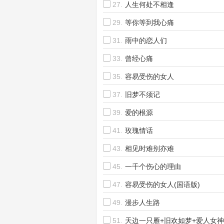
27.
人生何处不相逢
29.
等你等到我心痛
31.
雨中的恋人们
33.
曾经心痛
35.
容易受伤的女人
37.
旧梦不须记
39.
爱的根源
41.
玫瑰情话
43.
相见时难别亦难
45.
一千个伤心的理由
47.
容易受伤的女人(国语版)
49.
漫步人生路
51.
天边一只雁+旧欢如梦+爱人女神