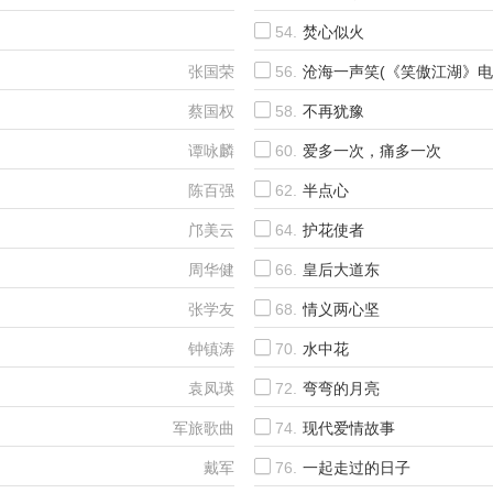
李克勤&谭咏麟
54.
焚心似火
李克勤&谭咏麟
张国荣
56.
沧海一声笑(《笑傲江湖》电
蔡国权
58.
不再犹豫
谭咏麟
60.
爱多一次，痛多一次
陈百强
62.
半点心
邝美云
64.
护花使者
周华健
66.
皇后大道东
张学友
68.
情义两心坚
钟镇涛
70.
水中花
袁凤瑛
72.
弯弯的月亮
军旅歌曲
74.
现代爱情故事
戴军
76.
一起走过的日子