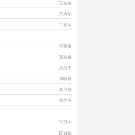
宝丽金
关淑怡
宝丽金
郑敬基、黄宝欣
宝丽金
宝丽金
周治平
谭咏麟
李克勤
张学友
许秋怡&张智霖
许冠杰
陈百强