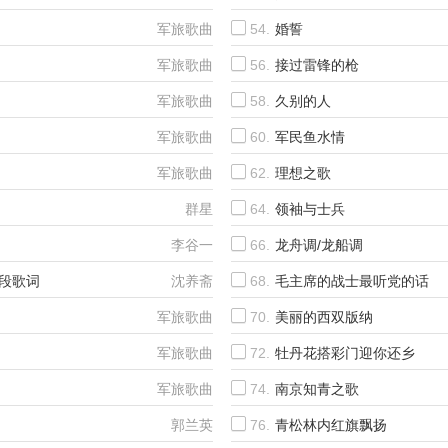
军旅歌曲
54.
婚誓
军旅歌曲
56.
接过雷锋的枪
军旅歌曲
58.
久别的人
军旅歌曲
60.
军民鱼水情
军旅歌曲
62.
理想之歌
群星
64.
领袖与士兵
李谷一
66.
龙舟调/龙船调
段歌词
沈养斋
68.
毛主席的战士最听党的话
军旅歌曲
70.
美丽的西双版纳
军旅歌曲
72.
牡丹花搭彩门迎你还乡
军旅歌曲
74.
南京知青之歌
郭兰英
76.
青松林内红旗飘扬