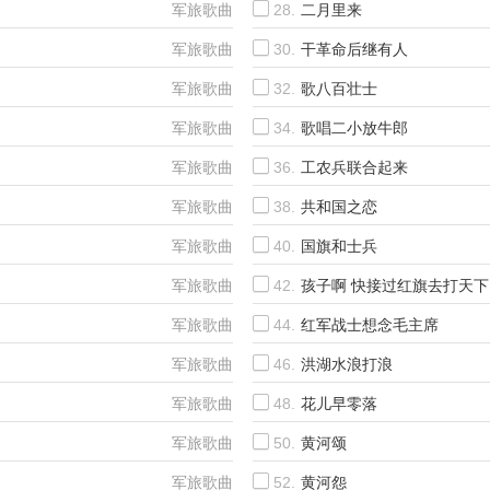
军旅歌曲
28.
二月里来
军旅歌曲
30.
干革命后继有人
军旅歌曲
32.
歌八百壮士
军旅歌曲
34.
歌唱二小放牛郎
军旅歌曲
36.
工农兵联合起来
军旅歌曲
38.
共和国之恋
军旅歌曲
40.
国旗和士兵
军旅歌曲
42.
孩子啊 快接过红旗去打天下
军旅歌曲
44.
红军战士想念毛主席
军旅歌曲
46.
洪湖水浪打浪
军旅歌曲
48.
花儿早零落
军旅歌曲
50.
黄河颂
军旅歌曲
52.
黄河怨