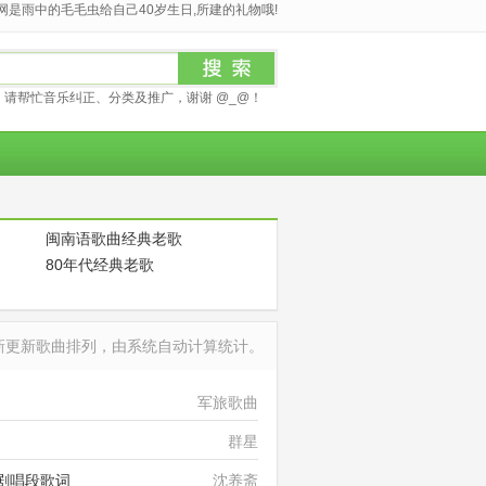
是雨中的毛毛虫给自己40岁生日,所建的礼物哦!
请帮忙音乐纠正、分类及推广，谢谢 @_@！
闽南语歌曲经典老歌
80年代经典老歌
最新更新歌曲排列，由系统自动计算统计。
军旅歌曲
群星
剧唱段歌词
沈养斋