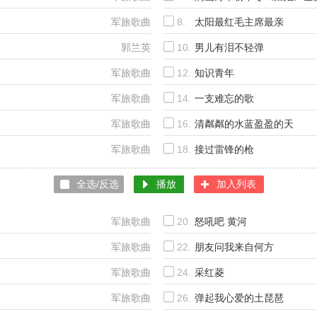
军旅歌曲
8.
太阳最红毛主席最亲
郭兰英
10.
男儿有泪不轻弹
军旅歌曲
12.
知识青年
军旅歌曲
14.
一支难忘的歌
军旅歌曲
16.
清粼粼的水蓝盈盈的天
军旅歌曲
18.
接过雷锋的枪
全选/反选
播放
加入列表
军旅歌曲
20.
怒吼吧 黄河
军旅歌曲
22.
朋友问我来自何方
军旅歌曲
24.
采红菱
军旅歌曲
26.
弹起我心爱的土琵琶