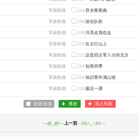
军旅歌曲
104.
异乡寒夜曲
军旅歌曲
106.
游击队歌
军旅歌曲
108.
月亮走我也走
军旅歌曲
110.
在太行山上
军旅歌曲
112.
这是四点零八分的北京
军旅歌曲
114.
知青四季
军旅歌曲
116.
知识青年满山坡
军旅歌曲
118.
最后一课
全选/反选
播放
加入列表
1页
---@_@!---
上一页
---O(∩_∩)O---