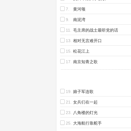
7.
黄河颂
9.
南泥湾
11.
毛主席的战士最听党的话
13.
相对无言难开口
15.
松花江上
17.
南京知青之歌
19.
娘子军连歌
21.
女兵们在一起
23.
八角楼的灯光
25.
大海航行靠舵手