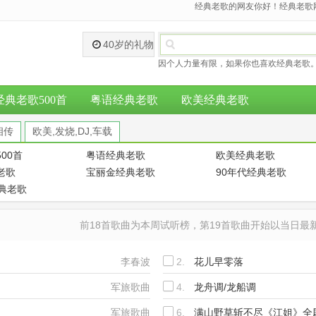
经典老歌的网友你好！经典老歌网
40岁的礼物
因个人力量有限，如果你也喜欢经典老歌。
经典老歌500首
粤语经典老歌
欧美经典老歌
相传
欧美,发烧,DJ,车载
00首
粤语经典老歌
欧美经典老歌
老歌
宝丽金经典老歌
90年代经典老歌
经典老歌
前18首歌曲为本周试听榜，第19首歌曲开始以当日
李春波
2.
花儿早零落
军旅歌曲
4.
龙舟调/龙船调
军旅歌曲
6.
满山野草斩不尽《江姐》全