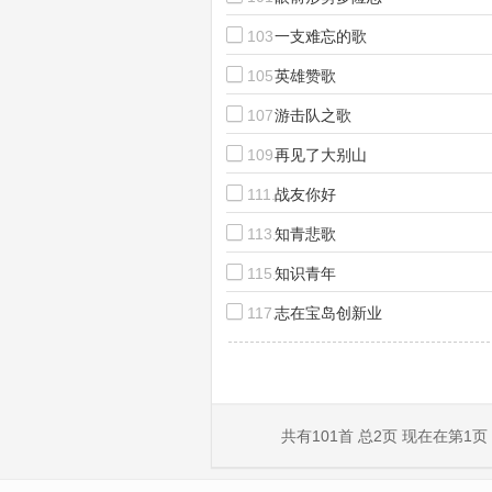
103.
一支难忘的歌
105.
英雄赞歌
107.
游击队之歌
109.
再见了大别山
111.
战友你好
113.
知青悲歌
115.
知识青年
117.
志在宝岛创新业
共有101首 总2页 现在在第