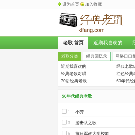
设为首页
加入收藏
klfang.com
老歌 首页
近期我喜欢的
老歌分类
经典回忆录
网络口口
近期我喜欢的
经典老歌5
经典老歌对唱
红色经典
70后经典老歌
60年代
50年代经典老歌
1.
小芳
3.
游击队之歌
5.
抗日军政大学校歌