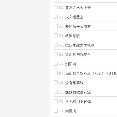
53.
黄河之水天上来
55.
火车慢些走
57.
井冈新松长成材
59.
救国军歌
61.
抗日军政大学校歌
63.
梁山伯与祝英台
65.
浏阳河
67.
满山野草斩不尽《江姐》全剧唱
69.
没有车票钱
71.
妹妹找歌泪花流
73.
男儿有泪不轻弹
75.
南泥湾