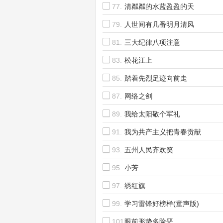
77.
清粼粼的水蓝盈盈的天
79.
人世间有几番明月清风
81.
三大纪律八项注意
83.
松花江上
85.
踏着先烈足迹向前走
87.
网络之剑
89.
我给太阳敬个军礼
91.
我为共产主义把青春贡献
93.
五州人民齐欢笑
95.
小芳
97.
绣红旗
99.
学习雷锋好榜样(童声版)
101.
眼前形势多险恶