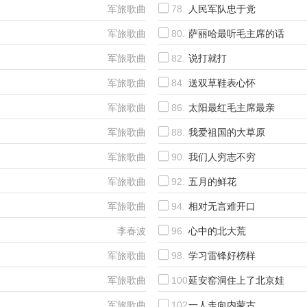
军旅歌曲
78.
人民军队忠于党
军旅歌曲
80.
萨丽哈最听毛主席的话
军旅歌曲
82.
说打就打
军旅歌曲
84.
送双草鞋表心怀
军旅歌曲
86.
太阳最红毛主席最亲
军旅歌曲
88.
我爱祖国的大草原
军旅歌曲
90.
我们人穷志不穷
军旅歌曲
92.
五月的鲜花
军旅歌曲
94.
相对无言难开口
李春波
96.
心中的北大荒
军旅歌曲
98.
学习雷锋好榜样
军旅歌曲
100.
延安窑洞住上了北京娃
军旅歌曲
102.
一人走向内蒙古