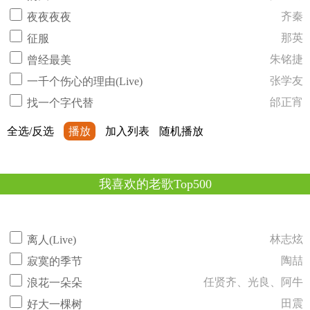
齐秦
夜夜夜夜
那英
征服
朱铭捷
曾经最美
张学友
一千个伤心的理由(Live)
邰正宵
找一个字代替
全选/反选
播放
加入列表
随机播放
我喜欢的老歌Top500
林志炫
离人(Live)
陶喆
寂寞的季节
任贤齐、光良、阿牛
浪花一朵朵
田震
好大一棵树