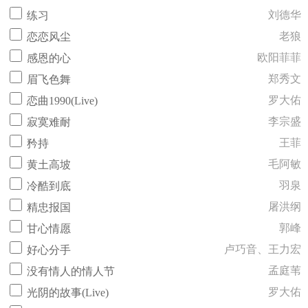
刘德华
练习
老狼
恋恋风尘
欧阳菲菲
感恩的心
郑秀文
眉飞色舞
罗大佑
恋曲1990(Live)
李宗盛
寂寞难耐
王菲
矜持
毛阿敏
黄土高坡
羽泉
冷酷到底
屠洪纲
精忠报国
郭峰
甘心情愿
卢巧音、王力宏
好心分手
孟庭苇
没有情人的情人节
罗大佑
光阴的故事(Live)