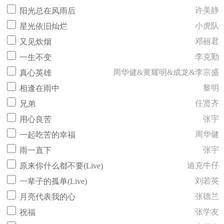
许美静
阳光总在风雨后
小虎队
星光依旧灿烂
邓丽君
又见炊烟
李克勤
一生不变
周华健&黄耀明&成龙&李宗盛
真心英雄
黎明
相逢在雨中
任贤齐
兄弟
张宇
用心良苦
周华健
一起吃苦的幸福
张宇
雨一直下
迪克牛仔
原来你什么都不要(Live)
刘若英
一辈子的孤单(Live)
张德兰
月亮代表我的心
张学友
祝福