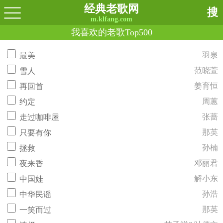
经典老歌网
搜
m.klfang.com
我喜欢的老歌Top500
羽泉
最美
范晓萱
雪人
姜育恒
再回首
周蕙
约定
张蔷
走过咖啡屋
那英
只要有你
孙楠
拯救
邓丽君
夜来香
解小东
中国娃
孙浩
中华民谣
那英
一笑而过