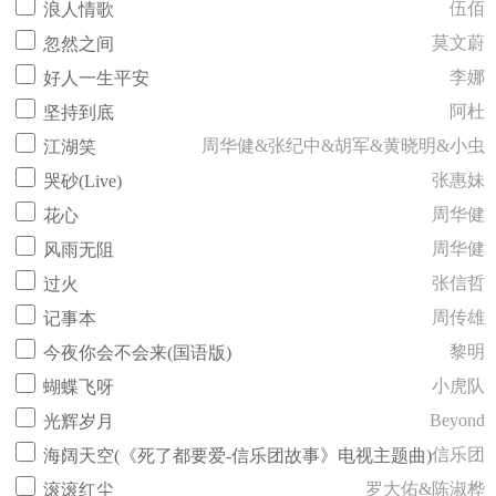
伍佰
浪人情歌
莫文蔚
忽然之间
李娜
好人一生平安
阿杜
坚持到底
周华健&张纪中&胡军&黄晓明&小虫
江湖笑
张惠妹
哭砂(Live)
周华健
花心
周华健
风雨无阻
张信哲
过火
周传雄
记事本
黎明
今夜你会不会来(国语版)
小虎队
蝴蝶飞呀
Beyond
光辉岁月
信乐团
海阔天空(《死了都要爱-信乐团故事》电视主题曲)
罗大佑&陈淑桦
滚滚红尘