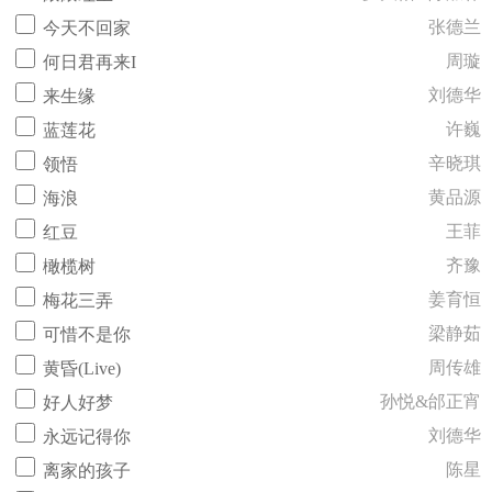
张德兰
今天不回家
周璇
何日君再来I
刘德华
来生缘
许巍
蓝莲花
辛晓琪
领悟
黄品源
海浪
王菲
红豆
齐豫
橄榄树
姜育恒
梅花三弄
梁静茹
可惜不是你
周传雄
黄昏(Live)
孙悦&邰正宵
好人好梦
刘德华
永远记得你
陈星
离家的孩子