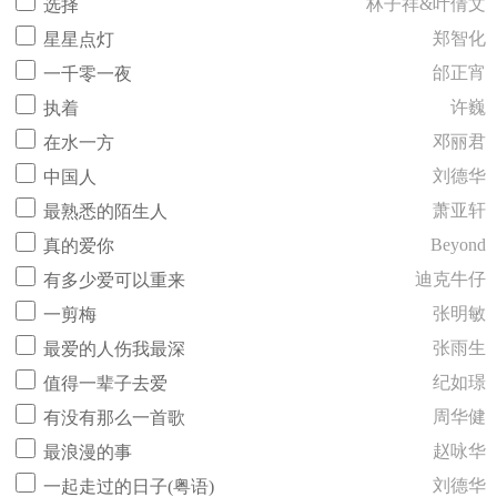
林子祥&叶倩文
选择
郑智化
星星点灯
邰正宵
一千零一夜
许巍
执着
邓丽君
在水一方
刘德华
中国人
萧亚轩
最熟悉的陌生人
Beyond
真的爱你
迪克牛仔
有多少爱可以重来
张明敏
一剪梅
张雨生
最爱的人伤我最深
纪如璟
值得一辈子去爱
周华健
有没有那么一首歌
赵咏华
最浪漫的事
刘德华
一起走过的日子(粤语)