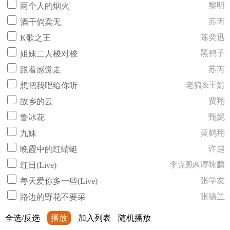
黎明
两个人的烟火
苏芮
酒干倘卖无
陈奕迅
K歌之王
黑鸭子
姐妹二人梭对梭
苏芮
跟着感觉走
老狼&王婧
想把我唱给你听
费翔
故乡的云
甄妮
鲁冰花
黄鹤翔
九妹
许越
晚霞中的红蜻蜓
李克勤&谭咏麟
红日(Live)
张学友
每天爱你多一些(Live)
张德兰
路边的野花不要采
全选/反选
播放
加入列表
随机播放