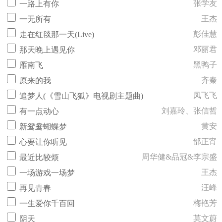
张学友
一路上有你
王杰
一无所有
彭佳慧
走在红毯那一天(Live)
邓丽君
那天晚上遇见你
黑鸭子
雁南飞
齐秦
原来的我
凤飞飞
追梦人(《雪山飞狐》电视剧主题曲)
刘嘉玲、张信哲
有一点动心
黄安
新鸳鸯蝴蝶梦
邰正宵
心要让你听见
周华健&品冠&李宗盛
最近比较烦
王杰
一场游戏一场梦
汪峰
再见青春
梅艳芳
一生爱你千百回
莫文蔚
阴天