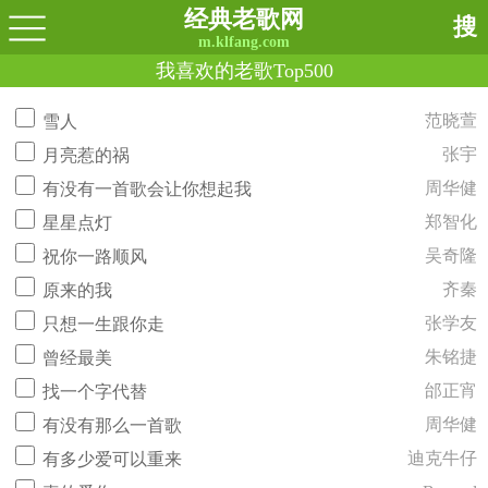
经典老歌网
搜
m.klfang.com
我喜欢的老歌Top500
范晓萱
雪人
张宇
月亮惹的祸
周华健
有没有一首歌会让你想起我
郑智化
星星点灯
吴奇隆
祝你一路顺风
齐秦
原来的我
张学友
只想一生跟你走
朱铭捷
曾经最美
邰正宵
找一个字代替
周华健
有没有那么一首歌
迪克牛仔
有多少爱可以重来