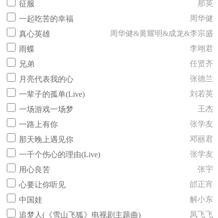
那英
征服
周华健
一起吃苦的幸福
周华健&黄耀明&成龙&李宗盛
真心英雄
李翊君
雨蝶
任贤齐
兄弟
张德兰
月亮代表我的心
刘若英
一辈子的孤单(Live)
王杰
一场游戏一场梦
张学友
一路上有你
邓丽君
那天晚上遇见你
张学友
一千个伤心的理由(Live)
张宇
用心良苦
邰正宵
心要让你听见
解小东
中国娃
凤飞飞
追梦人(《雪山飞狐》电视剧主题曲)