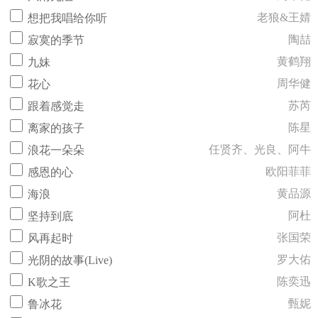
老狼&王婧
想把我唱给你听
陶喆
寂寞的季节
黄鹤翔
九妹
周华健
花心
苏芮
跟着感觉走
陈星
离家的孩子
任贤齐、光良、阿牛
浪花一朵朵
欧阳菲菲
感恩的心
黄品源
海浪
阿杜
坚持到底
张国荣
风再起时
罗大佑
光阴的故事(Live)
陈奕迅
K歌之王
甄妮
鲁冰花