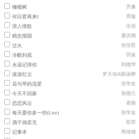
齐豫
橄榄树
周璇
何日君再来I
伍佰
浪人情歌
屠洪纲
精忠报国
张信哲
过火
羽泉
冷酷到底
刘德华
永远记得你
罗大佑&陈淑桦
滚滚红尘
张学友
花与琴的流星
张德兰
今天不回家
老狼
恋恋风尘
张学友
每天爱你多一些(Live)
苏芮
酒干倘卖无
周传雄
记事本