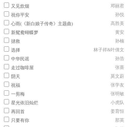
邓丽君
又见炊烟
孙悦
祝你平安
高胜美
心雨(《新白娘子传奇》主题曲)
黄安
新鸳鸯蝴蝶梦
孙楠
拯救
林子祥&叶倩文
选择
孙浩
中华民谣
张蔷
走过咖啡屋
莫文蔚
阴天
张学友
祝福
张明敏
一剪梅
小虎队
星光依旧灿烂
姜育恒
再回首
那英
只要有你