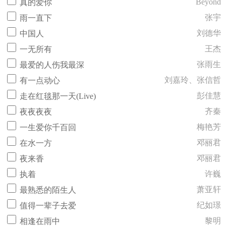
Beyond
真的爱你
张宇
雨一直下
刘德华
中国人
王杰
一无所有
张雨生
最爱的人伤我最深
刘嘉玲、张信哲
有一点动心
彭佳慧
走在红毯那一天(Live)
齐秦
夜夜夜夜
梅艳芳
一生爱你千百回
邓丽君
在水一方
邓丽君
夜来香
许巍
执着
萧亚轩
最熟悉的陌生人
纪如璟
值得一辈子去爱
黎明
相逢在雨中