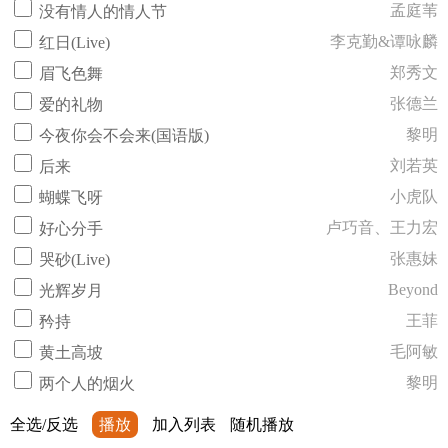
孟庭苇
没有情人的情人节
李克勤&谭咏麟
红日(Live)
郑秀文
眉飞色舞
张德兰
爱的礼物
黎明
今夜你会不会来(国语版)
刘若英
后来
小虎队
蝴蝶飞呀
卢巧音、王力宏
好心分手
张惠妹
哭砂(Live)
Beyond
光辉岁月
王菲
矜持
毛阿敏
黄土高坡
黎明
两个人的烟火
全选/反选
播放
加入列表
随机播放