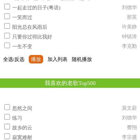
刘德华
一起走过的日子(粤语)
那英
一笑而过
许美静
阳光总在风雨后
钟镇涛
只要你过得比我好
李克勤
一生不变
全选/反选
播放
加入列表
随机播放
我喜欢的老歌Top500
莫文蔚
忽然之间
刘德华
练习
费翔
故乡的云
李宗盛
寂寞难耐