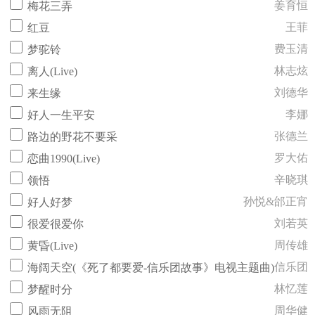
姜育恒
梅花三弄
王菲
红豆
费玉清
梦驼铃
林志炫
离人(Live)
刘德华
来生缘
李娜
好人一生平安
张德兰
路边的野花不要采
罗大佑
恋曲1990(Live)
辛晓琪
领悟
孙悦&邰正宵
好人好梦
刘若英
很爱很爱你
周传雄
黄昏(Live)
信乐团
海阔天空(《死了都要爱-信乐团故事》电视主题曲)
林忆莲
梦醒时分
周华健
风雨无阻