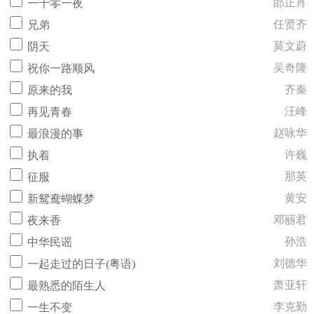
邰正宵
一千零一夜
任贤齐
兄弟
莫文蔚
阴天
吴奇隆
祝你一路顺风
齐秦
原来的我
汪峰
再见青春
赵咏华
最浪漫的事
许巍
执着
那英
征服
黄安
新鸳鸯蝴蝶梦
邓丽君
夜来香
孙浩
中华民谣
刘德华
一起走过的日子(粤语)
萧亚轩
最熟悉的陌生人
李克勤
一生不变