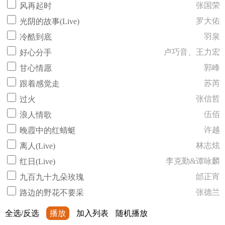
张国荣
风再起时
罗大佑
光阴的故事(Live)
羽泉
冷酷到底
卢巧音、王力宏
好心分手
郭峰
甘心情愿
苏芮
跟着感觉走
张信哲
过火
伍佰
浪人情歌
许越
晚霞中的红蜻蜓
林志炫
离人(Live)
李克勤&谭咏麟
红日(Live)
邰正宵
九百九十九朵玫瑰
张德兰
路边的野花不要采
全选/反选
播放
加入列表
随机播放