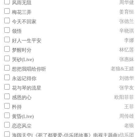
周华健
风雨无阻
姜育恒
梅花三弄
张德兰
今天不回家
辛晓琪
领悟
李娜
好人一生平安
林忆莲
梦醒时分
张惠妹
哭砂(Live)
老狼&王婧
想把我唱给你听
刘德华
永远记得你
张学友
花与琴的流星
欧阳菲菲
感恩的心
王菲
矜持
周传雄
黄昏(Live)
老狼
恋恋风尘
信乐团
海阔天空(《死了都要爱-信乐团故事》电视主题曲)