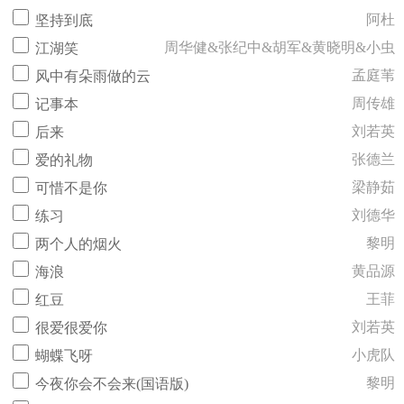
阿杜
坚持到底
周华健&张纪中&胡军&黄晓明&小虫
江湖笑
孟庭苇
风中有朵雨做的云
周传雄
记事本
刘若英
后来
张德兰
爱的礼物
梁静茹
可惜不是你
刘德华
练习
黎明
两个人的烟火
黄品源
海浪
王菲
红豆
刘若英
很爱很爱你
小虎队
蝴蝶飞呀
黎明
今夜你会不会来(国语版)