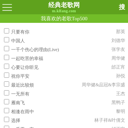
经典老歌网
搜
m.klfang.com
我喜欢的老歌Top500
那英
只要有你
刘德华
中国人
张学友
一千个伤心的理由(Live)
周华健
一起吃苦的幸福
邰正宵
心要让你听见
孙悦
祝你平安
周华健&品冠&李宗盛
最近比较烦
王杰
一无所有
黑鸭子
雁南飞
黎明
相逢在雨中
林子祥&叶倩文
选择