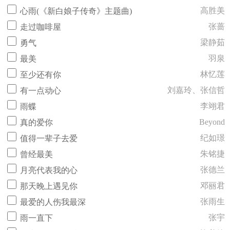
高胜美
心雨(《新白娘子传奇》主题曲)
张蔷
走过咖啡屋
梁静茹
勇气
羽泉
最美
林忆莲
至少还有你
刘嘉玲、张信哲
有一点动心
李翊君
雨蝶
Beyond
真的爱你
纪如璟
值得一辈子去爱
朱铭捷
曾经最美
张德兰
月亮代表我的心
邓丽君
那天晚上遇见你
张雨生
最爱的人伤我最深
张宇
雨一直下