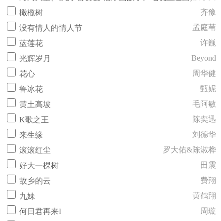
齐豫
橄榄树
孟庭苇
没有情人的情人节
许巍
蓝莲花
Beyond
光辉岁月
周华健
花心
甄妮
鲁冰花
毛阿敏
黄土高坡
陈奕迅
K歌之王
刘德华
来生缘
罗大佑&陈淑桦
滚滚红尘
田震
好大一棵树
费翔
故乡的云
黄鹤翔
九妹
周璇
何日君再来I