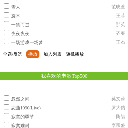
范晓萱
雪人
王菲
旋木
那英
一笑而过
齐秦
夜夜夜夜
王杰
一场游戏一场梦
全选/反选
播放
加入列表
随机播放
我喜欢的老歌Top500
莫文蔚
忽然之间
罗大佑
恋曲1990(Live)
陶喆
寂寞的季节
李宗盛
寂寞难耐