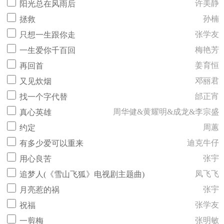
许美静
阳光总在风雨后
孙楠
拯救
张学友
只想一生跟你走
梅艳芳
一生爱你千百回
姜育恒
再回首
邓丽君
又见炊烟
邰正宵
找一个字代替
周华健&黄耀明&成龙&李宗盛
真心英雄
周蕙
约定
迪克牛仔
有多少爱可以重来
张宇
用心良苦
凤飞飞
追梦人(《雪山飞狐》电视剧主题曲)
张宇
月亮惹的祸
张学友
祝福
张明敏
一剪梅