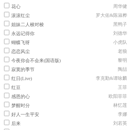
周华健
花心
罗大佑&陈淑桦
滚滚红尘
黑鸭子
姐妹二人梭对梭
刘德华
永远记得你
小虎队
蝴蝶飞呀
老狼
恋恋风尘
黎明
今夜你会不会来(国语版)
陶喆
寂寞的季节
李克勤&谭咏麟
红日(Live)
王菲
红豆
欧阳菲菲
感恩的心
林忆莲
梦醒时分
李娜
好人一生平安
刘若英
后来