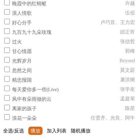
许越
晚霞中的红蜻蜓
伍佰
浪人情歌
卢巧音、王力宏
好心分手
邰正宵
九百九十九朵玫瑰
张信哲
过火
郭峰
甘心情愿
Beyond
光辉岁月
莫文蔚
忽然之间
屠洪纲
精忠报国
张学友
每天爱你多一些(Live)
孟庭苇
风中有朵雨做的云
陈星
离家的孩子
任贤齐、光良、阿牛
浪花一朵朵
全选/反选
播放
加入列表
随机播放