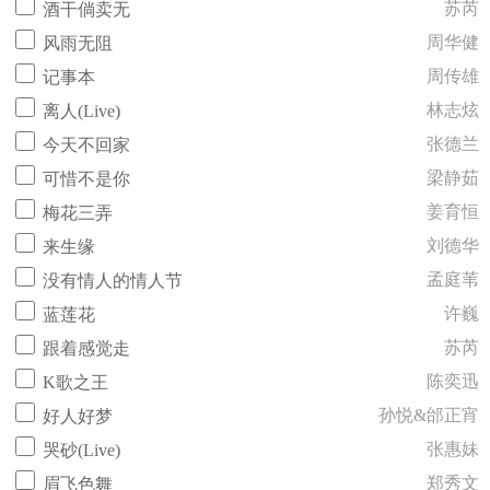
苏芮
酒干倘卖无
周华健
风雨无阻
周传雄
记事本
林志炫
离人(Live)
张德兰
今天不回家
梁静茹
可惜不是你
姜育恒
梅花三弄
刘德华
来生缘
孟庭苇
没有情人的情人节
许巍
蓝莲花
苏芮
跟着感觉走
陈奕迅
K歌之王
孙悦&邰正宵
好人好梦
张惠妹
哭砂(Live)
郑秀文
眉飞色舞