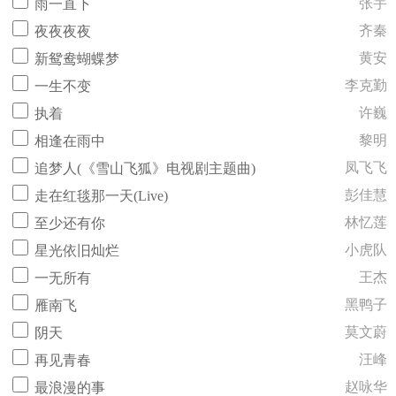
张宇
雨一直下
齐秦
夜夜夜夜
黄安
新鸳鸯蝴蝶梦
李克勤
一生不变
许巍
执着
黎明
相逢在雨中
凤飞飞
追梦人(《雪山飞狐》电视剧主题曲)
彭佳慧
走在红毯那一天(Live)
林忆莲
至少还有你
小虎队
星光依旧灿烂
王杰
一无所有
黑鸭子
雁南飞
莫文蔚
阴天
汪峰
再见青春
赵咏华
最浪漫的事