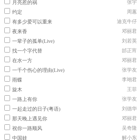
张宇
月亮惹的祸
周蕙
约定
迪克牛仔
有多少爱可以重来
邓丽君
夜来香
刘若英
一辈子的孤单(Live)
邰正宵
找一个字代替
邓丽君
在水一方
张学友
一千个伤心的理由(Live)
李翊君
雨蝶
王菲
旋木
张学友
一路上有你
刘德华
一起走过的日子(粤语)
邓丽君
那天晚上遇见你
吴奇隆
祝你一路顺风
解小东
中国娃