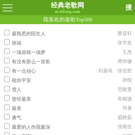
经典老歌网
搜
m.klfang.com
我喜欢的老歌Top500
萧亚轩
最熟悉的陌生人
张学友
祝福
王杰
一场游戏一场梦
周华健
有没有那么一首歌
刘嘉玲、张信哲
有一点动心
孙悦
祝你平安
范晓萱
雪人
朱铭捷
曾经最美
羽泉
最美
梁静茹
勇气
张雨生
最爱的人伤我最深