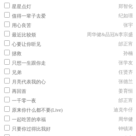
郑智化
星星点灯
纪如璟
值得一辈子去爱
张宇
用心良苦
周华健&品冠&李宗盛
最近比较烦
邰正宵
心要让你听见
孙楠
拯救
张学友
只想一生跟你走
任贤齐
兄弟
张德兰
月亮代表我的心
姜育恒
再回首
邰正宵
一千零一夜
迪克牛仔
原来你什么都不要(Live)
周华健
一起吃苦的幸福
钟镇涛
只要你过得比我好