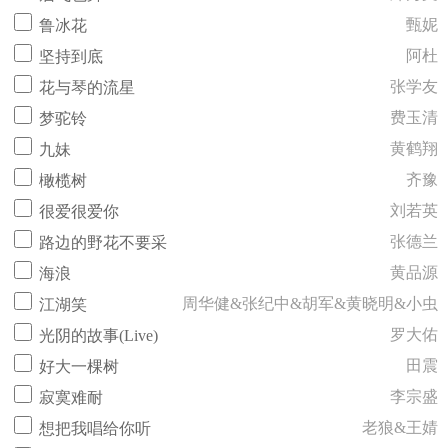
甄妮
鲁冰花
阿杜
坚持到底
张学友
花与琴的流星
费玉清
梦驼铃
黄鹤翔
九妹
齐豫
橄榄树
刘若英
很爱很爱你
张德兰
路边的野花不要采
黄品源
海浪
周华健&张纪中&胡军&黄晓明&小虫
江湖笑
罗大佑
光阴的故事(Live)
田震
好大一棵树
李宗盛
寂寞难耐
老狼&王婧
想把我唱给你听