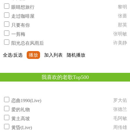
黎明
眼睛想旅行
张蔷
走过咖啡屋
那英
只要有你
张明敏
一剪梅
许美静
阳光总在风雨后
全选/反选
播放
加入列表
随机播放
我喜欢的老歌Top500
罗大佑
恋曲1990(Live)
张德兰
爱的礼物
毛阿敏
黄土高坡
周传雄
黄昏(Live)