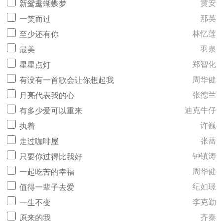
黄安
新鸳鸯蝴蝶梦
那英
一笑而过
林忆莲
至少还有你
羽泉
最美
郑智化
星星点灯
周华健
有没有一首歌会让你想起我
张德兰
月亮代表我的心
迪克牛仔
有多少爱可以重来
许巍
执着
张蔷
走过咖啡屋
钟镇涛
只要你过得比我好
周华健
一起吃苦的幸福
纪如璟
值得一辈子去爱
李克勤
一生不变
齐秦
原来的我