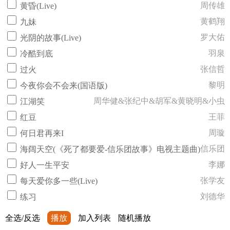
周传雄
黄昏(Live)
黄鹤翔
九妹
罗大佑
光阴的故事(Live)
羽泉
冷酷到底
张信哲
过火
黎明
今夜你会不会来(国语版)
周华健&张纪中&胡军&黄晓明&小虫
江湖笑
王菲
红豆
周璇
何日君再来I
信乐团
海阔天空(《死了都要爱-信乐团故事》电视主题曲)
李娜
好人一生平安
张学友
每天爱你多一些(Live)
刘德华
练习
全选/反选
播放
加入列表
随机播放