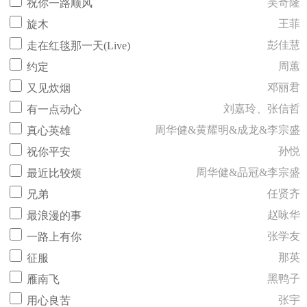
吴奇隆
祝你一路顺风
王菲
旋木
彭佳慧
走在红毯那一天(Live)
周蕙
约定
邓丽君
又见炊烟
刘嘉玲、张信哲
有一点动心
周华健&黄耀明&成龙&李宗盛
真心英雄
孙悦
祝你平安
周华健&品冠&李宗盛
最近比较烦
任贤齐
兄弟
赵咏华
最浪漫的事
张学友
一路上有你
那英
征服
黑鸭子
雁南飞
张宇
用心良苦