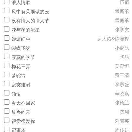
伍佰
浪人情歌
孟庭苇
风中有朵雨做的云
孟庭苇
没有情人的情人节
张学友
花与琴的流星
罗大佑&陈淑桦
滚滚红尘
小虎队
蝴蝶飞呀
陶喆
寂寞的季节
姜育恒
梅花三弄
费玉清
梦驼铃
李宗盛
寂寞难耐
辛晓琪
领悟
张德兰
今天不回家
费翔
故乡的云
刘若英
很爱很爱你
周传雄
记事本