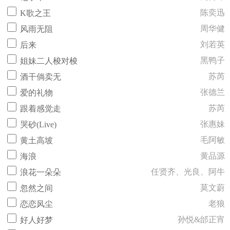
陈奕迅
K歌之王
周华健
风雨无阻
刘若英
后来
黑鸭子
姐妹二人梭对梭
苏芮
酒干倘卖无
张德兰
爱的礼物
苏芮
跟着感觉走
张惠妹
哭砂(Live)
毛阿敏
黄土高坡
黄品源
海浪
任贤齐、光良、阿牛
浪花一朵朵
莫文蔚
忽然之间
老狼
恋恋风尘
孙悦&邰正宵
好人好梦