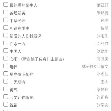
萧亚轩
最熟悉的陌生人
朱铭捷
曾经最美
孙浩
中华民谣
黎明
相逢在雨中
张雨生
最爱的人伤我最深
邓丽君
在水一方
刘德华
中国人
高胜美
心雨(《新白娘子传奇》主题曲)
林子祥&叶倩文
选择
小虎队
星光依旧灿烂
王杰
一无所有
梁静茹
勇气
邰正宵
心要让你听见
张学友
祝福