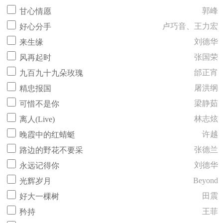
郭峰
甘心情愿
卢巧音、王力宏
好心分手
刘德华
来生缘
张国荣
风再起时
邰正宵
九百九十九朵玫瑰
屠洪纲
精忠报国
梁静茹
可惜不是你
林志炫
离人(Live)
许越
晚霞中的红蜻蜓
张德兰
路边的野花不要采
刘德华
永远记得你
Beyond
光辉岁月
田震
好大一棵树
王菲
矜持