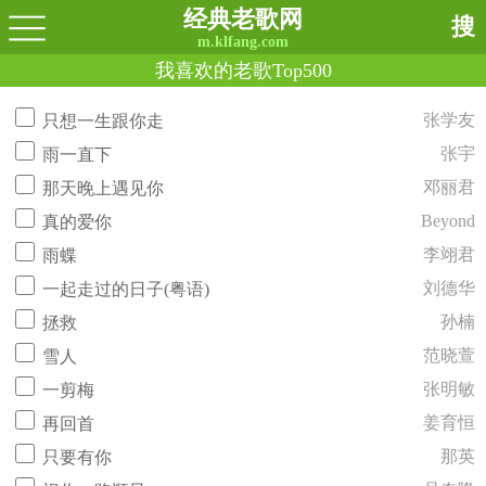
经典老歌网
搜
m.klfang.com
我喜欢的老歌Top500
张学友
只想一生跟你走
张宇
雨一直下
邓丽君
那天晚上遇见你
Beyond
真的爱你
李翊君
雨蝶
刘德华
一起走过的日子(粤语)
孙楠
拯救
范晓萱
雪人
张明敏
一剪梅
姜育恒
再回首
那英
只要有你