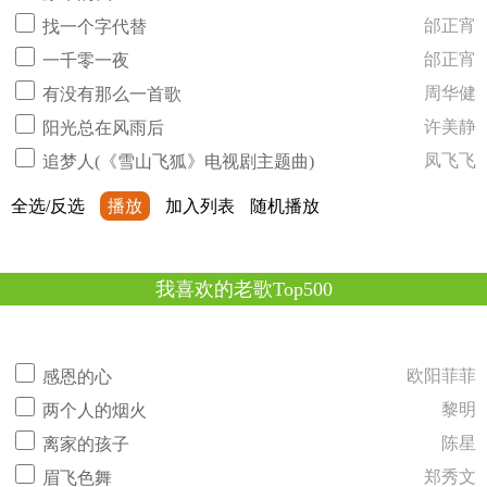
邰正宵
找一个字代替
邰正宵
一千零一夜
周华健
有没有那么一首歌
许美静
阳光总在风雨后
凤飞飞
追梦人(《雪山飞狐》电视剧主题曲)
全选/反选
播放
加入列表
随机播放
我喜欢的老歌Top500
欧阳菲菲
感恩的心
黎明
两个人的烟火
陈星
离家的孩子
郑秀文
眉飞色舞