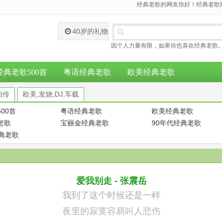
经典老歌的网友你好！经典老歌网
40岁的礼物
因个人力量有限，如果你也喜欢经典老歌。
经典老歌500首
粤语经典老歌
欧美经典老歌
相传
欧美,发烧,DJ,车载
00首
粤语经典老歌
欧美经典老歌
老歌
宝丽金经典老歌
90年代经典老歌
经典老歌
爱我别走 - 张震岳
我到了这个时候还是一样
夜里的寂寞容易叫人悲伤