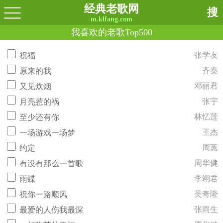
经典老歌网
搜
m.klfang.com
我喜欢的老歌Top500
张学友
祝福
齐秦
原来的我
邓丽君
又见炊烟
张宇
月亮惹的祸
林忆莲
至少还有你
王杰
一场游戏一场梦
周蕙
约定
周华健
有没有那么一首歌
李翊君
雨蝶
吴奇隆
祝你一路顺风
张雨生
最爱的人伤我最深