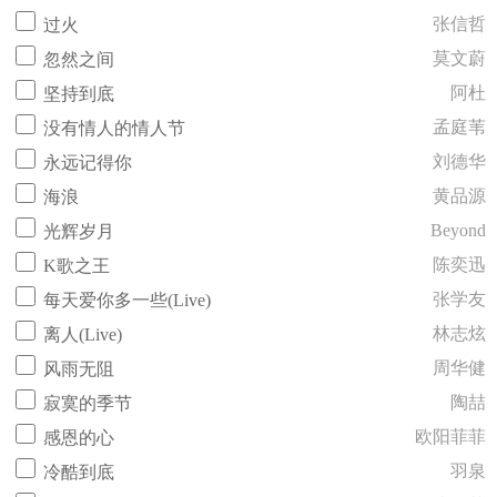
张信哲
过火
莫文蔚
忽然之间
阿杜
坚持到底
孟庭苇
没有情人的情人节
刘德华
永远记得你
黄品源
海浪
Beyond
光辉岁月
陈奕迅
K歌之王
张学友
每天爱你多一些(Live)
林志炫
离人(Live)
周华健
风雨无阻
陶喆
寂寞的季节
欧阳菲菲
感恩的心
羽泉
冷酷到底