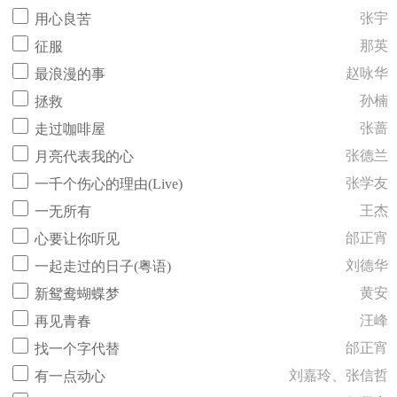
张宇
用心良苦
那英
征服
赵咏华
最浪漫的事
孙楠
拯救
张蔷
走过咖啡屋
张德兰
月亮代表我的心
张学友
一千个伤心的理由(Live)
王杰
一无所有
邰正宵
心要让你听见
刘德华
一起走过的日子(粤语)
黄安
新鸳鸯蝴蝶梦
汪峰
再见青春
邰正宵
找一个字代替
刘嘉玲、张信哲
有一点动心