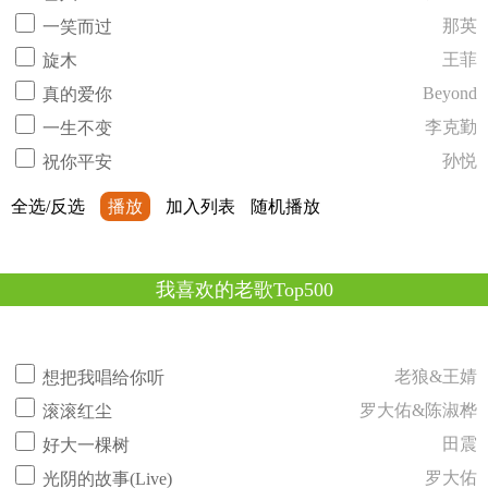
那英
一笑而过
王菲
旋木
Beyond
真的爱你
李克勤
一生不变
孙悦
祝你平安
全选/反选
播放
加入列表
随机播放
我喜欢的老歌Top500
老狼&王婧
想把我唱给你听
罗大佑&陈淑桦
滚滚红尘
田震
好大一棵树
罗大佑
光阴的故事(Live)