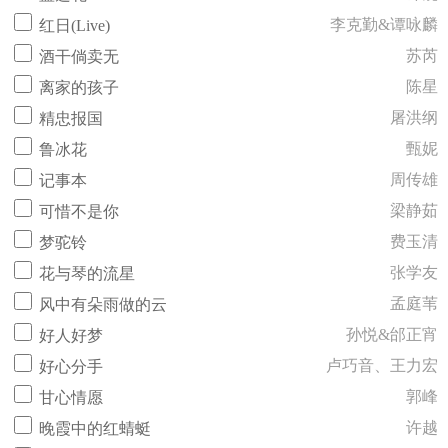
李克勤&谭咏麟
红日(Live)
苏芮
酒干倘卖无
陈星
离家的孩子
屠洪纲
精忠报国
甄妮
鲁冰花
周传雄
记事本
梁静茹
可惜不是你
费玉清
梦驼铃
张学友
花与琴的流星
孟庭苇
风中有朵雨做的云
孙悦&邰正宵
好人好梦
卢巧音、王力宏
好心分手
郭峰
甘心情愿
许越
晚霞中的红蜻蜓