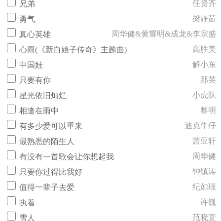
任贤齐
兄弟
梁静茹
勇气
周华健&黄耀明&成龙&李宗盛
真心英雄
高胜美
心雨(《新白娘子传奇》主题曲)
解小东
中国娃
那英
只要有你
小虎队
星光依旧灿烂
黎明
相逢在雨中
迪克牛仔
有多少爱可以重来
萧亚轩
最熟悉的陌生人
周华健
有没有一首歌会让你想起我
钟镇涛
只要你过得比我好
纪如璟
值得一辈子去爱
许巍
执着
范晓萱
雪人