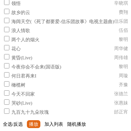
辛晓琪
领悟
费翔
故乡的云
信乐团
海阔天空(《死了都要爱-信乐团故事》电视主题曲)
伍佰
浪人情歌
黎明
两个人的烟火
周华健
花心
周传雄
黄昏(Live)
黎明
今夜你会不会来(国语版)
周璇
何日君再来I
齐豫
橄榄树
张德兰
今天不回家
张惠妹
哭砂(Live)
邰正宵
九百九十九朵玫瑰
全选/反选
播放
加入列表
随机播放