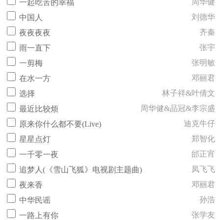
周华健
一起吃苦的幸福
刘德华
中国人
齐秦
夜夜夜夜
张宇
雨一直下
张明敏
一剪梅
邓丽君
在水一方
林子祥&叶倩文
选择
周华健&品冠&李宗盛
最近比较烦
迪克牛仔
原来你什么都不要(Live)
郑智化
星星点灯
邰正宵
一千零一夜
凤飞飞
追梦人(《雪山飞狐》电视剧主题曲)
邓丽君
夜来香
孙浩
中华民谣
张学友
一路上有你