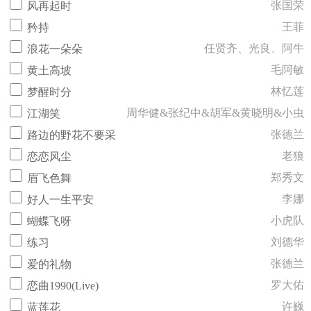
张国荣
风再起时
王菲
矜持
任贤齐、光良、阿牛
浪花一朵朵
毛阿敏
黄土高坡
林忆莲
梦醒时分
周华健&张纪中&胡军&黄晓明&小虫
江湖笑
张德兰
路边的野花不要采
老狼
恋恋风尘
郑秀文
眉飞色舞
李娜
好人一生平安
小虎队
蝴蝶飞呀
刘德华
练习
张德兰
爱的礼物
罗大佑
恋曲1990(Live)
许巍
蓝莲花