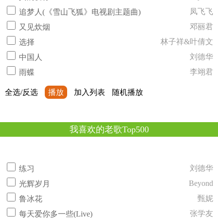
凤飞飞
追梦人(《雪山飞狐》电视剧主题曲)
邓丽君
又见炊烟
林子祥&叶倩文
选择
刘德华
中国人
李翊君
雨蝶
全选/反选
播放
加入列表
随机播放
我喜欢的老歌Top500
刘德华
练习
Beyond
光辉岁月
甄妮
鲁冰花
张学友
每天爱你多一些(Live)