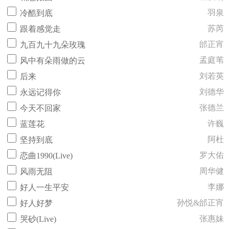
羽泉
冷酷到底
苏芮
跟着感觉走
邰正宵
九百九十九朵玫瑰
孟庭苇
风中有朵雨做的云
刘若英
后来
刘德华
永远记得你
张德兰
今天不回家
许巍
蓝莲花
阿杜
坚持到底
罗大佑
恋曲1990(Live)
周华健
风雨无阻
李娜
好人一生平安
孙悦&邰正宵
好人好梦
张惠妹
哭砂(Live)