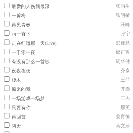
张雨生
最爱的人伤我最深
张明敏
一剪梅
汪峰
再见青春
张宇
雨一直下
彭佳慧
走在红毯那一天(Live)
邰正宵
一千零一夜
周华健
有没有那么一首歌
齐秦
夜夜夜夜
王菲
旋木
齐秦
原来的我
王杰
一场游戏一场梦
那英
只要有你
姜育恒
再回首
莫文蔚
阴天