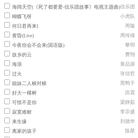
信乐团
海阔天空(《死了都要爱-信乐团故事》电视主题曲)
小虎队
蝴蝶飞呀
周璇
何日君再来I
周传雄
黄昏(Live)
黎明
今夜你会不会来(国语版)
费翔
故乡的云
黄品源
海浪
张信哲
过火
黑鸭子
姐妹二人梭对梭
田震
好大一棵树
梁静茹
可惜不是你
李宗盛
寂寞难耐
刘德华
来生缘
陈星
离家的孩子