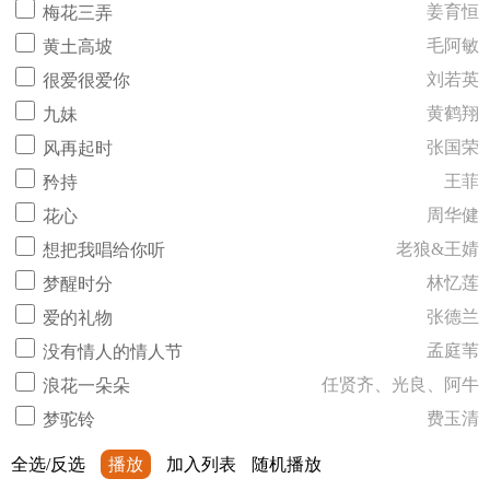
姜育恒
梅花三弄
毛阿敏
黄土高坡
刘若英
很爱很爱你
黄鹤翔
九妹
张国荣
风再起时
王菲
矜持
周华健
花心
老狼&王婧
想把我唱给你听
林忆莲
梦醒时分
张德兰
爱的礼物
孟庭苇
没有情人的情人节
任贤齐、光良、阿牛
浪花一朵朵
费玉清
梦驼铃
全选/反选
播放
加入列表
随机播放