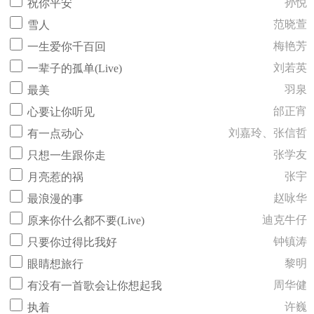
孙悦
祝你平安
范晓萱
雪人
梅艳芳
一生爱你千百回
刘若英
一辈子的孤单(Live)
羽泉
最美
邰正宵
心要让你听见
刘嘉玲、张信哲
有一点动心
张学友
只想一生跟你走
张宇
月亮惹的祸
赵咏华
最浪漫的事
迪克牛仔
原来你什么都不要(Live)
钟镇涛
只要你过得比我好
黎明
眼睛想旅行
周华健
有没有一首歌会让你想起我
许巍
执着