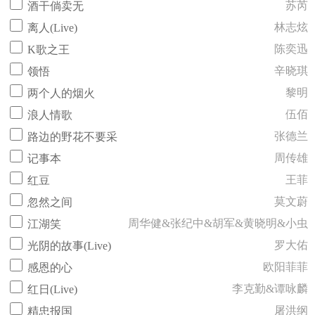
苏芮
酒干倘卖无
林志炫
离人(Live)
陈奕迅
K歌之王
辛晓琪
领悟
黎明
两个人的烟火
伍佰
浪人情歌
张德兰
路边的野花不要采
周传雄
记事本
王菲
红豆
莫文蔚
忽然之间
周华健&张纪中&胡军&黄晓明&小虫
江湖笑
罗大佑
光阴的故事(Live)
欧阳菲菲
感恩的心
李克勤&谭咏麟
红日(Live)
屠洪纲
精忠报国