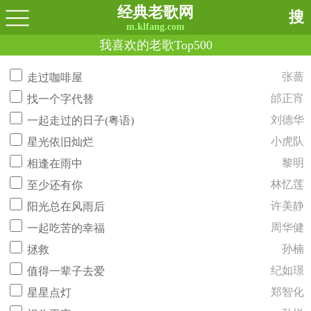
经典老歌网
搜
m.klfang.com
我喜欢的老歌Top500
张蔷
走过咖啡屋
邰正宵
找一个字代替
刘德华
一起走过的日子(粤语)
小虎队
星光依旧灿烂
黎明
相逢在雨中
林忆莲
至少还有你
许美静
阳光总在风雨后
周华健
一起吃苦的幸福
孙楠
拯救
纪如璟
值得一辈子去爱
郑智化
星星点灯