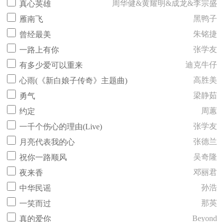
周华健&黄耀明&成龙&李宗盛
真心英雄
黑鸭子
雁南飞
朱铭捷
曾经最美
张学友
一路上有你
迪克牛仔
有多少爱可以重来
高胜美
心雨(《新白娘子传奇》主题曲)
梁静茹
勇气
周蕙
约定
张学友
一千个伤心的理由(Live)
张德兰
月亮代表我的心
吴奇隆
祝你一路顺风
邓丽君
夜来香
孙浩
中华民谣
那英
一笑而过
Beyond
真的爱你