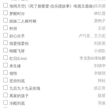
信乐团
海阔天空(《死了都要爱-信乐团故事》电视主题曲)
林忆莲
梦醒时分
黑鸭子
姐妹二人梭对梭
王菲
矜持
卢巧音、王力宏
好心分手
刘若英
很爱很爱你
小虎队
蝴蝶飞呀
李克勤&谭咏麟
红日(Live)
刘德华
来生缘
辛晓琪
领悟
阿杜
坚持到底
邰正宵
九百九十九朵玫瑰
陈星
离家的孩子
羽泉
冷酷到底