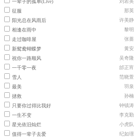
刘若英
一辈子的孤单(Live)
那英
征服
许美静
阳光总在风雨后
黎明
相逢在雨中
张蔷
走过咖啡屋
黄安
新鸳鸯蝴蝶梦
吴奇隆
祝你一路顺风
邰正宵
一千零一夜
范晓萱
雪人
羽泉
最美
孙楠
拯救
钟镇涛
只要你过得比我好
李克勤
一生不变
小虎队
星光依旧灿烂
纪如璟
值得一辈子去爱