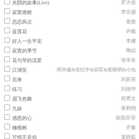
罗大佑
光阴的故事(Live)
李宗盛
寂寞难耐
老狼
恋恋风尘
许巍
蓝莲花
李娜
好人一生平安
陶喆
寂寞的季节
张学友
花与琴的流星
周华健&张纪中&胡军&黄晓明&小虫
江湖笑
刘若英
后来
刘德华
练习
郑秀文
眉飞色舞
黄鹤翔
九妹
欧阳菲菲
感恩的心
齐豫
橄榄树
梁静茹
可惜不是你