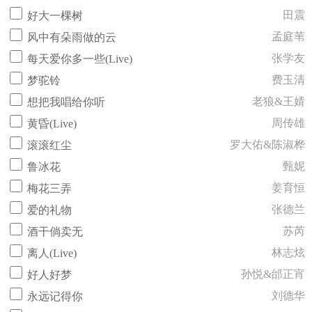
田震
好大一棵树
孟庭苇
风中有朵雨做的云
张学友
每天爱你多一些(Live)
费玉清
梦驼铃
老狼&王婧
想把我唱给你听
周传雄
黄昏(Live)
罗大佑&陈淑桦
滚滚红尘
甄妮
鲁冰花
姜育恒
梅花三弄
张德兰
爱的礼物
苏芮
酒干倘卖无
林志炫
离人(Live)
孙悦&邰正宵
好人好梦
刘德华
永远记得你