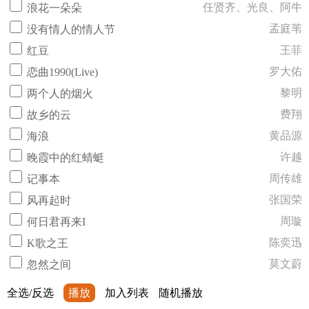
任贤齐、光良、阿牛
浪花一朵朵
孟庭苇
没有情人的情人节
王菲
红豆
罗大佑
恋曲1990(Live)
黎明
两个人的烟火
费翔
故乡的云
黄品源
海浪
许越
晚霞中的红蜻蜓
周传雄
记事本
张国荣
风再起时
周璇
何日君再来I
陈奕迅
K歌之王
莫文蔚
忽然之间
全选/反选
播放
加入列表
随机播放