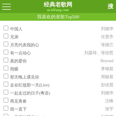
经典老歌网
搜
m.klfang.com
我喜欢的老歌Top500
刘德华
中国人
任贤齐
兄弟
张德兰
月亮代表我的心
刘嘉玲、张信哲
有一点动心
Beyond
真的爱你
李翊君
雨蝶
邓丽君
那天晚上遇见你
彭佳慧
走在红毯那一天(Live)
刘德华
一起走过的日子(粤语)
汪峰
再见青春
张宇
雨一直下