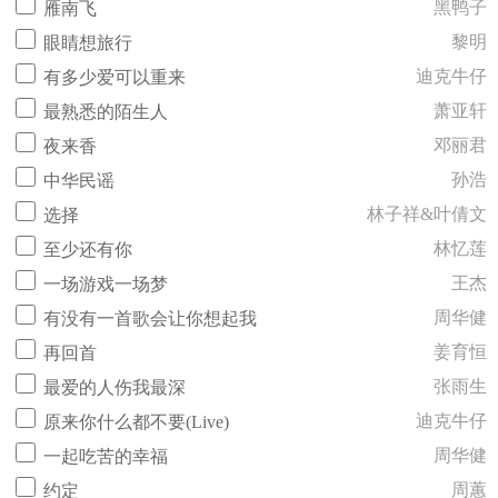
黑鸭子
雁南飞
黎明
眼睛想旅行
迪克牛仔
有多少爱可以重来
萧亚轩
最熟悉的陌生人
邓丽君
夜来香
孙浩
中华民谣
林子祥&叶倩文
选择
林忆莲
至少还有你
王杰
一场游戏一场梦
周华健
有没有一首歌会让你想起我
姜育恒
再回首
张雨生
最爱的人伤我最深
迪克牛仔
原来你什么都不要(Live)
周华健
一起吃苦的幸福
周蕙
约定