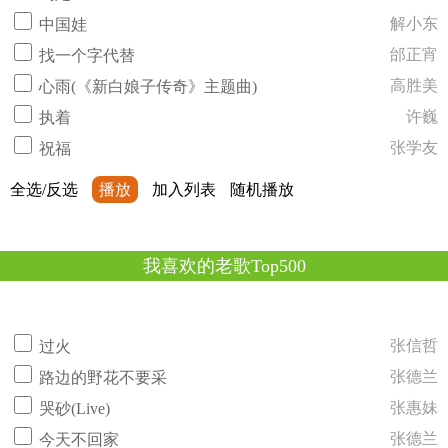
解小东
中国娃
邰正宵
找一个字代替
高胜美
心雨(《新白娘子传奇》主题曲)
许巍
执着
张学友
祝福
全选/反选
播放
加入列表
随机播放
我喜欢的老歌Top500
张信哲
过火
张德兰
路边的野花不要采
张惠妹
哭砂(Live)
张德兰
今天不回家