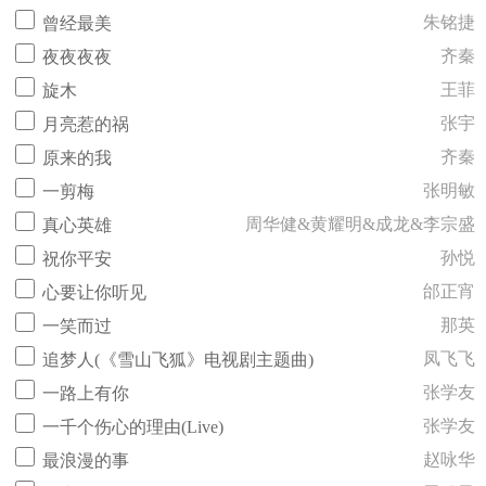
朱铭捷
曾经最美
齐秦
夜夜夜夜
王菲
旋木
张宇
月亮惹的祸
齐秦
原来的我
张明敏
一剪梅
周华健&黄耀明&成龙&李宗盛
真心英雄
孙悦
祝你平安
邰正宵
心要让你听见
那英
一笑而过
凤飞飞
追梦人(《雪山飞狐》电视剧主题曲)
张学友
一路上有你
张学友
一千个伤心的理由(Live)
赵咏华
最浪漫的事