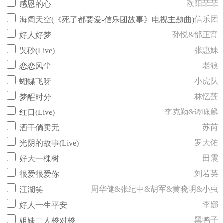
欧阳菲菲
感恩的心
信乐团
海阔天空(《死了都要爱-信乐团故事》电视主题曲)
孙悦&邰正宵
好人好梦
张惠妹
哭砂(Live)
老狼
恋恋风尘
小虎队
蝴蝶飞呀
林忆莲
梦醒时分
李克勤&谭咏麟
红日(Live)
苏芮
酒干倘卖无
罗大佑
光阴的故事(Live)
田震
好大一棵树
刘若英
很爱很爱你
周华健&张纪中&胡军&黄晓明&小虫
江湖笑
李娜
好人一生平安
黑鸭子
姐妹二人梭对梭