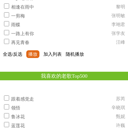
黎明
相逢在雨中
张明敏
一剪梅
李翊君
雨蝶
张学友
一路上有你
汪峰
再见青春
全选/反选
播放
加入列表
随机播放
我喜欢的老歌Top500
苏芮
跟着感觉走
辛晓琪
领悟
甄妮
鲁冰花
许巍
蓝莲花