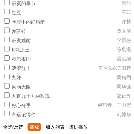
陶喆
寂寞的季节
王菲
红豆
许越
晚霞中的红蜻蜓
费玉清
梦驼铃
李宗盛
寂寞难耐
陈奕迅
K歌之王
屠洪纲
精忠报国
罗大佑&陈淑桦
滚滚红尘
黄鹤翔
九妹
周华健
风雨无阻
邰正宵
九百九十九朵玫瑰
卢巧音、王力宏
好心分手
刘德华
永远记得你
全选/反选
播放
加入列表
随机播放