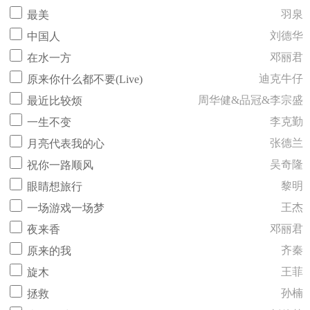
羽泉
最美
刘德华
中国人
邓丽君
在水一方
迪克牛仔
原来你什么都不要(Live)
周华健&品冠&李宗盛
最近比较烦
李克勤
一生不变
张德兰
月亮代表我的心
吴奇隆
祝你一路顺风
黎明
眼睛想旅行
王杰
一场游戏一场梦
邓丽君
夜来香
齐秦
原来的我
王菲
旋木
孙楠
拯救