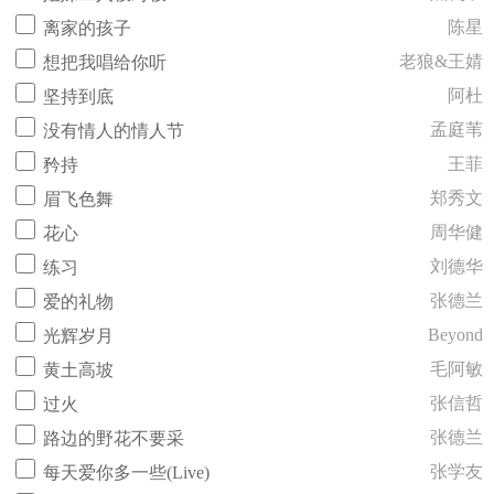
陈星
离家的孩子
老狼&王婧
想把我唱给你听
阿杜
坚持到底
孟庭苇
没有情人的情人节
王菲
矜持
郑秀文
眉飞色舞
周华健
花心
刘德华
练习
张德兰
爱的礼物
Beyond
光辉岁月
毛阿敏
黄土高坡
张信哲
过火
张德兰
路边的野花不要采
张学友
每天爱你多一些(Live)