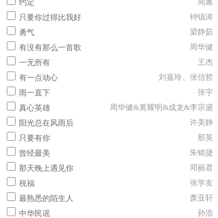
周蕙
约定
钟镇涛
只要你过得比我好
梁静茹
勇气
周华健
有没有那么一首歌
王杰
一无所有
刘嘉玲、张信哲
有一点动心
张宇
雨一直下
周华健&黄耀明&成龙&李宗盛
真心英雄
许美静
阳光总在风雨后
那英
只要有你
朱铭捷
曾经最美
邓丽君
那天晚上遇见你
张学友
祝福
萧亚轩
最熟悉的陌生人
孙浩
中华民谣