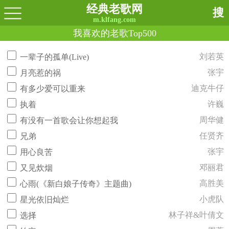
经典老歌网
搜
m.klfang.com
我喜欢的老歌Top500
刘若英
一辈子的孤单(Live)
张宇
月亮惹的祸
迪克牛仔
有多少爱可以重来
许巍
执着
周华健
有没有一首歌会让你想起我
任贤齐
兄弟
张宇
用心良苦
邓丽君
又见炊烟
高胜美
心雨(《新白娘子传奇》主题曲)
小虎队
星光依旧灿烂
林子祥&叶倩文
选择