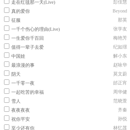
彭佳慧
走在红毯那一天(Live)
Beyond
真的爱你
那英
征服
张学友
一千个伤心的理由(Live)
梅艳芳
一生爱你千百回
纪如璟
值得一辈子去爱
解小东
中国娃
赵咏华
最浪漫的事
莫文蔚
阴天
邰正宵
一千零一夜
周华健
一起吃苦的幸福
范晓萱
雪人
齐秦
夜夜夜夜
孙悦
祝你平安
林忆莲
至少还有你