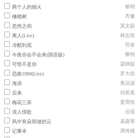
黎明
两个人的烟火
齐豫
橄榄树
莫文蔚
忽然之间
林志炫
离人(Live)
羽泉
冷酷到底
黎明
今夜你会不会来(国语版)
梁静茹
可惜不是你
罗大佑
恋曲1990(Live)
黄品源
海浪
刘若英
后来
姜育恒
梅花三弄
伍佰
浪人情歌
孟庭苇
风中有朵雨做的云
周传雄
记事本