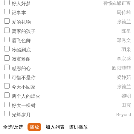
孙悦&邰正宵
好人好梦
周传雄
记事本
张德兰
爱的礼物
陈星
离家的孩子
郑秀文
眉飞色舞
羽泉
冷酷到底
李宗盛
寂寞难耐
欧阳菲菲
感恩的心
梁静茹
可惜不是你
张德兰
今天不回家
黎明
两个人的烟火
田震
好大一棵树
Beyond
光辉岁月
全选/反选
播放
加入列表
随机播放