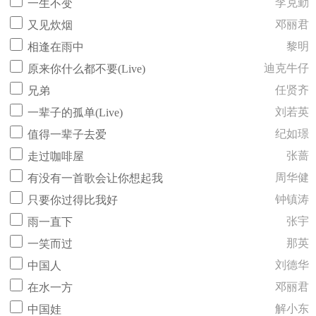
李克勤
一生不变
邓丽君
又见炊烟
黎明
相逢在雨中
迪克牛仔
原来你什么都不要(Live)
任贤齐
兄弟
刘若英
一辈子的孤单(Live)
纪如璟
值得一辈子去爱
张蔷
走过咖啡屋
周华健
有没有一首歌会让你想起我
钟镇涛
只要你过得比我好
张宇
雨一直下
那英
一笑而过
刘德华
中国人
邓丽君
在水一方
解小东
中国娃