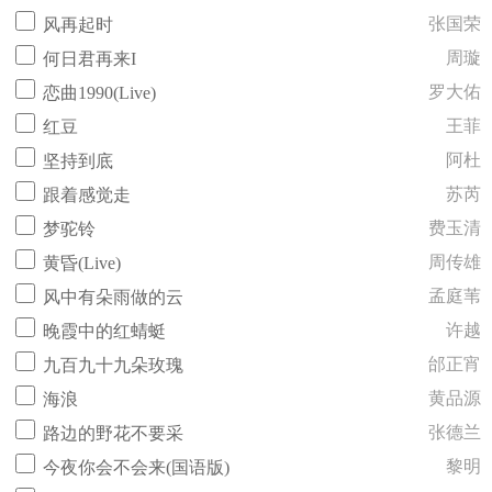
张国荣
风再起时
周璇
何日君再来I
罗大佑
恋曲1990(Live)
王菲
红豆
阿杜
坚持到底
苏芮
跟着感觉走
费玉清
梦驼铃
周传雄
黄昏(Live)
孟庭苇
风中有朵雨做的云
许越
晚霞中的红蜻蜓
邰正宵
九百九十九朵玫瑰
黄品源
海浪
张德兰
路边的野花不要采
黎明
今夜你会不会来(国语版)