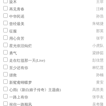
王菲
旋木
汪峰
再见青春
孙浩
中华民谣
朱铭捷
曾经最美
那英
征服
张宇
用心良苦
小虎队
星光依旧灿烂
梁静茹
勇气
彭佳慧
走在红毯那一天(Live)
林忆莲
至少还有你
孙楠
拯救
黄安
新鸳鸯蝴蝶梦
高胜美
心雨(《新白娘子传奇》主题曲)
张学友
一路上有你
吴奇隆
祝你一路顺风