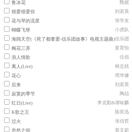
甄妮
鲁冰花
刘若英
很爱很爱你
张学友
花与琴的流星
小虎队
蝴蝶飞呀
信乐团
海阔天空(《死了都要爱-信乐团故事》电视主题曲)
姜育恒
梅花三弄
伍佰
浪人情歌
林志炫
离人(Live)
周华健
花心
刘若英
后来
陶喆
寂寞的季节
李克勤&谭咏麟
红日(Live)
陈奕迅
K歌之王
张信哲
过火
莫文蔚
忽然之间