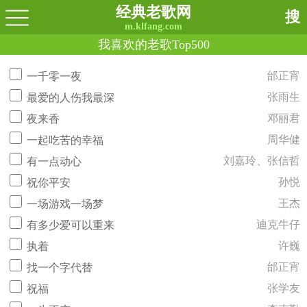
经典老歌网
搜
m.klfang.com
我喜欢的老歌Top500
邰正宵
一千零一夜
张雨生
最爱的人伤我最深
邓丽君
夜来香
周华健
一起吃苦的幸福
刘嘉玲、张信哲
有一点动心
孙悦
祝你平安
王杰
一场游戏一场梦
迪克牛仔
有多少爱可以重来
许巍
执着
邰正宵
找一个字代替
张学友
祝福