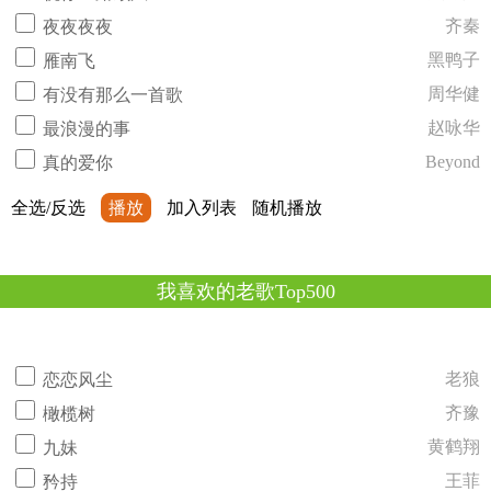
齐秦
夜夜夜夜
黑鸭子
雁南飞
周华健
有没有那么一首歌
赵咏华
最浪漫的事
Beyond
真的爱你
全选/反选
播放
加入列表
随机播放
我喜欢的老歌Top500
老狼
恋恋风尘
齐豫
橄榄树
黄鹤翔
九妹
王菲
矜持