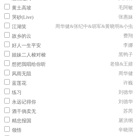
毛阿敏
黄土高坡
张惠妹
哭砂(Live)
周华健&张纪中&胡军&黄晓明&小虫
江湖笑
费翔
故乡的云
李娜
好人一生平安
黑鸭子
姐妹二人梭对梭
老狼&王婧
想把我唱给你听
周华健
风雨无阻
许巍
蓝莲花
刘德华
练习
刘德华
永远记得你
苏芮
酒干倘卖无
屠洪纲
精忠报国
辛晓琪
领悟