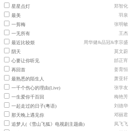
郑智化
星星点灯
羽泉
最美
张明敏
一剪梅
王杰
一无所有
周华健&品冠&李宗盛
最近比较烦
莫文蔚
阴天
邰正宵
心要让你听见
姜育恒
再回首
萧亚轩
最熟悉的陌生人
张学友
一千个伤心的理由(Live)
梅艳芳
一生爱你千百回
刘德华
一起走过的日子(粤语)
邓丽君
那天晚上遇见你
凤飞飞
追梦人(《雪山飞狐》电视剧主题曲)