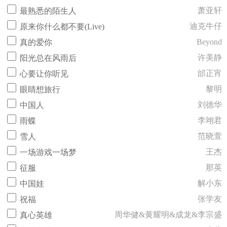
萧亚轩
最熟悉的陌生人
迪克牛仔
原来你什么都不要(Live)
Beyond
真的爱你
许美静
阳光总在风雨后
邰正宵
心要让你听见
黎明
眼睛想旅行
刘德华
中国人
李翊君
雨蝶
范晓萱
雪人
王杰
一场游戏一场梦
那英
征服
解小东
中国娃
张学友
祝福
周华健&黄耀明&成龙&李宗盛
真心英雄