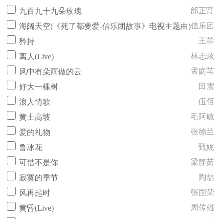
邰正宵
九百九十九朵玫瑰
信乐团
海阔天空(《死了都要爱-信乐团故事》电视主题曲)
王菲
矜持
林志炫
离人(Live)
孟庭苇
风中有朵雨做的云
田震
好大一棵树
伍佰
浪人情歌
毛阿敏
黄土高坡
张德兰
爱的礼物
甄妮
鲁冰花
梁静茹
可惜不是你
陶喆
寂寞的季节
张国荣
风再起时
周传雄
黄昏(Live)