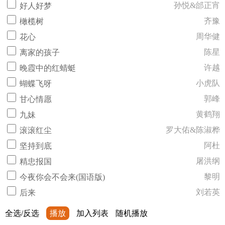
孙悦&邰正宵
好人好梦
齐豫
橄榄树
周华健
花心
陈星
离家的孩子
许越
晚霞中的红蜻蜓
小虎队
蝴蝶飞呀
郭峰
甘心情愿
黄鹤翔
九妹
罗大佑&陈淑桦
滚滚红尘
阿杜
坚持到底
屠洪纲
精忠报国
黎明
今夜你会不会来(国语版)
刘若英
后来
全选/反选
播放
加入列表
随机播放