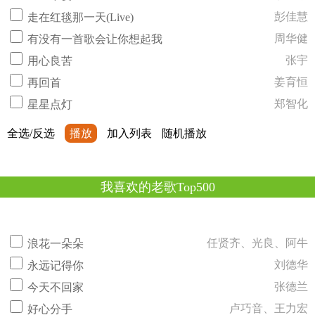
彭佳慧
走在红毯那一天(Live)
周华健
有没有一首歌会让你想起我
张宇
用心良苦
姜育恒
再回首
郑智化
星星点灯
全选/反选
播放
加入列表
随机播放
我喜欢的老歌Top500
任贤齐、光良、阿牛
浪花一朵朵
刘德华
永远记得你
张德兰
今天不回家
卢巧音、王力宏
好心分手