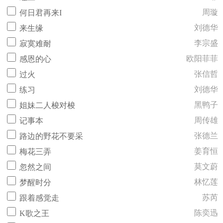
周璇
何日君再来I
刘德华
来生缘
李宗盛
寂寞难耐
欧阳菲菲
感恩的心
张信哲
过火
刘德华
练习
黑鸭子
姐妹二人梭对梭
周传雄
记事本
张德兰
路边的野花不要采
姜育恒
梅花三弄
莫文蔚
忽然之间
林忆莲
梦醒时分
苏芮
跟着感觉走
陈奕迅
K歌之王