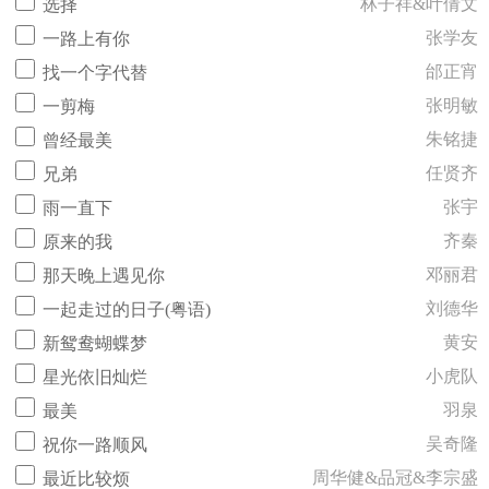
林子祥&叶倩文
选择
张学友
一路上有你
邰正宵
找一个字代替
张明敏
一剪梅
朱铭捷
曾经最美
任贤齐
兄弟
张宇
雨一直下
齐秦
原来的我
邓丽君
那天晚上遇见你
刘德华
一起走过的日子(粤语)
黄安
新鸳鸯蝴蝶梦
小虎队
星光依旧灿烂
羽泉
最美
吴奇隆
祝你一路顺风
周华健&品冠&李宗盛
最近比较烦