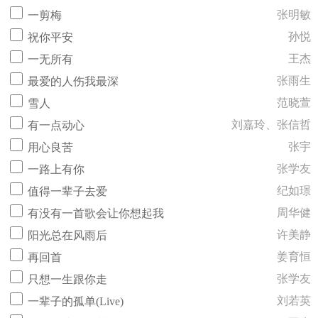
张明敏
一剪梅
孙悦
祝你平安
王杰
一无所有
张雨生
最爱的人伤我最深
范晓萱
雪人
刘嘉玲、张信哲
有一点动心
张宇
用心良苦
张学友
一路上有你
纪如璟
值得一辈子去爱
周华健
有没有一首歌会让你想起我
许美静
阳光总在风雨后
姜育恒
再回首
张学友
只想一生跟你走
刘若英
一辈子的孤单(Live)