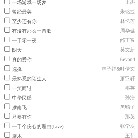
王杰
一场游戏一场梦
朱铭捷
曾经最美
林忆莲
至少还有你
周华健
有没有那么一首歌
邰正宵
一千零一夜
莫文蔚
阴天
Beyond
真的爱你
林子祥&叶倩文
选择
萧亚轩
最熟悉的陌生人
那英
一笑而过
孙浩
中华民谣
黑鸭子
雁南飞
那英
只要有你
张学友
一千个伤心的理由(Live)
王菲
旋木