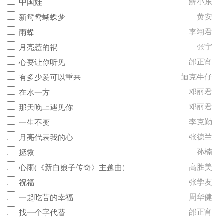
解小东
中国娃
黄安
新鸳鸯蝴蝶梦
李翊君
雨蝶
张宇
月亮惹的祸
邰正宵
心要让你听见
迪克牛仔
有多少爱可以重来
邓丽君
在水一方
邓丽君
那天晚上遇见你
李克勤
一生不变
张德兰
月亮代表我的心
孙楠
拯救
高胜美
心雨(《新白娘子传奇》主题曲)
张学友
祝福
周华健
一起吃苦的幸福
邰正宵
找一个字代替