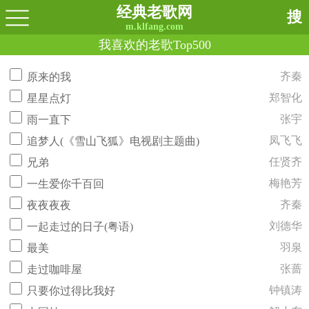
经典老歌网
搜
m.klfang.com
我喜欢的老歌Top500
齐秦
原来的我
郑智化
星星点灯
张宇
雨一直下
凤飞飞
追梦人(《雪山飞狐》电视剧主题曲)
任贤齐
兄弟
梅艳芳
一生爱你千百回
齐秦
夜夜夜夜
刘德华
一起走过的日子(粤语)
羽泉
最美
张蔷
走过咖啡屋
钟镇涛
只要你过得比我好