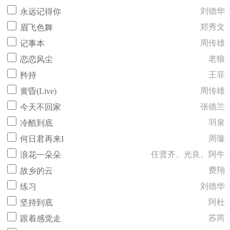
刘德华
永远记得你
郑秀文
眉飞色舞
周传雄
记事本
老狼
恋恋风尘
王菲
矜持
周传雄
黄昏(Live)
张德兰
今天不回家
羽泉
冷酷到底
周璇
何日君再来I
任贤齐、光良、阿牛
浪花一朵朵
费翔
故乡的云
刘德华
练习
阿杜
坚持到底
苏芮
跟着感觉走