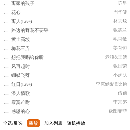
陈星
离家的孩子
周华健
花心
林志炫
离人(Live)
张德兰
路边的野花不要采
毛阿敏
黄土高坡
姜育恒
梅花三弄
老狼&王婧
想把我唱给你听
张国荣
风再起时
小虎队
蝴蝶飞呀
李克勤&谭咏麟
红日(Live)
伍佰
浪人情歌
李宗盛
寂寞难耐
欧阳菲菲
感恩的心
全选/反选
播放
加入列表
随机播放