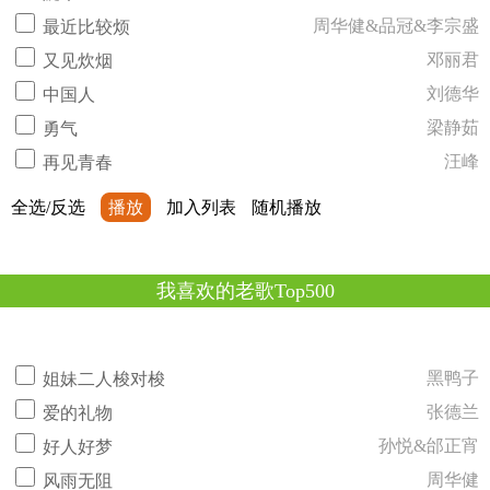
周华健&品冠&李宗盛
最近比较烦
邓丽君
又见炊烟
刘德华
中国人
梁静茹
勇气
汪峰
再见青春
全选/反选
播放
加入列表
随机播放
我喜欢的老歌Top500
黑鸭子
姐妹二人梭对梭
张德兰
爱的礼物
孙悦&邰正宵
好人好梦
周华健
风雨无阻