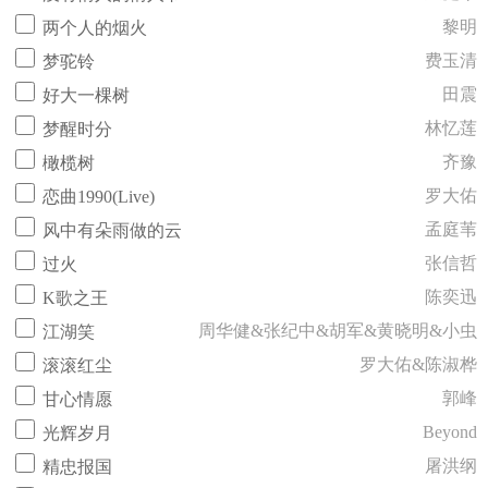
黎明
两个人的烟火
费玉清
梦驼铃
田震
好大一棵树
林忆莲
梦醒时分
齐豫
橄榄树
罗大佑
恋曲1990(Live)
孟庭苇
风中有朵雨做的云
张信哲
过火
陈奕迅
K歌之王
周华健&张纪中&胡军&黄晓明&小虫
江湖笑
罗大佑&陈淑桦
滚滚红尘
郭峰
甘心情愿
Beyond
光辉岁月
屠洪纲
精忠报国