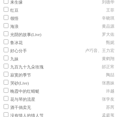
刘德华
来生缘
王菲
红豆
辛晓琪
领悟
黄品源
海浪
罗大佑
光阴的故事(Live)
甄妮
鲁冰花
卢巧音、王力宏
好心分手
黄鹤翔
九妹
邰正宵
九百九十九朵玫瑰
陶喆
寂寞的季节
张惠妹
哭砂(Live)
许越
晚霞中的红蜻蜓
张学友
花与琴的流星
苏芮
酒干倘卖无
孟庭苇
没有情人的情人节