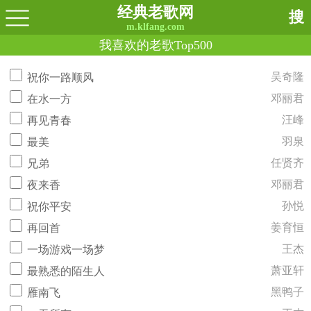
经典老歌网
搜
m.klfang.com
我喜欢的老歌Top500
吴奇隆
祝你一路顺风
邓丽君
在水一方
汪峰
再见青春
羽泉
最美
任贤齐
兄弟
邓丽君
夜来香
孙悦
祝你平安
姜育恒
再回首
王杰
一场游戏一场梦
萧亚轩
最熟悉的陌生人
黑鸭子
雁南飞