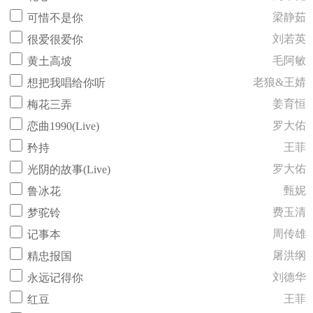
梁静茹
可惜不是你
刘若英
很爱很爱你
毛阿敏
黄土高坡
老狼&王婧
想把我唱给你听
姜育恒
梅花三弄
罗大佑
恋曲1990(Live)
王菲
矜持
罗大佑
光阴的故事(Live)
甄妮
鲁冰花
费玉清
梦驼铃
周传雄
记事本
屠洪纲
精忠报国
刘德华
永远记得你
王菲
红豆