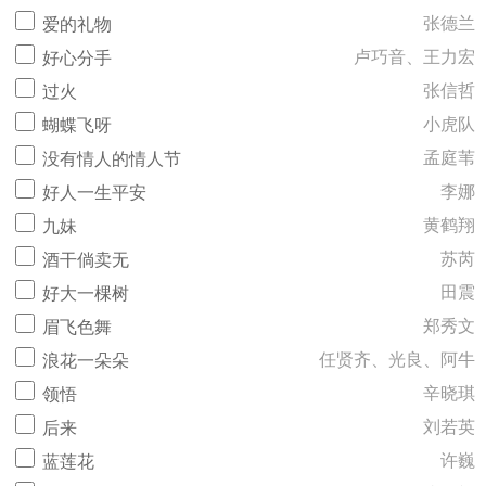
张德兰
爱的礼物
卢巧音、王力宏
好心分手
张信哲
过火
小虎队
蝴蝶飞呀
孟庭苇
没有情人的情人节
李娜
好人一生平安
黄鹤翔
九妹
苏芮
酒干倘卖无
田震
好大一棵树
郑秀文
眉飞色舞
任贤齐、光良、阿牛
浪花一朵朵
辛晓琪
领悟
刘若英
后来
许巍
蓝莲花