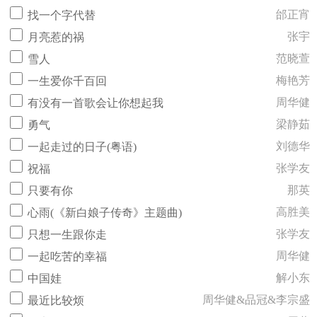
邰正宵
找一个字代替
张宇
月亮惹的祸
范晓萱
雪人
梅艳芳
一生爱你千百回
周华健
有没有一首歌会让你想起我
梁静茹
勇气
刘德华
一起走过的日子(粤语)
张学友
祝福
那英
只要有你
高胜美
心雨(《新白娘子传奇》主题曲)
张学友
只想一生跟你走
周华健
一起吃苦的幸福
解小东
中国娃
周华健&品冠&李宗盛
最近比较烦