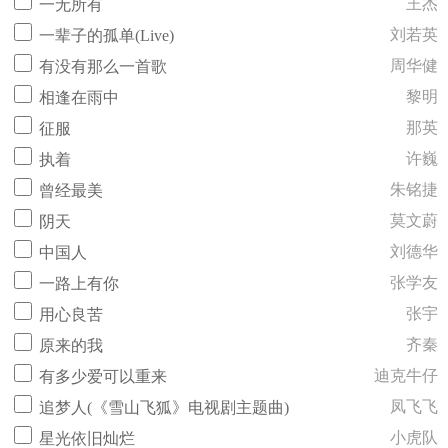
王杰
一无所有
刘若英
一辈子的孤单(Live)
周华健
有没有那么一首歌
黎明
相逢在雨中
那英
征服
许巍
执着
朱铭捷
曾经最美
莫文蔚
阴天
刘德华
中国人
张学友
一路上有你
张宇
用心良苦
齐秦
原来的我
迪克牛仔
有多少爱可以重来
凤飞飞
追梦人(《雪山飞狐》电视剧主题曲)
小虎队
星光依旧灿烂