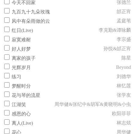
张德兰
今天不回家
邰正宵
九百九十九朵玫瑰
孟庭苇
风中有朵雨做的云
李克勤&谭咏麟
红日(Live)
李宗盛
寂寞难耐
孙悦&邰正宵
好人好梦
陈星
离家的孩子
Beyond
光辉岁月
刘德华
练习
林忆莲
梦醒时分
张学友
花与琴的流星
周华健&张纪中&胡军&黄晓明&小虫
江湖笑
欧阳菲菲
感恩的心
林志炫
离人(Live)
周华健
花心