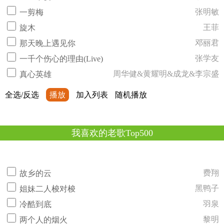
张明敏
一剪梅
王菲
旋木
邓丽君
那天晚上遇见你
张学友
一千个伤心的理由(Live)
周华健&黄耀明&成龙&李宗盛
真心英雄
全选/反选
播放
加入列表
随机播放
我喜欢的老歌Top500
费翔
故乡的云
黑鸭子
姐妹二人梭对梭
羽泉
冷酷到底
黎明
两个人的烟火