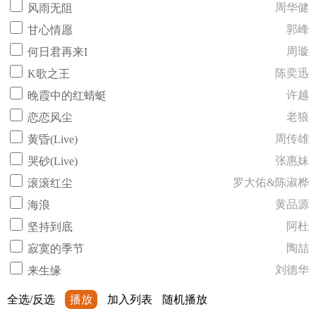
周华健
风雨无阻
郭峰
甘心情愿
周璇
何日君再来I
陈奕迅
K歌之王
许越
晚霞中的红蜻蜓
老狼
恋恋风尘
周传雄
黄昏(Live)
张惠妹
哭砂(Live)
罗大佑&陈淑桦
滚滚红尘
黄品源
海浪
阿杜
坚持到底
陶喆
寂寞的季节
刘德华
来生缘
全选/反选
播放
加入列表
随机播放