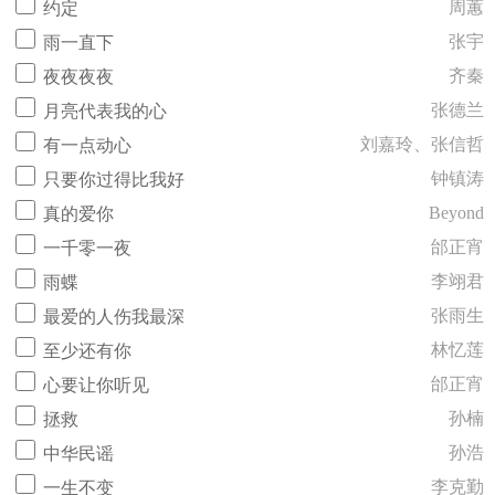
周蕙
约定
张宇
雨一直下
齐秦
夜夜夜夜
张德兰
月亮代表我的心
刘嘉玲、张信哲
有一点动心
钟镇涛
只要你过得比我好
Beyond
真的爱你
邰正宵
一千零一夜
李翊君
雨蝶
张雨生
最爱的人伤我最深
林忆莲
至少还有你
邰正宵
心要让你听见
孙楠
拯救
孙浩
中华民谣
李克勤
一生不变