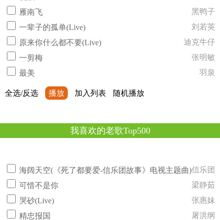
黑鸭子
雁南飞
刘若英
一辈子的孤单(Live)
迪克牛仔
原来你什么都不要(Live)
张明敏
一剪梅
羽泉
最美
全选/反选
播放
加入列表
随机播放
我喜欢的老歌Top500
信乐团
海阔天空(《死了都要爱-信乐团故事》电视主题曲)
梁静茹
可惜不是你
张惠妹
哭砂(Live)
屠洪纲
精忠报国