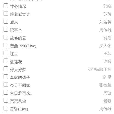
郭峰
甘心情愿
苏芮
跟着感觉走
刘若英
后来
周传雄
记事本
费翔
故乡的云
罗大佑
恋曲1990(Live)
王菲
红豆
许巍
蓝莲花
孙悦&邰正宵
好人好梦
陈星
离家的孩子
张德兰
今天不回家
周璇
何日君再来I
老狼
恋恋风尘
周传雄
黄昏(Live)