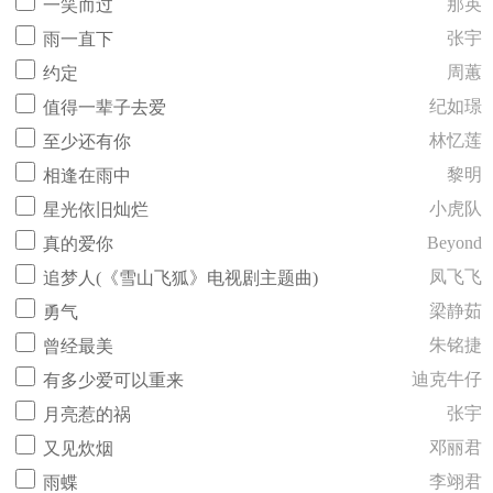
那英
一笑而过
张宇
雨一直下
周蕙
约定
纪如璟
值得一辈子去爱
林忆莲
至少还有你
黎明
相逢在雨中
小虎队
星光依旧灿烂
Beyond
真的爱你
凤飞飞
追梦人(《雪山飞狐》电视剧主题曲)
梁静茹
勇气
朱铭捷
曾经最美
迪克牛仔
有多少爱可以重来
张宇
月亮惹的祸
邓丽君
又见炊烟
李翊君
雨蝶