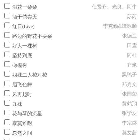
任贤齐、光良、阿牛
浪花一朵朵
苏芮
酒干倘卖无
李克勤&谭咏麟
红日(Live)
张德兰
路边的野花不要采
田震
好大一棵树
阿杜
坚持到底
齐豫
橄榄树
黑鸭子
姐妹二人梭对梭
郑秀文
眉飞色舞
张国荣
风再起时
黄鹤翔
九妹
张学友
花与琴的流星
李宗盛
寂寞难耐
莫文蔚
忽然之间