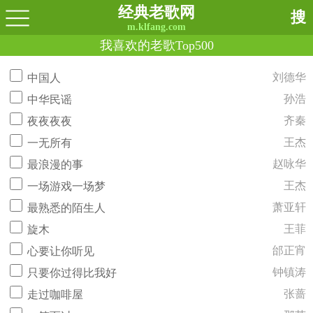
经典老歌网
搜
m.klfang.com
我喜欢的老歌Top500
刘德华
中国人
孙浩
中华民谣
齐秦
夜夜夜夜
王杰
一无所有
赵咏华
最浪漫的事
王杰
一场游戏一场梦
萧亚轩
最熟悉的陌生人
王菲
旋木
邰正宵
心要让你听见
钟镇涛
只要你过得比我好
张蔷
走过咖啡屋