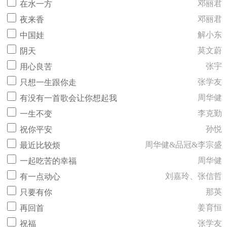
邓丽君
在水一方
邓丽君
夜来香
解小东
中国娃
莫文蔚
阴天
张宇
用心良苦
张学友
只想一生跟你走
周华健
有没有一首歌会让你想起我
李克勤
一生不变
孙悦
祝你平安
周华健&品冠&李宗盛
最近比较烦
周华健
一起吃苦的幸福
刘嘉玲、张信哲
有一点动心
那英
只要有你
姜育恒
再回首
张学友
祝福