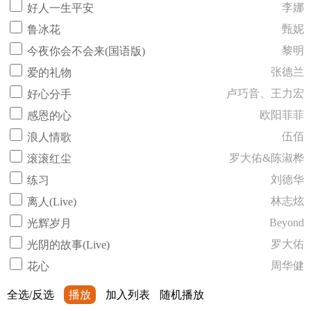
李娜
好人一生平安
甄妮
鲁冰花
黎明
今夜你会不会来(国语版)
张德兰
爱的礼物
卢巧音、王力宏
好心分手
欧阳菲菲
感恩的心
伍佰
浪人情歌
罗大佑&陈淑桦
滚滚红尘
刘德华
练习
林志炫
离人(Live)
Beyond
光辉岁月
罗大佑
光阴的故事(Live)
周华健
花心
全选/反选
播放
加入列表
随机播放