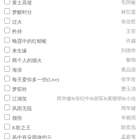
毛阿敏
黄土高坡
林忆莲
梦醒时分
张信哲
过火
王菲
矜持
许越
晚霞中的红蜻蜓
刘德华
来生缘
黎明
两个人的烟火
黄品源
海浪
张学友
每天爱你多一些(Live)
费玉清
梦驼铃
周华健&张纪中&胡军&黄晓明&小虫
江湖笑
周华健
风雨无阻
辛晓琪
领悟
陈奕迅
K歌之王
孟庭苇
风中有朵雨做的云