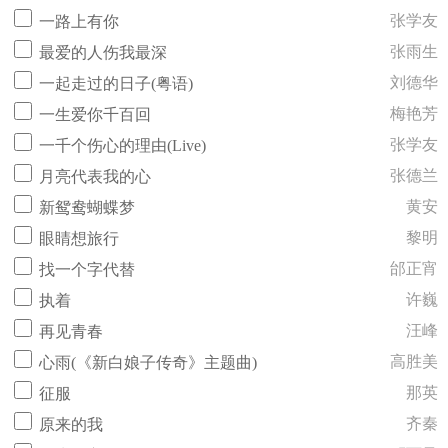
张学友
一路上有你
张雨生
最爱的人伤我最深
刘德华
一起走过的日子(粤语)
梅艳芳
一生爱你千百回
张学友
一千个伤心的理由(Live)
张德兰
月亮代表我的心
黄安
新鸳鸯蝴蝶梦
黎明
眼睛想旅行
邰正宵
找一个字代替
许巍
执着
汪峰
再见青春
高胜美
心雨(《新白娘子传奇》主题曲)
那英
征服
齐秦
原来的我