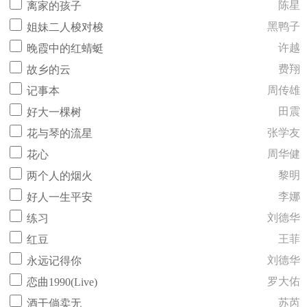
陈星
离家的孩子
黑鸭子
姐妹二人梭对梭
许越
晚霞中的红蜻蜓
费翔
故乡的云
周传雄
记事本
田震
好大一棵树
张学友
花与琴的流星
周华健
花心
黎明
两个人的烟火
李娜
好人一生平安
刘德华
练习
王菲
红豆
刘德华
永远记得你
罗大佑
恋曲1990(Live)
苏芮
酒干倘卖无