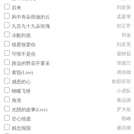
刘若英
后来
孟庭苇
风中有朵雨做的云
邰正宵
九百九十九朵玫瑰
羽泉
冷酷到底
刘若英
很爱很爱你
梁静茹
可惜不是你
张德兰
路边的野花不要采
周传雄
黄昏(Live)
欧阳菲菲
感恩的心
小虎队
蝴蝶飞呀
黄品源
海浪
罗大佑
光阴的故事(Live)
郭峰
甘心情愿
屠洪纲
精忠报国