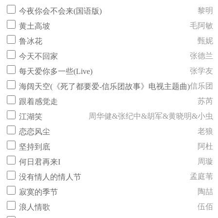
黎明
今夜你会不会来(国语版)
毛阿敏
黄土高坡
甄妮
鲁冰花
张德兰
今天不回家
张学友
每天爱你多一些(Live)
信乐团
海阔天空(《死了都要爱-信乐团故事》电视主题曲)
苏芮
跟着感觉走
周华健&张纪中&胡军&黄晓明&小虫
江湖笑
老狼
恋恋风尘
阿杜
坚持到底
周璇
何日君再来I
孟庭苇
没有情人的情人节
陶喆
寂寞的季节
伍佰
浪人情歌