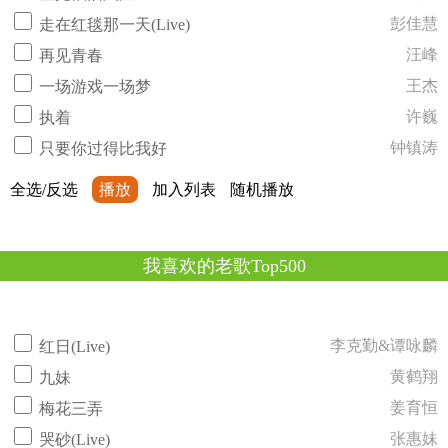
彭佳慧
走在红毯那一天(Live)
汪峰
再见青春
王杰
一场游戏一场梦
许巍
执着
钟镇涛
只要你过得比我好
全选/反选
播放
加入列表
随机播放
我喜欢的老歌Top500
李克勤&谭咏麟
红日(Live)
黄鹤翔
九妹
姜育恒
梅花三弄
张惠妹
哭砂(Live)