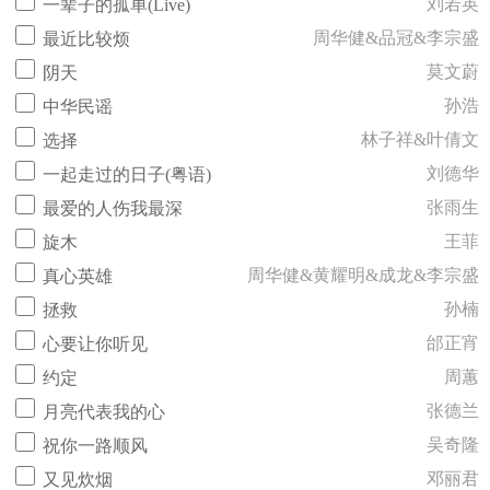
刘若英
一辈子的孤单(Live)
周华健&品冠&李宗盛
最近比较烦
莫文蔚
阴天
孙浩
中华民谣
林子祥&叶倩文
选择
刘德华
一起走过的日子(粤语)
张雨生
最爱的人伤我最深
王菲
旋木
周华健&黄耀明&成龙&李宗盛
真心英雄
孙楠
拯救
邰正宵
心要让你听见
周蕙
约定
张德兰
月亮代表我的心
吴奇隆
祝你一路顺风
邓丽君
又见炊烟