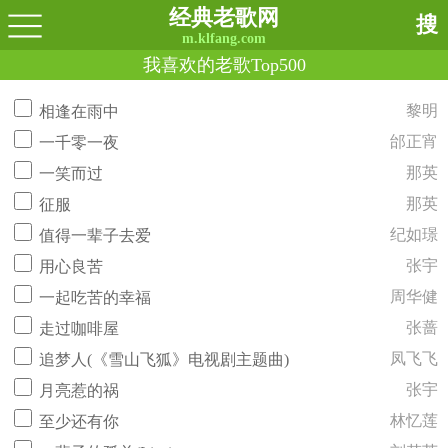
经典老歌网
搜
m.klfang.com
我喜欢的老歌Top500
黎明
相逢在雨中
邰正宵
一千零一夜
那英
一笑而过
那英
征服
纪如璟
值得一辈子去爱
张宇
用心良苦
周华健
一起吃苦的幸福
张蔷
走过咖啡屋
凤飞飞
追梦人(《雪山飞狐》电视剧主题曲)
张宇
月亮惹的祸
林忆莲
至少还有你