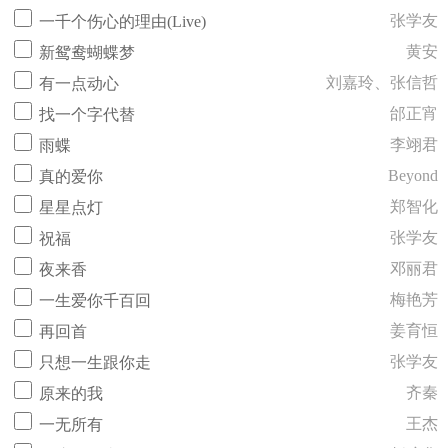
张学友
一千个伤心的理由(Live)
黄安
新鸳鸯蝴蝶梦
刘嘉玲、张信哲
有一点动心
邰正宵
找一个字代替
李翊君
雨蝶
Beyond
真的爱你
郑智化
星星点灯
张学友
祝福
邓丽君
夜来香
梅艳芳
一生爱你千百回
姜育恒
再回首
张学友
只想一生跟你走
齐秦
原来的我
王杰
一无所有