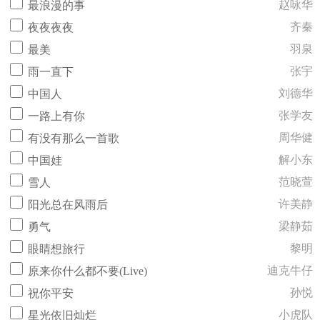
赵咏华
最浪漫的事
齐秦
夜夜夜夜
羽泉
最美
张宇
雨一直下
刘德华
中国人
张学友
一路上有你
周华健
有没有那么一首歌
解小东
中国娃
范晓萱
雪人
许美静
阳光总在风雨后
梁静茹
勇气
黎明
眼睛想旅行
迪克牛仔
原来你什么都不要(Live)
孙悦
祝你平安
小虎队
星光依旧灿烂