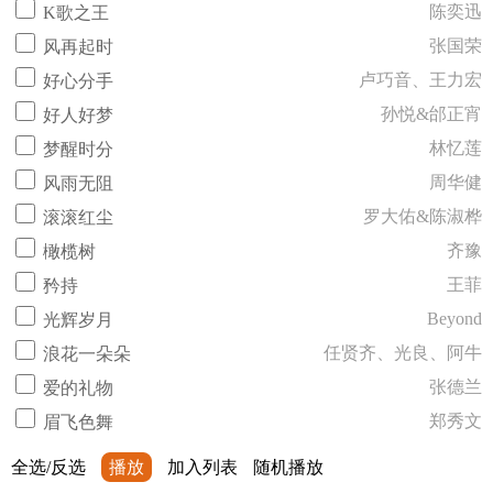
陈奕迅
K歌之王
张国荣
风再起时
卢巧音、王力宏
好心分手
孙悦&邰正宵
好人好梦
林忆莲
梦醒时分
周华健
风雨无阻
罗大佑&陈淑桦
滚滚红尘
齐豫
橄榄树
王菲
矜持
Beyond
光辉岁月
任贤齐、光良、阿牛
浪花一朵朵
张德兰
爱的礼物
郑秀文
眉飞色舞
全选/反选
播放
加入列表
随机播放