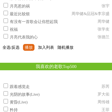
张宇
月亮惹的祸
周华健&品冠&李宗盛
最近比较烦
周华健
有没有一首歌会让你想起我
张学友
祝福
张德兰
月亮代表我的心
全选/反选
播放
加入列表
随机播放
我喜欢的老歌Top500
苏芮
跟着感觉走
罗大佑
光阴的故事(Live)
周传雄
黄昏(Live)
王菲
矜持