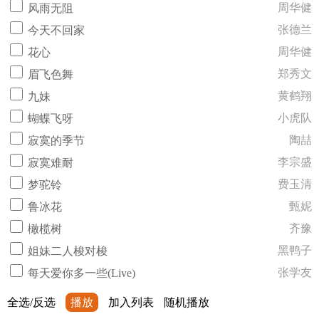
周华健
风雨无阻
张德兰
今天不回家
周华健
花心
郑秀文
眉飞色舞
黄鹤翔
九妹
小虎队
蝴蝶飞呀
陶喆
寂寞的季节
李宗盛
寂寞难耐
费玉清
梦驼铃
甄妮
鲁冰花
齐豫
橄榄树
黑鸭子
姐妹二人梭对梭
张学友
每天爱你多一些(Live)
全选/反选
播放
加入列表
随机播放