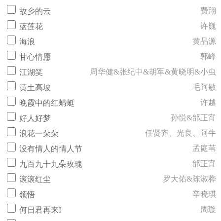
费翔
故乡的云
许巍
蓝莲花
黄品源
海浪
郭峰
甘心情愿
周华健&张纪中&胡军&黄晓明&小虫
江湖笑
毛阿敏
黄土高坡
许越
晚霞中的红蜻蜓
孙悦&邰正宵
好人好梦
任贤齐、光良、阿牛
浪花一朵朵
孟庭苇
没有情人的情人节
邰正宵
九百九十九朵玫瑰
罗大佑&陈淑桦
滚滚红尘
辛晓琪
领悟
周璇
何日君再来I