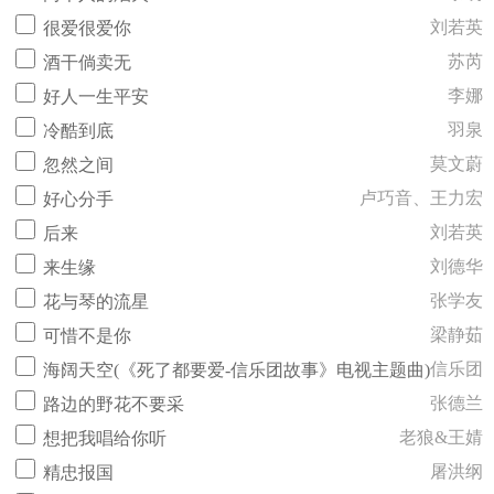
刘若英
很爱很爱你
苏芮
酒干倘卖无
李娜
好人一生平安
羽泉
冷酷到底
莫文蔚
忽然之间
卢巧音、王力宏
好心分手
刘若英
后来
刘德华
来生缘
张学友
花与琴的流星
梁静茹
可惜不是你
信乐团
海阔天空(《死了都要爱-信乐团故事》电视主题曲)
张德兰
路边的野花不要采
老狼&王婧
想把我唱给你听
屠洪纲
精忠报国