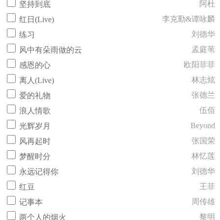
阿杜
坚持到底
李克勤&谭咏麟
红日(Live)
刘德华
练习
孟庭苇
风中有朵雨做的云
欧阳菲菲
感恩的心
林志炫
离人(Live)
张德兰
爱的礼物
伍佰
浪人情歌
Beyond
光辉岁月
张国荣
风再起时
林忆莲
梦醒时分
刘德华
永远记得你
王菲
红豆
周传雄
记事本
黎明
两个人的烟火