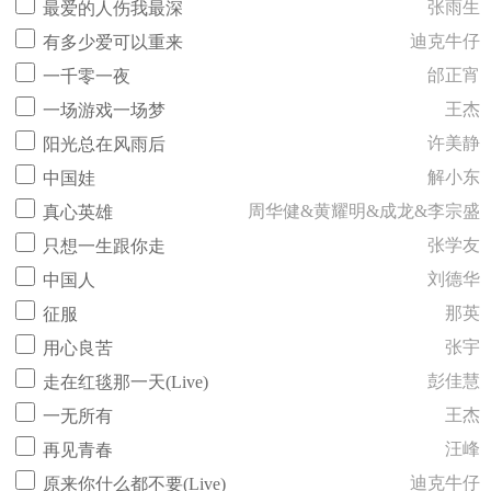
张雨生
最爱的人伤我最深
迪克牛仔
有多少爱可以重来
邰正宵
一千零一夜
王杰
一场游戏一场梦
许美静
阳光总在风雨后
解小东
中国娃
周华健&黄耀明&成龙&李宗盛
真心英雄
张学友
只想一生跟你走
刘德华
中国人
那英
征服
张宇
用心良苦
彭佳慧
走在红毯那一天(Live)
王杰
一无所有
汪峰
再见青春
迪克牛仔
原来你什么都不要(Live)