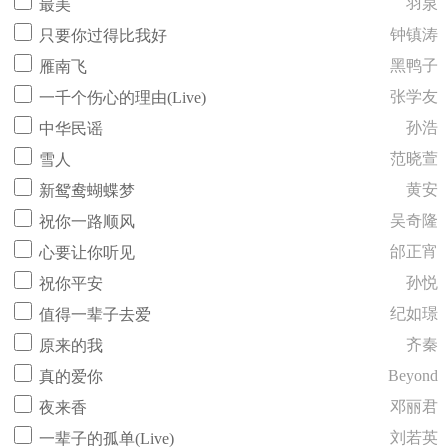
羽泉
最美
钟镇涛
只要你过得比我好
黑鸭子
雁南飞
张学友
一千个伤心的理由(Live)
孙浩
中华民谣
范晓萱
雪人
黄安
新鸳鸯蝴蝶梦
吴奇隆
祝你一路顺风
邰正宵
心要让你听见
孙悦
祝你平安
纪如璟
值得一辈子去爱
齐秦
原来的我
Beyond
真的爱你
邓丽君
夜来香
刘若英
一辈子的孤单(Live)