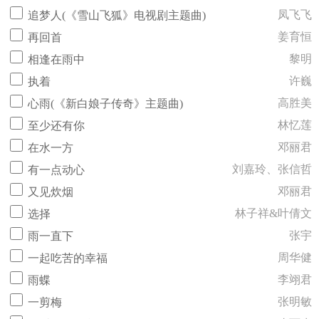
凤飞飞
追梦人(《雪山飞狐》电视剧主题曲)
姜育恒
再回首
黎明
相逢在雨中
许巍
执着
高胜美
心雨(《新白娘子传奇》主题曲)
林忆莲
至少还有你
邓丽君
在水一方
刘嘉玲、张信哲
有一点动心
邓丽君
又见炊烟
林子祥&叶倩文
选择
张宇
雨一直下
周华健
一起吃苦的幸福
李翊君
雨蝶
张明敏
一剪梅