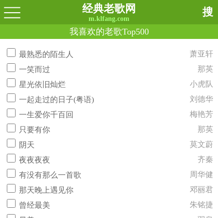
经典老歌网
搜
m.klfang.com
我喜欢的老歌Top500
萧亚轩
最熟悉的陌生人
那英
一笑而过
小虎队
星光依旧灿烂
刘德华
一起走过的日子(粤语)
梅艳芳
一生爱你千百回
那英
只要有你
莫文蔚
阴天
齐秦
夜夜夜夜
周华健
有没有那么一首歌
邓丽君
那天晚上遇见你
朱铭捷
曾经最美