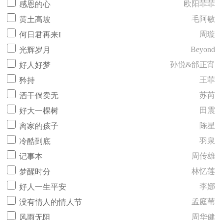
欧阳菲菲
感恩的心
毛阿敏
黄土高坡
周璇
何日君再来I
Beyond
光辉岁月
孙悦&邰正宵
好人好梦
王菲
矜持
苏芮
酒干倘卖无
田震
好大一棵树
陈星
离家的孩子
羽泉
冷酷到底
周传雄
记事本
林忆莲
梦醒时分
李娜
好人一生平安
孟庭苇
没有情人的情人节
周华健
风雨无阻