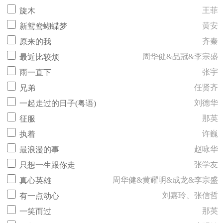
王菲
旋木
黄安
新鸳鸯蝴蝶梦
齐秦
原来的我
周华健&品冠&李宗盛
最近比较烦
张宇
雨一直下
任贤齐
兄弟
刘德华
一起走过的日子(粤语)
那英
征服
许巍
执着
赵咏华
最浪漫的事
张学友
只想一生跟你走
周华健&黄耀明&成龙&李宗盛
真心英雄
刘嘉玲、张信哲
有一点动心
那英
一笑而过