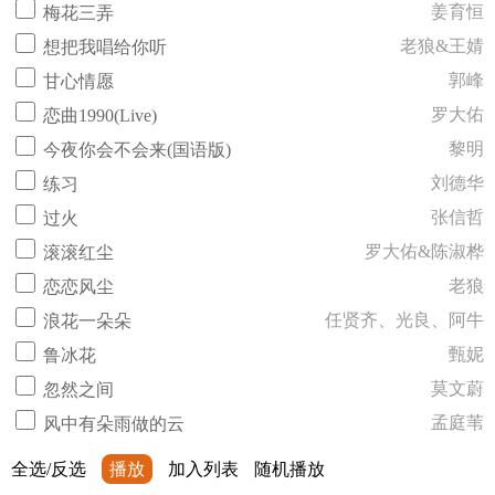
姜育恒
梅花三弄
老狼&王婧
想把我唱给你听
郭峰
甘心情愿
罗大佑
恋曲1990(Live)
黎明
今夜你会不会来(国语版)
刘德华
练习
张信哲
过火
罗大佑&陈淑桦
滚滚红尘
老狼
恋恋风尘
任贤齐、光良、阿牛
浪花一朵朵
甄妮
鲁冰花
莫文蔚
忽然之间
孟庭苇
风中有朵雨做的云
全选/反选
播放
加入列表
随机播放