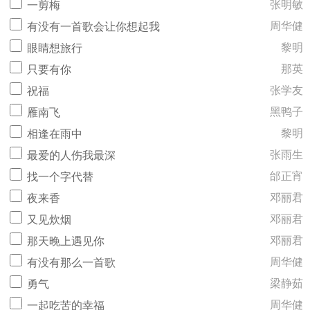
张明敏
一剪梅
周华健
有没有一首歌会让你想起我
黎明
眼睛想旅行
那英
只要有你
张学友
祝福
黑鸭子
雁南飞
黎明
相逢在雨中
张雨生
最爱的人伤我最深
邰正宵
找一个字代替
邓丽君
夜来香
邓丽君
又见炊烟
邓丽君
那天晚上遇见你
周华健
有没有那么一首歌
梁静茹
勇气
周华健
一起吃苦的幸福