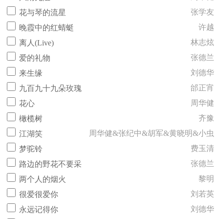
张学友
花与琴的流星
许越
晚霞中的红蜻蜓
林志炫
离人(Live)
张德兰
爱的礼物
刘德华
来生缘
邰正宵
九百九十九朵玫瑰
周华健
花心
齐豫
橄榄树
周华健&张纪中&胡军&黄晓明&小虫
江湖笑
费玉清
梦驼铃
张德兰
路边的野花不要采
黎明
两个人的烟火
刘若英
很爱很爱你
刘德华
永远记得你