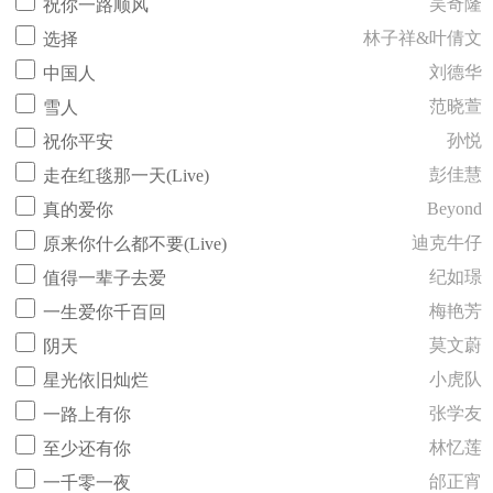
吴奇隆
祝你一路顺风
林子祥&叶倩文
选择
刘德华
中国人
范晓萱
雪人
孙悦
祝你平安
彭佳慧
走在红毯那一天(Live)
Beyond
真的爱你
迪克牛仔
原来你什么都不要(Live)
纪如璟
值得一辈子去爱
梅艳芳
一生爱你千百回
莫文蔚
阴天
小虎队
星光依旧灿烂
张学友
一路上有你
林忆莲
至少还有你
邰正宵
一千零一夜