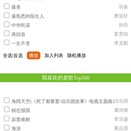
羽泉
最美
萧亚轩
最熟悉的陌生人
孙浩
中华民谣
姜育恒
再回首
李克勤
一生不变
全选/反选
播放
加入列表
随机播放
我喜欢的老歌Top500
信乐团
海阔天空(《死了都要爱-信乐团故事》电视主题曲)
屠洪纲
精忠报国
李宗盛
寂寞难耐
黄品源
海浪