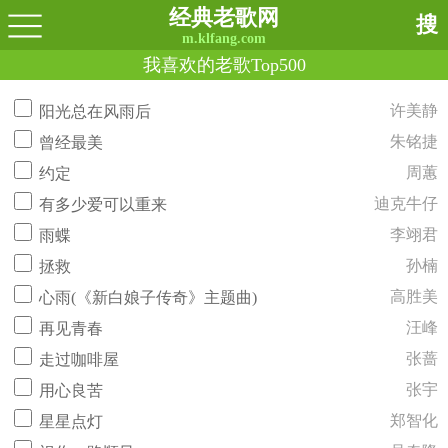
经典老歌网
搜
m.klfang.com
我喜欢的老歌Top500
许美静
阳光总在风雨后
朱铭捷
曾经最美
周蕙
约定
迪克牛仔
有多少爱可以重来
李翊君
雨蝶
孙楠
拯救
高胜美
心雨(《新白娘子传奇》主题曲)
汪峰
再见青春
张蔷
走过咖啡屋
张宇
用心良苦
郑智化
星星点灯