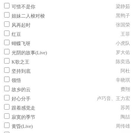
梁静茹
可惜不是你
黑鸭子
姐妹二人梭对梭
张国荣
风再起时
王菲
红豆
小虎队
蝴蝶飞呀
罗大佑
光阴的故事(Live)
陈奕迅
K歌之王
阿杜
坚持到底
辛晓琪
领悟
费翔
故乡的云
卢巧音、王力宏
好心分手
苏芮
跟着感觉走
陶喆
寂寞的季节
周传雄
黄昏(Live)