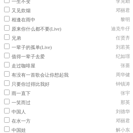
李克勤
一生不变
邓丽君
又见炊烟
黎明
相逢在雨中
迪克牛仔
原来你什么都不要(Live)
任贤齐
兄弟
刘若英
一辈子的孤单(Live)
纪如璟
值得一辈子去爱
张蔷
走过咖啡屋
周华健
有没有一首歌会让你想起我
钟镇涛
只要你过得比我好
张宇
雨一直下
那英
一笑而过
刘德华
中国人
邓丽君
在水一方
解小东
中国娃