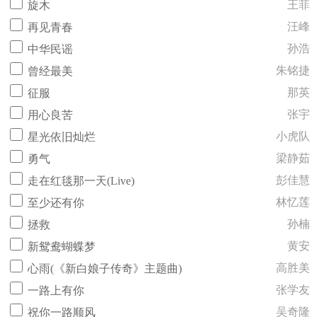
王菲
旋木
汪峰
再见青春
孙浩
中华民谣
朱铭捷
曾经最美
那英
征服
张宇
用心良苦
小虎队
星光依旧灿烂
梁静茹
勇气
彭佳慧
走在红毯那一天(Live)
林忆莲
至少还有你
孙楠
拯救
黄安
新鸳鸯蝴蝶梦
高胜美
心雨(《新白娘子传奇》主题曲)
张学友
一路上有你
吴奇隆
祝你一路顺风