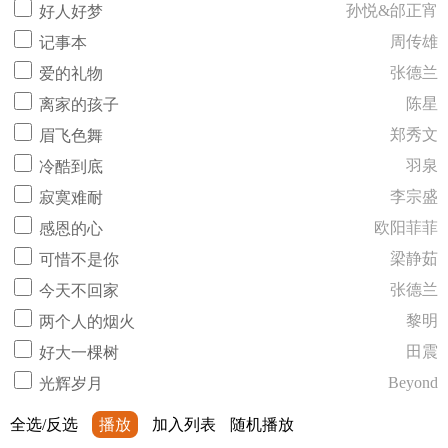
孙悦&邰正宵
好人好梦
周传雄
记事本
张德兰
爱的礼物
陈星
离家的孩子
郑秀文
眉飞色舞
羽泉
冷酷到底
李宗盛
寂寞难耐
欧阳菲菲
感恩的心
梁静茹
可惜不是你
张德兰
今天不回家
黎明
两个人的烟火
田震
好大一棵树
Beyond
光辉岁月
全选/反选
播放
加入列表
随机播放