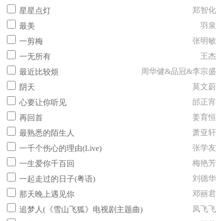
郑智化
星星点灯
羽泉
最美
张明敏
一剪梅
王杰
一无所有
周华健&品冠&李宗盛
最近比较烦
莫文蔚
阴天
邰正宵
心要让你听见
姜育恒
再回首
萧亚轩
最熟悉的陌生人
张学友
一千个伤心的理由(Live)
梅艳芳
一生爱你千百回
刘德华
一起走过的日子(粤语)
邓丽君
那天晚上遇见你
凤飞飞
追梦人(《雪山飞狐》电视剧主题曲)