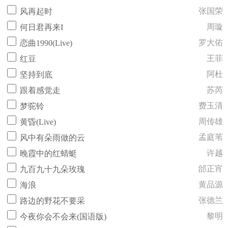
张国荣
风再起时
周璇
何日君再来I
罗大佑
恋曲1990(Live)
王菲
红豆
阿杜
坚持到底
苏芮
跟着感觉走
费玉清
梦驼铃
周传雄
黄昏(Live)
孟庭苇
风中有朵雨做的云
许越
晚霞中的红蜻蜓
邰正宵
九百九十九朵玫瑰
黄品源
海浪
张德兰
路边的野花不要采
黎明
今夜你会不会来(国语版)