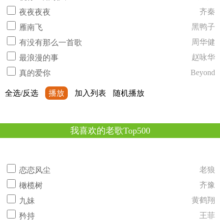
齐秦
夜夜夜夜
黑鸭子
雁南飞
周华健
有没有那么一首歌
赵咏华
最浪漫的事
Beyond
真的爱你
全选/反选
播放
加入列表
随机播放
我喜欢的老歌Top500
老狼
恋恋风尘
齐豫
橄榄树
黄鹤翔
九妹
王菲
矜持