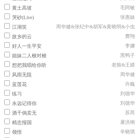
毛阿敏
黄土高坡
张惠妹
哭砂(Live)
周华健&张纪中&胡军&黄晓明&小虫
江湖笑
费翔
故乡的云
李娜
好人一生平安
黑鸭子
姐妹二人梭对梭
老狼&王婧
想把我唱给你听
周华健
风雨无阻
许巍
蓝莲花
刘德华
练习
刘德华
永远记得你
苏芮
酒干倘卖无
屠洪纲
精忠报国
辛晓琪
领悟