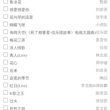
甄妮
鲁冰花
刘若英
很爱很爱你
张学友
花与琴的流星
小虎队
蝴蝶飞呀
信乐团
海阔天空(《死了都要爱-信乐团故事》电视主题曲)
姜育恒
梅花三弄
伍佰
浪人情歌
林志炫
离人(Live)
周华健
花心
刘若英
后来
陶喆
寂寞的季节
李克勤&谭咏麟
红日(Live)
陈奕迅
K歌之王
张信哲
过火
莫文蔚
忽然之间