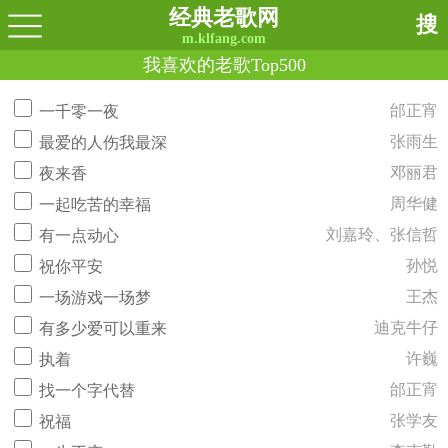
经典老歌网
搜
m.klfang.com
我喜欢的老歌Top500
邰正宵
一千零一夜
张雨生
最爱的人伤我最深
邓丽君
夜来香
周华健
一起吃苦的幸福
刘嘉玲、张信哲
有一点动心
孙悦
祝你平安
王杰
一场游戏一场梦
迪克牛仔
有多少爱可以重来
许巍
执着
邰正宵
找一个字代替
张学友
祝福