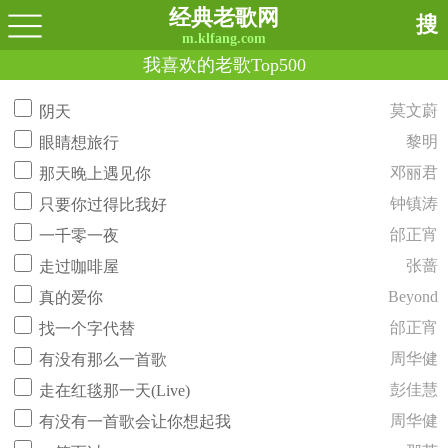
经典老歌网
搜
m.klfang.com
我喜欢的老歌Top500
莫文蔚
阴天
黎明
眼睛想旅行
邓丽君
那天晚上遇见你
钟镇涛
只要你过得比我好
邰正宵
一千零一夜
张蔷
走过咖啡屋
Beyond
真的爱你
邰正宵
找一个字代替
周华健
有没有那么一首歌
彭佳慧
走在红毯那一天(Live)
周华健
有没有一首歌会让你想起我