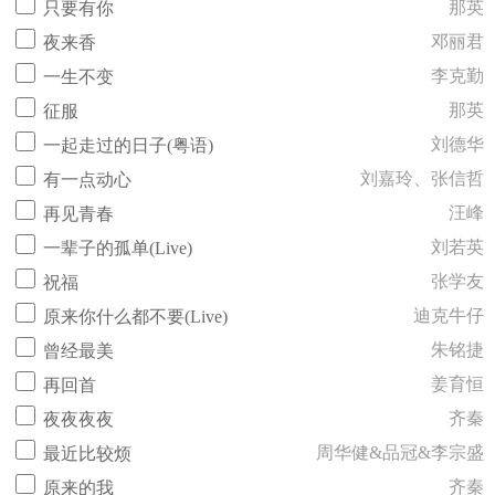
那英
只要有你
邓丽君
夜来香
李克勤
一生不变
那英
征服
刘德华
一起走过的日子(粤语)
刘嘉玲、张信哲
有一点动心
汪峰
再见青春
刘若英
一辈子的孤单(Live)
张学友
祝福
迪克牛仔
原来你什么都不要(Live)
朱铭捷
曾经最美
姜育恒
再回首
齐秦
夜夜夜夜
周华健&品冠&李宗盛
最近比较烦
齐秦
原来的我