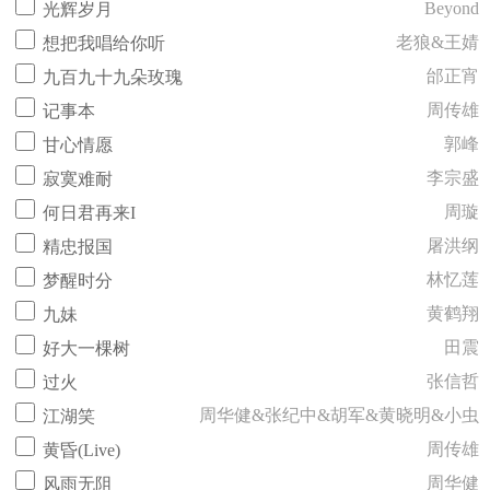
Beyond
光辉岁月
老狼&王婧
想把我唱给你听
邰正宵
九百九十九朵玫瑰
周传雄
记事本
郭峰
甘心情愿
李宗盛
寂寞难耐
周璇
何日君再来I
屠洪纲
精忠报国
林忆莲
梦醒时分
黄鹤翔
九妹
田震
好大一棵树
张信哲
过火
周华健&张纪中&胡军&黄晓明&小虫
江湖笑
周传雄
黄昏(Live)
周华健
风雨无阻