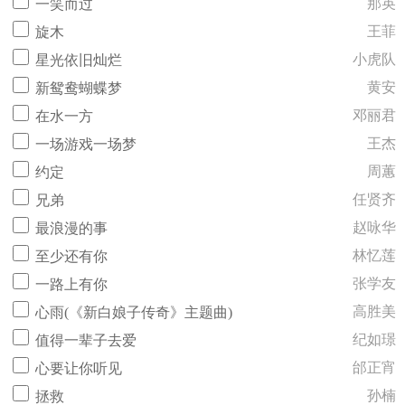
那英
一笑而过
王菲
旋木
小虎队
星光依旧灿烂
黄安
新鸳鸯蝴蝶梦
邓丽君
在水一方
王杰
一场游戏一场梦
周蕙
约定
任贤齐
兄弟
赵咏华
最浪漫的事
林忆莲
至少还有你
张学友
一路上有你
高胜美
心雨(《新白娘子传奇》主题曲)
纪如璟
值得一辈子去爱
邰正宵
心要让你听见
孙楠
拯救