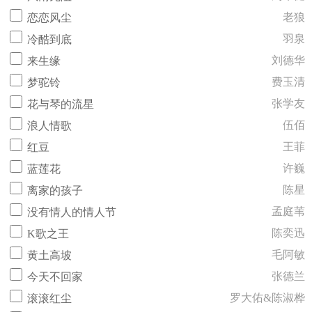
老狼
恋恋风尘
羽泉
冷酷到底
刘德华
来生缘
费玉清
梦驼铃
张学友
花与琴的流星
伍佰
浪人情歌
王菲
红豆
许巍
蓝莲花
陈星
离家的孩子
孟庭苇
没有情人的情人节
陈奕迅
K歌之王
毛阿敏
黄土高坡
张德兰
今天不回家
罗大佑&陈淑桦
滚滚红尘