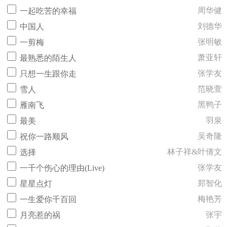
周华健
一起吃苦的幸福
刘德华
中国人
张明敏
一剪梅
萧亚轩
最熟悉的陌生人
张学友
只想一生跟你走
范晓萱
雪人
黑鸭子
雁南飞
羽泉
最美
吴奇隆
祝你一路顺风
林子祥&叶倩文
选择
张学友
一千个伤心的理由(Live)
郑智化
星星点灯
梅艳芳
一生爱你千百回
张宇
月亮惹的祸