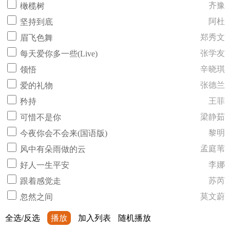
齐豫
橄榄树
阿杜
坚持到底
郑秀文
眉飞色舞
张学友
每天爱你多一些(Live)
辛晓琪
领悟
张德兰
爱的礼物
王菲
矜持
梁静茹
可惜不是你
黎明
今夜你会不会来(国语版)
孟庭苇
风中有朵雨做的云
李娜
好人一生平安
苏芮
跟着感觉走
莫文蔚
忽然之间
全选/反选
播放
加入列表
随机播放