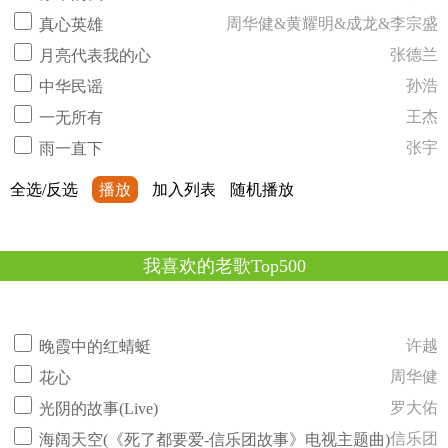
周华健&黄耀明&成龙&李宗盛
真心英雄
张德兰
月亮代表我的心
孙浩
中华民谣
王杰
一无所有
张宇
雨一直下
全选/反选
播放
加入列表
随机播放
我喜欢的老歌Top500
许越
晚霞中的红蜻蜓
周华健
花心
罗大佑
光阴的故事(Live)
信乐团
海阔天空(《死了都要爱-信乐团故事》电视主题曲)