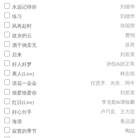
刘德华
永远记得你
刘德华
练习
张国荣
风再起时
费翔
故乡的云
苏芮
酒干倘卖无
刘若英
后来
孙悦&邰正宵
好人好梦
林志炫
离人(Live)
任贤齐、光良、阿牛
浪花一朵朵
刘若英
很爱很爱你
李克勤&谭咏麟
红日(Live)
卢巧音、王力宏
好心分手
黄品源
海浪
陶喆
寂寞的季节