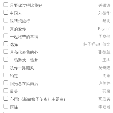
钟镇涛
只要你过得比我好
刘德华
中国人
黎明
眼睛想旅行
Beyond
真的爱你
周华健
一起吃苦的幸福
林子祥&叶倩文
选择
张德兰
月亮代表我的心
王杰
一场游戏一场梦
吴奇隆
祝你一路顺风
周蕙
约定
许美静
阳光总在风雨后
羽泉
最美
高胜美
心雨(《新白娘子传奇》主题曲)
李翊君
雨蝶