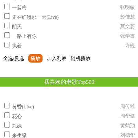
张明敏
一剪梅
彭佳慧
走在红毯那一天(Live)
莫文蔚
阴天
张学友
一路上有你
许巍
执着
全选/反选
播放
加入列表
随机播放
我喜欢的老歌Top500
周传雄
黄昏(Live)
周华健
花心
黄鹤翔
九妹
刘德华
来生缘