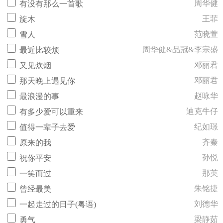
周华健
有没有那么一首歌
王菲
旋木
范晓萱
雪人
周华健&品冠&李宗盛
最近比较烦
邓丽君
又见炊烟
邓丽君
那天晚上遇见你
赵咏华
最浪漫的事
迪克牛仔
有多少爱可以重来
纪如璟
值得一辈子去爱
齐秦
原来的我
孙悦
祝你平安
那英
一笑而过
朱铭捷
曾经最美
刘德华
一起走过的日子(粤语)
梁静茹
勇气