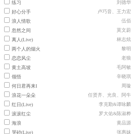
刘德华
练习
卢巧音、王力宏
好心分手
伍佰
浪人情歌
莫文蔚
忽然之间
林志炫
离人(Live)
黎明
两个人的烟火
老狼
恋恋风尘
毛阿敏
黄土高坡
辛晓琪
领悟
周璇
何日君再来I
任贤齐、光良、阿牛
浪花一朵朵
李克勤&谭咏麟
红日(Live)
罗大佑&陈淑桦
滚滚红尘
黄品源
海浪
张惠妹
哭砂(Live)