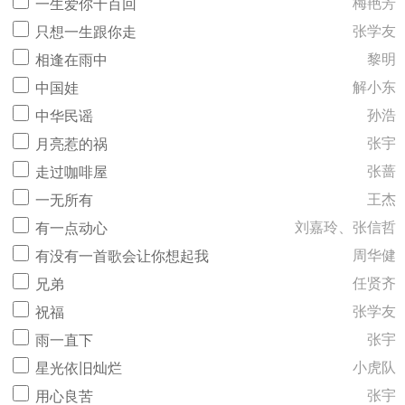
梅艳芳
一生爱你千百回
张学友
只想一生跟你走
黎明
相逢在雨中
解小东
中国娃
孙浩
中华民谣
张宇
月亮惹的祸
张蔷
走过咖啡屋
王杰
一无所有
刘嘉玲、张信哲
有一点动心
周华健
有没有一首歌会让你想起我
任贤齐
兄弟
张学友
祝福
张宇
雨一直下
小虎队
星光依旧灿烂
张宇
用心良苦