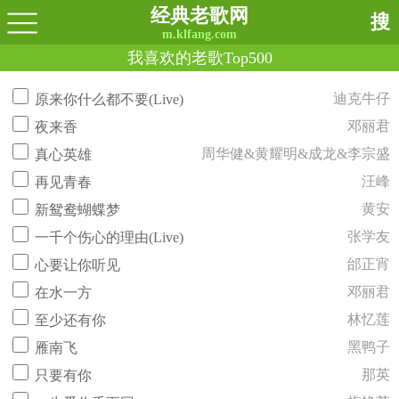
经典老歌网
搜
m.klfang.com
我喜欢的老歌Top500
迪克牛仔
原来你什么都不要(Live)
邓丽君
夜来香
周华健&黄耀明&成龙&李宗盛
真心英雄
汪峰
再见青春
黄安
新鸳鸯蝴蝶梦
张学友
一千个伤心的理由(Live)
邰正宵
心要让你听见
邓丽君
在水一方
林忆莲
至少还有你
黑鸭子
雁南飞
那英
只要有你