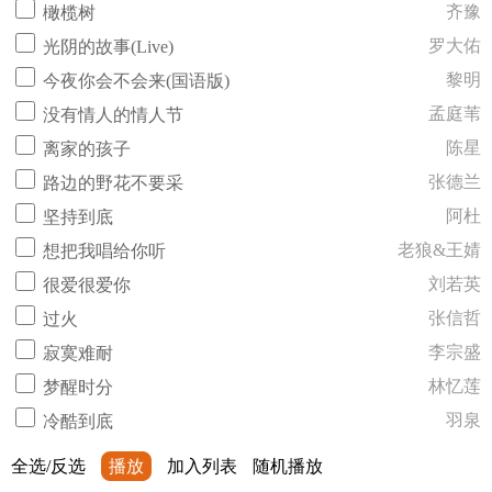
齐豫
橄榄树
罗大佑
光阴的故事(Live)
黎明
今夜你会不会来(国语版)
孟庭苇
没有情人的情人节
陈星
离家的孩子
张德兰
路边的野花不要采
阿杜
坚持到底
老狼&王婧
想把我唱给你听
刘若英
很爱很爱你
张信哲
过火
李宗盛
寂寞难耐
林忆莲
梦醒时分
羽泉
冷酷到底
全选/反选
播放
加入列表
随机播放