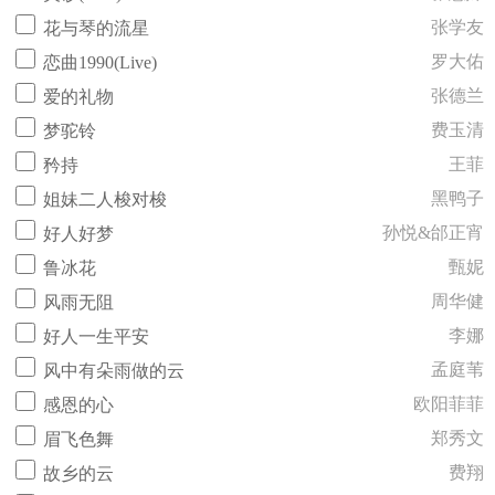
张学友
花与琴的流星
罗大佑
恋曲1990(Live)
张德兰
爱的礼物
费玉清
梦驼铃
王菲
矜持
黑鸭子
姐妹二人梭对梭
孙悦&邰正宵
好人好梦
甄妮
鲁冰花
周华健
风雨无阻
李娜
好人一生平安
孟庭苇
风中有朵雨做的云
欧阳菲菲
感恩的心
郑秀文
眉飞色舞
费翔
故乡的云