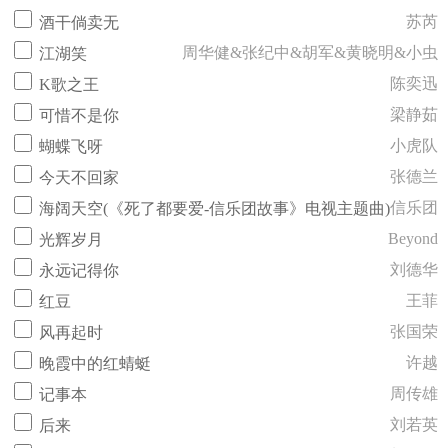
苏芮
酒干倘卖无
周华健&张纪中&胡军&黄晓明&小虫
江湖笑
陈奕迅
K歌之王
梁静茹
可惜不是你
小虎队
蝴蝶飞呀
张德兰
今天不回家
信乐团
海阔天空(《死了都要爱-信乐团故事》电视主题曲)
Beyond
光辉岁月
刘德华
永远记得你
王菲
红豆
张国荣
风再起时
许越
晚霞中的红蜻蜓
周传雄
记事本
刘若英
后来