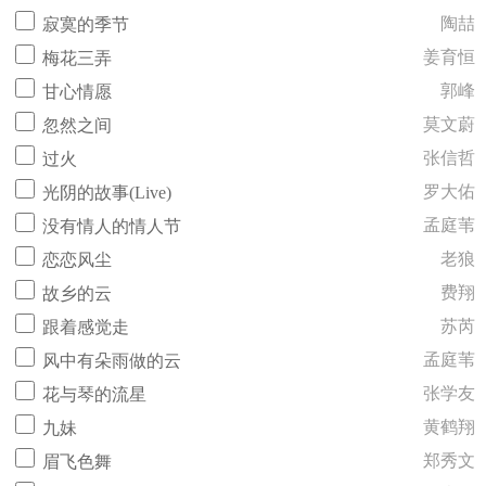
陶喆
寂寞的季节
姜育恒
梅花三弄
郭峰
甘心情愿
莫文蔚
忽然之间
张信哲
过火
罗大佑
光阴的故事(Live)
孟庭苇
没有情人的情人节
老狼
恋恋风尘
费翔
故乡的云
苏芮
跟着感觉走
孟庭苇
风中有朵雨做的云
张学友
花与琴的流星
黄鹤翔
九妹
郑秀文
眉飞色舞