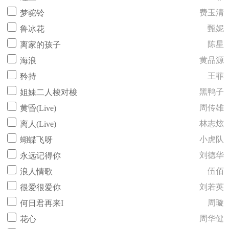
费玉清
梦驼铃
甄妮
鲁冰花
陈星
离家的孩子
黄品源
海浪
王菲
矜持
黑鸭子
姐妹二人梭对梭
周传雄
黄昏(Live)
林志炫
离人(Live)
小虎队
蝴蝶飞呀
刘德华
永远记得你
伍佰
浪人情歌
刘若英
很爱很爱你
周璇
何日君再来I
周华健
花心