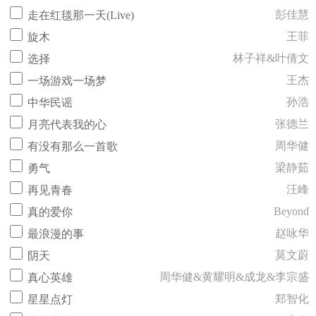
彭佳慧
走在红毯那一天(Live)
王菲
旋木
林子祥&叶倩文
选择
王杰
一场游戏一场梦
孙浩
中华民谣
张德兰
月亮代表我的心
周华健
有没有那么一首歌
梁静茹
勇气
汪峰
再见青春
Beyond
真的爱你
赵咏华
最浪漫的事
莫文蔚
阴天
周华健&黄耀明&成龙&李宗盛
真心英雄
郑智化
星星点灯