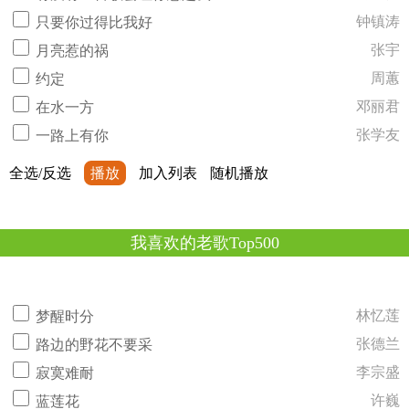
钟镇涛
只要你过得比我好
张宇
月亮惹的祸
周蕙
约定
邓丽君
在水一方
张学友
一路上有你
全选/反选
播放
加入列表
随机播放
我喜欢的老歌Top500
林忆莲
梦醒时分
张德兰
路边的野花不要采
李宗盛
寂寞难耐
许巍
蓝莲花