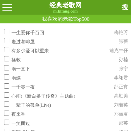
经典老歌网
搜
m.klfang.com
我喜欢的老歌Top500
梅艳芳
一生爱你千百回
张蔷
走过咖啡屋
迪克牛仔
有多少爱可以重来
孙楠
拯救
张宇
雨一直下
李翊君
雨蝶
邰正宵
一千零一夜
高胜美
心雨(《新白娘子传奇》主题曲)
刘若英
一辈子的孤单(Live)
邓丽君
夜来香
那英
一笑而过