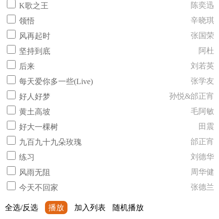
陈奕迅
K歌之王
辛晓琪
领悟
张国荣
风再起时
阿杜
坚持到底
刘若英
后来
张学友
每天爱你多一些(Live)
孙悦&邰正宵
好人好梦
毛阿敏
黄土高坡
田震
好大一棵树
邰正宵
九百九十九朵玫瑰
刘德华
练习
周华健
风雨无阻
张德兰
今天不回家
全选/反选
播放
加入列表
随机播放