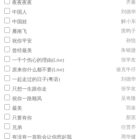
齐秦
夜夜夜夜
刘德华
中国人
解小东
中国娃
黑鸭子
雁南飞
孙悦
祝你平安
朱铭捷
曾经最美
张学友
一千个伤心的理由(Live)
迪克牛仔
原来你什么都不要(Live)
刘德华
一起走过的日子(粤语)
张学友
只想一生跟你走
吴奇隆
祝你一路顺风
羽泉
最美
那英
只要有你
任贤齐
兄弟
周华健
有没有一首歌会让你想起我