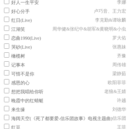
李娜
好人一生平安
卢巧音、王力宏
好心分手
李克勤&谭咏麟
红日(Live)
周华健&张纪中&胡军&黄晓明&小虫
江湖笑
罗大佑
恋曲1990(Live)
张惠妹
哭砂(Live)
齐豫
橄榄树
周传雄
记事本
梁静茹
可惜不是你
欧阳菲菲
感恩的心
老狼&王婧
想把我唱给你听
许越
晚霞中的红蜻蜓
刘德华
来生缘
信乐团
海阔天空(《死了都要爱-信乐团故事》电视主题曲)
王菲
红豆