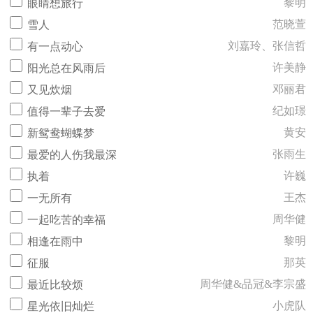
黎明
眼睛想旅行
范晓萱
雪人
刘嘉玲、张信哲
有一点动心
许美静
阳光总在风雨后
邓丽君
又见炊烟
纪如璟
值得一辈子去爱
黄安
新鸳鸯蝴蝶梦
张雨生
最爱的人伤我最深
许巍
执着
王杰
一无所有
周华健
一起吃苦的幸福
黎明
相逢在雨中
那英
征服
周华健&品冠&李宗盛
最近比较烦
小虎队
星光依旧灿烂