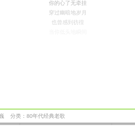
你的心了无牵挂
穿过幽暗地岁月
也曾感到彷徨
当你低头地瞬间
巍
分类：
80年代经典老歌