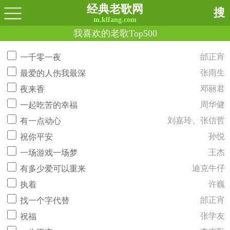
经典老歌网
搜
m.klfang.com
我喜欢的老歌Top500
邰正宵
一千零一夜
张雨生
最爱的人伤我最深
邓丽君
夜来香
周华健
一起吃苦的幸福
刘嘉玲、张信哲
有一点动心
孙悦
祝你平安
王杰
一场游戏一场梦
迪克牛仔
有多少爱可以重来
许巍
执着
邰正宵
找一个字代替
张学友
祝福