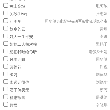
毛阿敏
黄土高坡
张惠妹
哭砂(Live)
周华健&张纪中&胡军&黄晓明&小虫
江湖笑
费翔
故乡的云
李娜
好人一生平安
黑鸭子
姐妹二人梭对梭
老狼&王婧
想把我唱给你听
周华健
风雨无阻
许巍
蓝莲花
刘德华
练习
刘德华
永远记得你
苏芮
酒干倘卖无
屠洪纲
精忠报国
辛晓琪
领悟