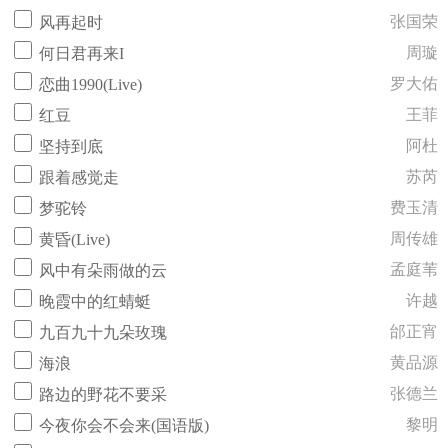
张国荣
风再起时
周璇
何日君再来I
罗大佑
恋曲1990(Live)
王菲
红豆
阿杜
坚持到底
苏芮
跟着感觉走
费玉清
梦驼铃
周传雄
黄昏(Live)
孟庭苇
风中有朵雨做的云
许越
晚霞中的红蜻蜓
邰正宵
九百九十九朵玫瑰
黄品源
海浪
张德兰
路边的野花不要采
黎明
今夜你会不会来(国语版)