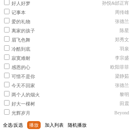
孙悦&邰正宵
好人好梦
周传雄
记事本
张德兰
爱的礼物
陈星
离家的孩子
郑秀文
眉飞色舞
羽泉
冷酷到底
李宗盛
寂寞难耐
欧阳菲菲
感恩的心
梁静茹
可惜不是你
张德兰
今天不回家
黎明
两个人的烟火
田震
好大一棵树
Beyond
光辉岁月
全选/反选
播放
加入列表
随机播放