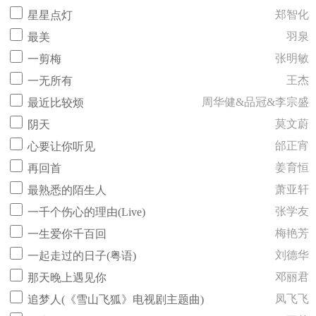
郑智化
星星点灯
羽泉
最美
张明敏
一剪梅
王杰
一无所有
周华健&品冠&李宗盛
最近比较烦
莫文蔚
阴天
邰正宵
心要让你听见
姜育恒
再回首
萧亚轩
最熟悉的陌生人
张学友
一千个伤心的理由(Live)
梅艳芳
一生爱你千百回
刘德华
一起走过的日子(粤语)
邓丽君
那天晚上遇见你
凤飞飞
追梦人(《雪山飞狐》电视剧主题曲)