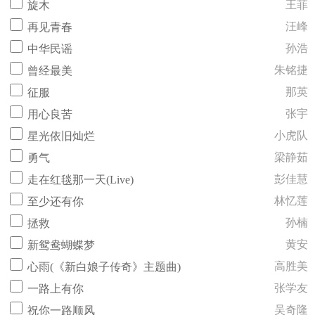
王菲
旋木
汪峰
再见青春
孙浩
中华民谣
朱铭捷
曾经最美
那英
征服
张宇
用心良苦
小虎队
星光依旧灿烂
梁静茹
勇气
彭佳慧
走在红毯那一天(Live)
林忆莲
至少还有你
孙楠
拯救
黄安
新鸳鸯蝴蝶梦
高胜美
心雨(《新白娘子传奇》主题曲)
张学友
一路上有你
吴奇隆
祝你一路顺风