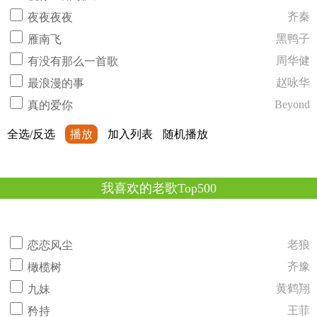
齐秦
夜夜夜夜
黑鸭子
雁南飞
周华健
有没有那么一首歌
赵咏华
最浪漫的事
Beyond
真的爱你
全选/反选
播放
加入列表
随机播放
我喜欢的老歌Top500
老狼
恋恋风尘
齐豫
橄榄树
黄鹤翔
九妹
王菲
矜持