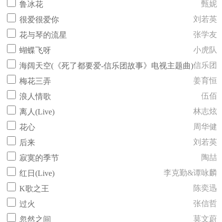
甄妮
鲁冰花
刘若英
很爱很爱你
张学友
花与琴的流星
小虎队
蝴蝶飞呀
信乐团
海阔天空(《死了都要爱-信乐团故事》电视主题曲)
姜育恒
梅花三弄
伍佰
浪人情歌
林志炫
离人(Live)
周华健
花心
刘若英
后来
陶喆
寂寞的季节
李克勤&谭咏麟
红日(Live)
陈奕迅
K歌之王
张信哲
过火
莫文蔚
忽然之间