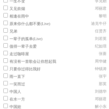
李克勤
一生不变
邓丽君
又见炊烟
黎明
相逢在雨中
迪克牛仔
原来你什么都不要(Live)
任贤齐
兄弟
刘若英
一辈子的孤单(Live)
纪如璟
值得一辈子去爱
张蔷
走过咖啡屋
周华健
有没有一首歌会让你想起我
钟镇涛
只要你过得比我好
张宇
雨一直下
那英
一笑而过
刘德华
中国人
邓丽君
在水一方
解小东
中国娃