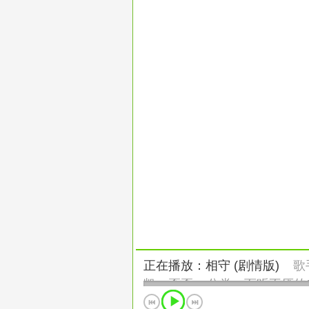
正在播放：相守 (剧情版)
歌
凯、歪歪
分类：
百听不厌的老