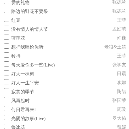
张德兰
爱的礼物
张德兰
路边的野花不要采
王菲
红豆
孟庭苇
没有情人的情人节
许巍
蓝莲花
老狼&王婧
想把我唱给你听
王菲
矜持
张学友
每天爱你多一些(Live)
田震
好大一棵树
李娜
好人一生平安
陶喆
寂寞的季节
张国荣
风再起时
周璇
何日君再来I
罗大佑
光阴的故事(Live)
甄妮
鲁冰花