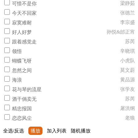
梁静茹
可惜不是你
张德兰
今天不回家
李宗盛
寂寞难耐
孙悦&邰正宵
好人好梦
苏芮
跟着感觉走
辛晓琪
领悟
小虎队
蝴蝶飞呀
莫文蔚
忽然之间
黄品源
海浪
张学友
花与琴的流星
苏芮
酒干倘卖无
屠洪纲
精忠报国
老狼
恋恋风尘
全选/反选
播放
加入列表
随机播放