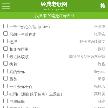
经典老歌网
搜
m.klfang.com
我喜欢的老歌Top500
张学友
一千个伤心的理由(Live)
张学友
只想一生跟你走
林子祥&叶倩文
选择
黎明
相逢在雨中
周华健&品冠&李宗盛
最近比较烦
许巍
执着
Beyond
真的爱你
羽泉
最美
梅艳芳
一生爱你千百回
高胜美
心雨(《新白娘子传奇》主题曲)
孙浩
中华民谣