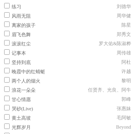
刘德华
练习
周华健
风雨无阻
陈星
离家的孩子
郑秀文
眉飞色舞
罗大佑&陈淑桦
滚滚红尘
周传雄
记事本
阿杜
坚持到底
许越
晚霞中的红蜻蜓
黎明
两个人的烟火
任贤齐、光良、阿牛
浪花一朵朵
郭峰
甘心情愿
张惠妹
哭砂(Live)
毛阿敏
黄土高坡
Beyond
光辉岁月