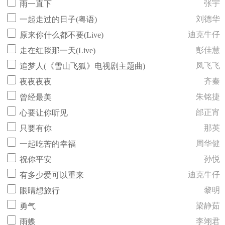
张宇
雨一直下
刘德华
一起走过的日子(粤语)
迪克牛仔
原来你什么都不要(Live)
彭佳慧
走在红毯那一天(Live)
凤飞飞
追梦人(《雪山飞狐》电视剧主题曲)
齐秦
夜夜夜夜
朱铭捷
曾经最美
邰正宵
心要让你听见
那英
只要有你
周华健
一起吃苦的幸福
孙悦
祝你平安
迪克牛仔
有多少爱可以重来
黎明
眼睛想旅行
梁静茹
勇气
李翊君
雨蝶