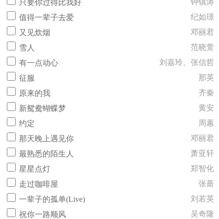
钟镇涛
只要你过得比我好
纪如璟
值得一辈子去爱
邓丽君
又见炊烟
范晓萱
雪人
刘嘉玲、张信哲
有一点动心
那英
征服
齐秦
原来的我
黄安
新鸳鸯蝴蝶梦
周蕙
约定
邓丽君
那天晚上遇见你
萧亚轩
最熟悉的陌生人
郑智化
星星点灯
张蔷
走过咖啡屋
刘若英
一辈子的孤单(Live)
吴奇隆
祝你一路顺风