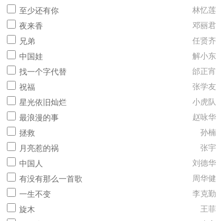
林忆莲
至少还有你
邓丽君
夜来香
任贤齐
兄弟
解小东
中国娃
邰正宵
找一个字代替
张学友
祝福
小虎队
星光依旧灿烂
赵咏华
最浪漫的事
孙楠
拯救
张宇
月亮惹的祸
刘德华
中国人
周华健
有没有那么一首歌
李克勤
一生不变
王菲
旋木