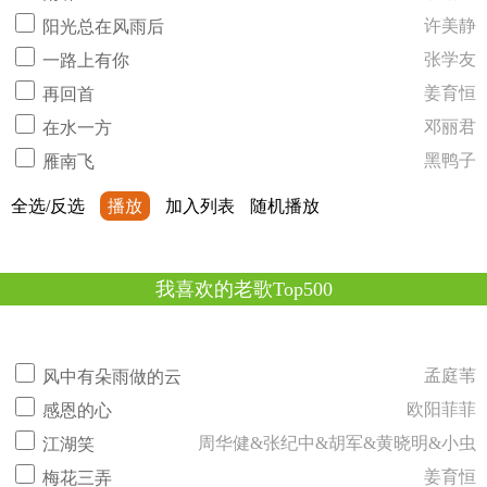
许美静
阳光总在风雨后
张学友
一路上有你
姜育恒
再回首
邓丽君
在水一方
黑鸭子
雁南飞
全选/反选
播放
加入列表
随机播放
我喜欢的老歌Top500
孟庭苇
风中有朵雨做的云
欧阳菲菲
感恩的心
周华健&张纪中&胡军&黄晓明&小虫
江湖笑
姜育恒
梅花三弄