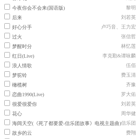
黎明
今夜你会不会来(国语版)
刘若英
后来
卢巧音、王力宏
好心分手
张信哲
过火
林忆莲
梦醒时分
李克勤&谭咏麟
红日(Live)
伍佰
浪人情歌
费玉清
梦驼铃
齐豫
橄榄树
罗大佑
恋曲1990(Live)
刘若英
很爱很爱你
周华健
花心
信乐团
海阔天空(《死了都要爱-信乐团故事》电视主题曲)
费翔
故乡的云