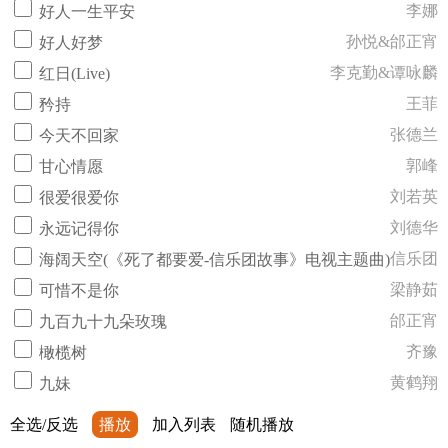
李娜
好人一生平安
孙悦&邰正宵
好人好梦
李克勤&谭咏麟
红日(Live)
王菲
矜持
张德兰
今天不回家
郭峰
甘心情愿
刘若英
很爱很爱你
刘德华
永远记得你
信乐团
海阔天空(《死了都要爱-信乐团故事》电视主题曲)
梁静茹
可惜不是你
邰正宵
九百九十九朵玫瑰
齐豫
橄榄树
黄鹤翔
九妹
全选/反选
播放
加入列表
随机播放