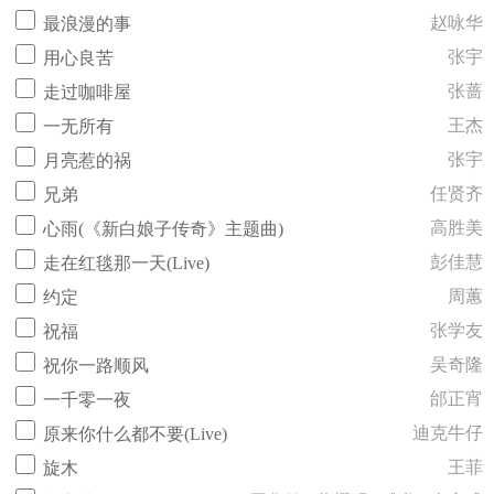
赵咏华
最浪漫的事
张宇
用心良苦
张蔷
走过咖啡屋
王杰
一无所有
张宇
月亮惹的祸
任贤齐
兄弟
高胜美
心雨(《新白娘子传奇》主题曲)
彭佳慧
走在红毯那一天(Live)
周蕙
约定
张学友
祝福
吴奇隆
祝你一路顺风
邰正宵
一千零一夜
迪克牛仔
原来你什么都不要(Live)
王菲
旋木