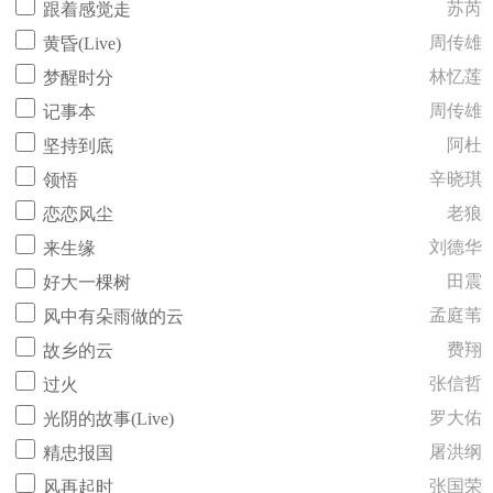
苏芮
跟着感觉走
周传雄
黄昏(Live)
林忆莲
梦醒时分
周传雄
记事本
阿杜
坚持到底
辛晓琪
领悟
老狼
恋恋风尘
刘德华
来生缘
田震
好大一棵树
孟庭苇
风中有朵雨做的云
费翔
故乡的云
张信哲
过火
罗大佑
光阴的故事(Live)
屠洪纲
精忠报国
张国荣
风再起时