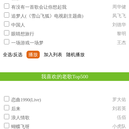
周华健
有没有一首歌会让你想起我
凤飞飞
追梦人(《雪山飞狐》电视剧主题曲)
刘德华
中国人
黎明
眼睛想旅行
王杰
一场游戏一场梦
全选/反选
播放
加入列表
随机播放
我喜欢的老歌Top500
罗大佑
恋曲1990(Live)
刘若英
后来
伍佰
浪人情歌
小虎队
蝴蝶飞呀