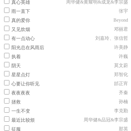
周华健&黄耀明&成龙&李宗盛
真心英雄
张宇
雨一直下
Beyond
真的爱你
邓丽君
又见炊烟
刘嘉玲、张信哲
有一点动心
许美静
阳光总在风雨后
许巍
执着
莫文蔚
阴天
郑智化
星星点灯
邰正宵
心要让你听见
齐秦
夜夜夜夜
孙楠
拯救
李克勤
一生不变
周华健&品冠&李宗盛
最近比较烦
那英
征服