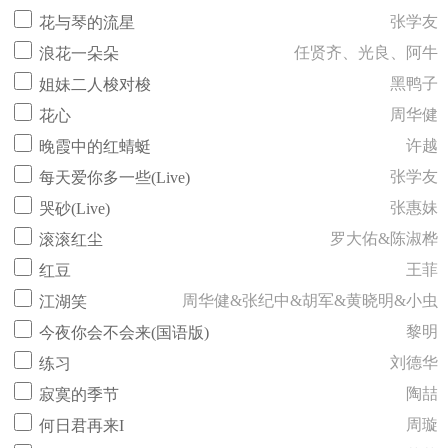
张学友
花与琴的流星
任贤齐、光良、阿牛
浪花一朵朵
黑鸭子
姐妹二人梭对梭
周华健
花心
许越
晚霞中的红蜻蜓
张学友
每天爱你多一些(Live)
张惠妹
哭砂(Live)
罗大佑&陈淑桦
滚滚红尘
王菲
红豆
周华健&张纪中&胡军&黄晓明&小虫
江湖笑
黎明
今夜你会不会来(国语版)
刘德华
练习
陶喆
寂寞的季节
周璇
何日君再来I