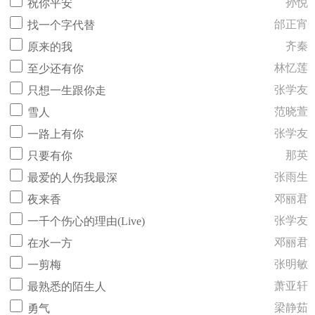
孙悦
祝你平安
邰正宵
找一个字代替
齐秦
原来的我
林忆莲
至少还有你
张学友
只想一生跟你走
范晓萱
雪人
张学友
一路上有你
那英
只要有你
张雨生
最爱的人伤我最深
邓丽君
夜来香
张学友
一千个伤心的理由(Live)
邓丽君
在水一方
张明敏
一剪梅
萧亚轩
最熟悉的陌生人
梁静茹
勇气