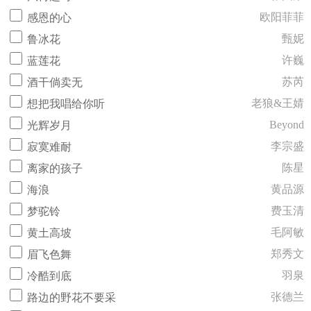
欧阳菲菲
感恩的心
甄妮
鲁冰花
许巍
蓝莲花
苏芮
酒干倘卖无
老狼&王婧
想把我唱给你听
Beyond
光辉岁月
李宗盛
寂寞难耐
陈星
离家的孩子
黄品源
海浪
费玉清
梦驼铃
毛阿敏
黄土高坡
郑秀文
眉飞色舞
羽泉
冷酷到底
张德兰
路边的野花不要采