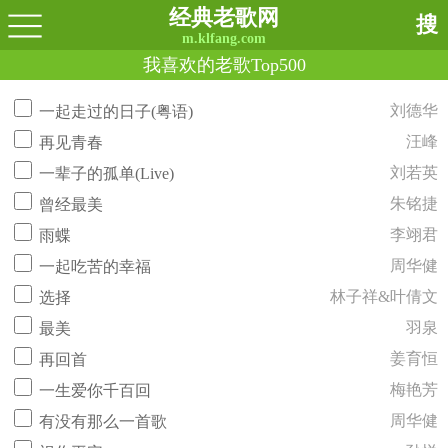
经典老歌网
搜
m.klfang.com
我喜欢的老歌Top500
刘德华
一起走过的日子(粤语)
汪峰
再见青春
刘若英
一辈子的孤单(Live)
朱铭捷
曾经最美
李翊君
雨蝶
周华健
一起吃苦的幸福
林子祥&叶倩文
选择
羽泉
最美
姜育恒
再回首
梅艳芳
一生爱你千百回
周华健
有没有那么一首歌